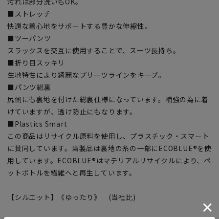
汚れは部分洗いもOK。
■ストレッチ
快適な着心地をサポートする豊かな伸縮性。
■ツーパンツ
スラックスを交互に使用することで、スーツ長持ち。
■折り目スッキリ
生地特性により綺麗なプリーツラインをキープ。
■パンツ総裏
尻側にも裏地を付けた総裏仕様になっています。補強の為に着
けていますが、透け防止にもなります。
■Plastics Smart
この商品はリサイクル原料を使用し、プラスチック・スマート
に賛同しています。当製品は裏地の糸の一部にECOBLUE®を使
用しています。ECOBLUE®はマテリアルリサイクルにより、ペ
ットボトルを繊維へと再生しています。
【シルエット】《ゆったり》 (当社比)