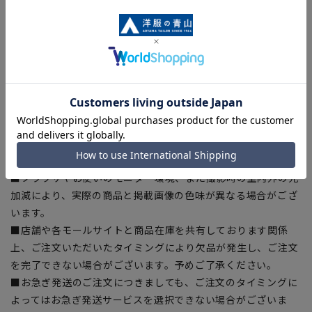
【商品に関するご注意】
■商品画像はサンプルのため、色味やサイズ等の仕様に変更が
ある場合がございますので、予めご了承ください。
■ゆとり感には個人差があります。サイズ表を確認の上、ご購
入の目安としてご利用ください。
■生地や仕様・デザインにより、着用感や実際のサイズ表に若
干の誤差が生じる場合がございます。予めご了承ください。
■サイズスペックは仕上がりサイズを記載しております。一
部、商品現物におすすめサイズ(ヌードサイズ)を記載している
商品もございます。
■ブラウザやお使いのモニター環境、また撮影時の室内外の光
加減により、実際の商品と掲載画像の色味が異なる場合がござ
います。
■店舗や各モールサイトと商品在庫を共有しております関係
上、ご注文いただいたタイミングにより欠品が発生し、ご注文
を完了できない場合がございます。予めご了承ください。
■お急ぎ発送のご注文につきましても、ご注文のタイミングに
よってはお急ぎ発送サービスを選択できない場合がございま