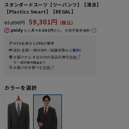
スタンダードスーツ【ツーパンツ】【清涼】
【Plastics Smart】【REGAL】
59,301円
65,890円
なら
月々9,883円
から。分割手数料無料
WEB会員なら
296
pt獲得
送料 全国一律
550
円（店舗受取なら
無料
）
お届けから
8
日以内の返品交換可
詳細
一部対象外商品あり
お届け日を調べる
詳細
カラーを選択