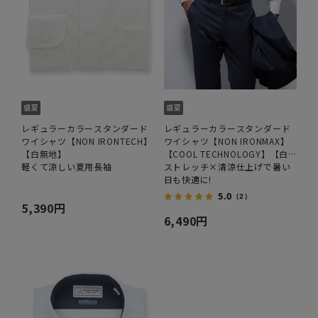
レギュラーカラースタンダード
レギュラーカラースタンダード
ワイシャツ【NON IRONTECH】
ワイシャツ【NON IRONMAX】
【白無地】
【COOL TECHNOLOGY】【白
軽くて涼しい夏用長袖
無地】
ストレッチ×清涼仕上げで暑い
日も快適に!
5.0
（2）
5,390円
6,490円