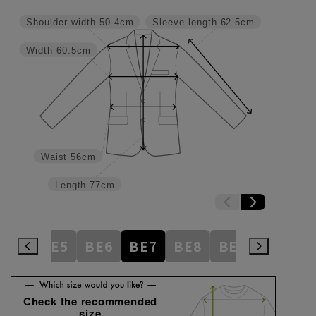
Shoulder width
50.4cm
Sleeve length
62.5cm
Width
60.5cm
Waist
56cm
Length
77cm
BE4
BE5
BE6
BE7
BE8
BE9
BE10
Check the recommended
size