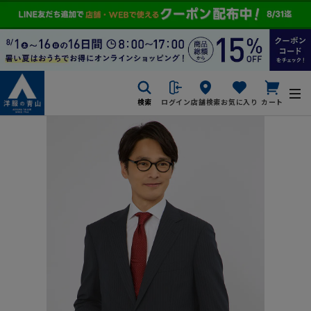
検索
ログイン
店舗検索
お気に入り
カート