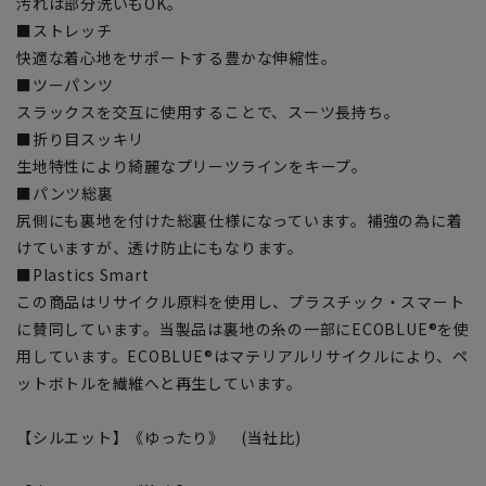
汚れは部分洗いもOK。
■ストレッチ
快適な着心地をサポートする豊かな伸縮性。
■ツーパンツ
スラックスを交互に使用することで、スーツ長持ち。
■折り目スッキリ
生地特性により綺麗なプリーツラインをキープ。
■パンツ総裏
尻側にも裏地を付けた総裏仕様になっています。補強の為に着
けていますが、透け防止にもなります。
■Plastics Smart
この商品はリサイクル原料を使用し、プラスチック・スマート
に賛同しています。当製品は裏地の糸の一部にECOBLUE®を使
用しています。ECOBLUE®はマテリアルリサイクルにより、ペ
ットボトルを繊維へと再生しています。
【シルエット】《ゆったり》 (当社比)