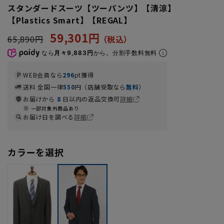
スタンダードスーツ【ツーパンツ】【清涼】
【Plastics Smart】【REGAL】
59,301円
65,890円
なら
月々9,883円
から。分割手数料無料
WEB会員なら
296
pt獲得
送料 全国一律
550
円（店舗受取なら
無料
）
お届けから
8
日以内の返品交換可
詳細
一部対象外商品あり
お届け日を調べる
詳細
カラーを選択