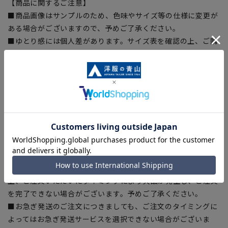
【商品に関するご注意】
■商品画像はサンプルのため、色味やサイズ等の仕様に変更が
ある場合がございますので、予めご了承ください。
■ゆとり感には個人差があります。サイズ表を確認の上、ご購
入の目安としてご利用ください。
■生地や仕様・デザインにより、着用感や実際のサイズ表に若
干の誤差が生じる場合がございます。予めご了承ください。
■サイズスペックは仕上がりサイズを記載しております。一
部、商品現物におすすめサイズ(ヌードサイズ)を記載している
商品もございます。
■ブラウザやお使いのモニター環境、また撮影時の室内外の光
加減により、実際の商品と掲載画像の色味が異なる場合がござ
います。
■店舗や各モールサイトと商品在庫を共有しております関係
上、ご注文いただいたタイミングにより欠品が発生し、ご注文
を完了できない場合がございます。予めご了承ください。
■お急ぎ発送のご注文につきましても、ご注文のタイミングに
よってはお急ぎ発送サービスを選択できない場合がございま