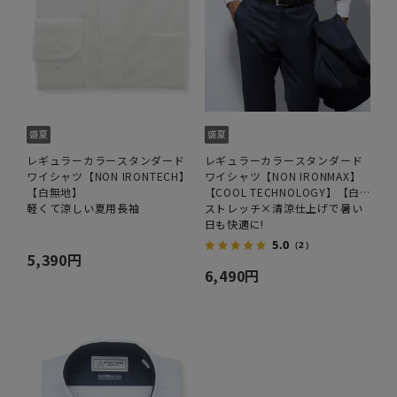
レギュラーカラースタンダード
レギュラーカラースタンダード
ワイシャツ【NON IRONTECH】
ワイシャツ【NON IRONMAX】
【白無地】
【COOL TECHNOLOGY】【白
軽くて涼しい夏用長袖
無地】
ストレッチ×清涼仕上げで暑い
日も快適に!
5.0
（2）
5,390円
6,490円