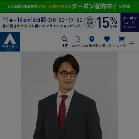
検索
ログイン
店舗検索
お気に入り
カート