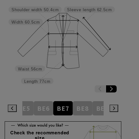
Shoulder width
50.4cm
Sleeve length
62.5cm
Width
60.5cm
Waist
56cm
Length
77cm
BE4
BE5
BE6
BE7
BE8
BE9
BE10
Check the recommended
size