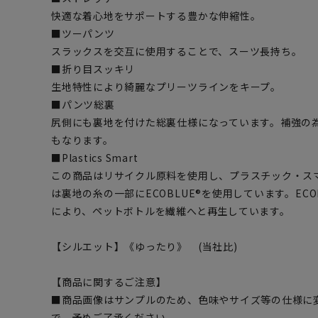
快適な着心地をサポートする豊かな伸縮性。
■ツーパンツ
スラックスを交互に使用することで、スーツ長持ち。
■折り目スッキリ
生地特性により綺麗なプリーツラインをキープ。
■パンツ総裏
尻側にも裏地を付けた総裏仕様になっています。補強の
もなります。
■Plastics Smart
この商品はリサイクル原料を使用し、プラスチック・ス
は裏地の糸の一部にECOBLUE®を使用しています。EC
により、ペットボトルを繊維へと再生しています。
【シルエット】《ゆったり》 (当社比)
【商品に関するご注意】
■商品画像はサンプルのため、色味やサイズ等の仕様に
で、予めご了承ください。