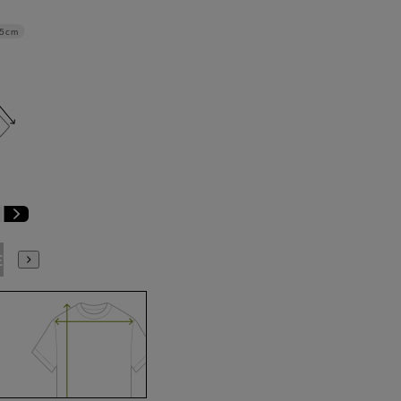
.5cm
E9
BE10
E3
E4
E5
E6
E7
E8
E9
E10
K