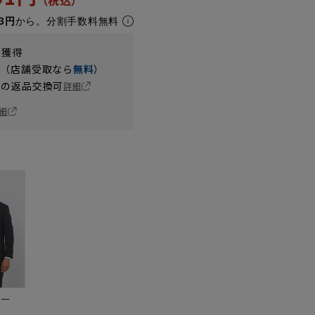
3円
から。分割手数料無料
t獲得
円（店舗受取なら
無料
）
の返品交換可
詳細
細
ビー