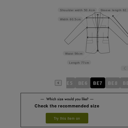
Shoulder width
50.4cm
Sleeve length
62
Width
60.5cm
Waist
56cm
Length
77cm
BE1
BE2
BE3
BE4
BE5
BE6
BE7
BE8
B
Check the recommended size
Try this item on