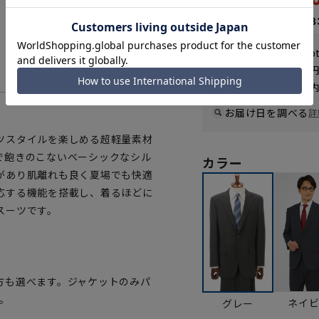
なら
月々9,88
WEB会員なら
296
p
送料 全国一律
550
お届けから
8
日以内
一部対象外商品あり
お届け日を調べる
詳
ツスタイルを楽しめる超軽量素材
で飽きのこないベーシックなシル
カラー
があり肌離れも良く夏場でも快適
応する機能を搭載し、着るほどに
スーツです。
方も選べます。ジャケットのみパ
。
ネイ
グレー