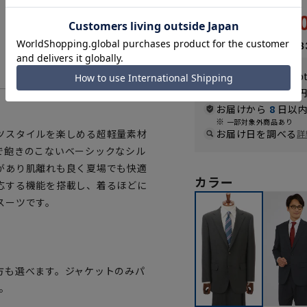
59,
65,890円
なら
月々9,88
WEB会員なら
296
p
送料 全国一律
550
お届けから
8
日以内
一部対象外商品あり
ツスタイルを楽しめる超軽量素材
お届け日を調べる
詳
で飽きのこないベーシックなシル
があり肌離れも良く夏場でも快適
カラー
応する機能を搭載し、着るほどに
スーツです。
方も選べます。ジャケットのみパ
。