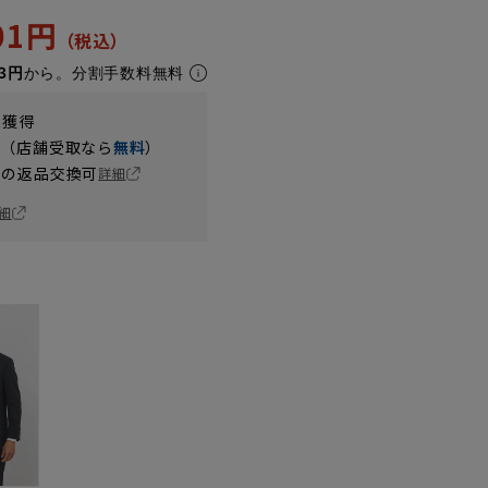
301円
3円
から。分割手数料無料
t獲得
円（店舗受取なら
無料
）
の返品交換可
詳細
細