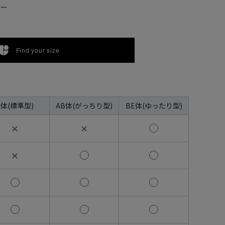
ビー
Find your size
A体(標準型)
AB体(がっちり型)
BE体(ゆったり型)
✕
✕
✕