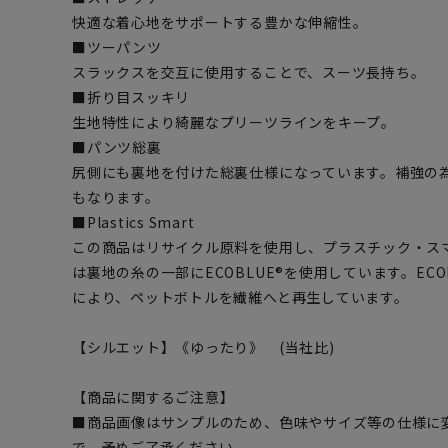
快適な着心地をサポートする豊かな伸縮性。
■ツーパンツ
スラックスを交互に使用することで、スーツ長持ち。
■折り目スッキリ
生地特性により綺麗なプリーツラインをキープ。
■パンツ総裏
尻側にも裏地を付けた総裏仕様になっています。補強の
もなります。
■Plastics Smart
この商品はリサイクル原料を使用し、プラスチック・ス
は裏地の糸の一部にECOBLUE®を使用しています。EC
により、ペットボトルを繊維へと再生しています。
【シルエット】《ゆったり》 (当社比)
【商品に関するご注意】
■商品画像はサンプルのため、色味やサイズ等の仕様に
で、予めご了承ください。