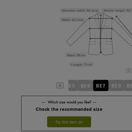
Shoulder width
50.4cm
Sleeve length
62
Width
60.5cm
Waist
56cm
Length
77cm
BE1
BE2
BE3
BE4
BE5
BE6
BE7
BE8
B
Check the recommended size
Try this item on