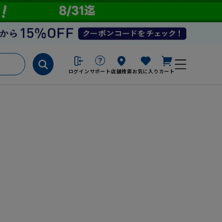
ログイン
サポート
店舗検索
お気に入り
カート