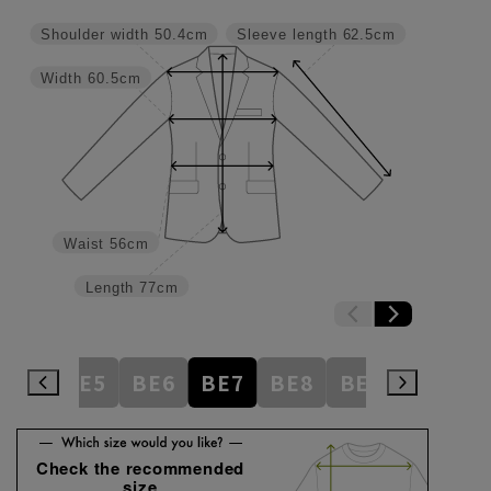
Shoulder width
50.4cm
Sleeve length
62.5cm
Width
60.5cm
Waist
56cm
Length
77cm
BE4
BE5
BE6
BE7
BE8
BE9
BE10
Check the recommended
size