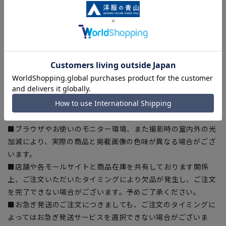
【商品に関するご注意】
■商品画像はサンプルのため、色味やサイズ等の仕様に変更が
ある場合がございますので、予めご了承ください。
■ゆとり感には個人差があります。サイズ表を確認の上、ご購
入の目安としてご利用ください。
■生地や仕様・デザインにより、着用感や実際のサイズ表に若
干の誤差が生じる場合がございます。予めご了承ください。
■サイズスペックは仕上がりサイズを記載しております。一
部、商品現物におすすめサイズ(ヌードサイズ)を記載している
商品もございます。
■ブラウザやお使いのモニター環境、また撮影時の室内外の光
加減により、実際の商品と掲載画像の色味が異なる場合がござ
います。
■店舗や各モールサイトと商品在庫を共有しております関係
上、ご注文いただいたタイミングにより欠品が発生し、ご注文
を完了できない場合がございます。予めご了承ください。
■お急ぎ発送のご注文につきましても、ご注文のタイミングに
よってはお急ぎ発送サービスを選択できない場合がございま