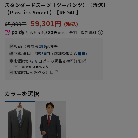
スタンダードスーツ【ツーパンツ】【清涼】
【Plastics Smart】【REGAL】
59,301円
65,890円
なら
月々9,883円
から。分割手数料無料
WEB会員なら
296
pt獲得
送料 全国一律
550
円（店舗受取なら
無料
）
お届けから
8
日以内の返品交換可
詳細
一部対象外商品あり
お届け日を調べる
詳細
カラーを選択