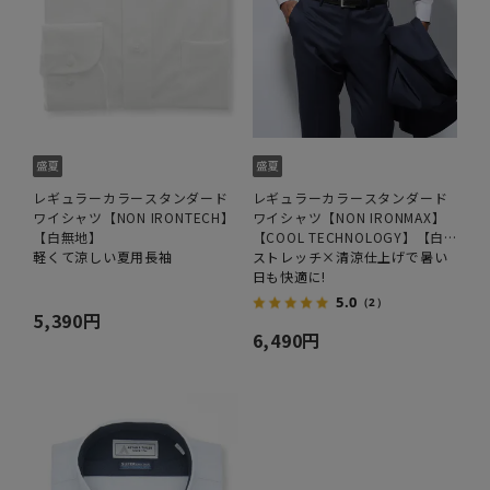
レギュラーカラースタンダード
レギュラーカラースタンダード
ワイシャツ【NON IRONTECH】
ワイシャツ【NON IRONMAX】
【白無地】
【COOL TECHNOLOGY】【白
軽くて涼しい夏用長袖
無地】
ストレッチ×清涼仕上げで暑い
日も快適に!
5.0
（2）
5,390円
6,490円