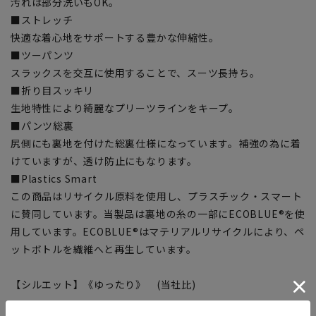
汚れは部分洗いもOK。
■ストレッチ
快適な着心地をサポートする豊かな伸縮性。
■ツーパンツ
スラックスを交互に使用することで、スーツ長持ち。
■折り目スッキリ
生地特性により綺麗なプリーツラインをキープ。
■パンツ総裏
尻側にも裏地を付けた総裏仕様になっています。補強の為に着
けていますが、透け防止にもなります。
■Plastics Smart
この商品はリサイクル原料を使用し、プラスチック・スマート
に賛同しています。当製品は裏地の糸の一部にECOBLUE®を使
用しています。ECOBLUE®はマテリアルリサイクルにより、ペ
ットボトルを繊維へと再生しています。
【シルエット】《ゆったり》 (当社比)