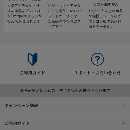
シゴト服ずかん
人気アイテムやおす
ビジネスウェアがな
すめ商品などの“おト
んでも揃う、4つのブ
12,000人以上の業界
ク“が満載のチラシが
ランドが一体となっ
や職種、シーンなど
Webでも見られる！
た新感覚の複合型ス
のシゴト服の着用傾
トアです
向をデータ化。
ご利用ガイド
サポート・お問い合わせ
※税表記がないものはすべて税込み価格となります
キャンペーン情報
ご利用ガイド