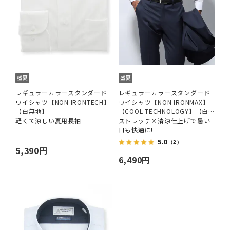
レギュラーカラースタンダード
レギュラーカラースタンダード
ワイシャツ【NON IRONTECH】
ワイシャツ【NON IRONMAX】
【白無地】
【COOL TECHNOLOGY】【白
軽くて涼しい夏用長袖
無地】
ストレッチ×清涼仕上げで暑い
日も快適に!
5.0
（2）
5,390円
6,490円