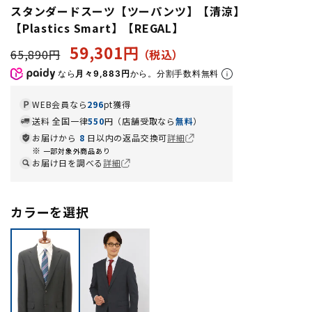
スタンダードスーツ【ツーパンツ】【清涼】
【Plastics Smart】【REGAL】
59,301円
65,890円
なら
月々9,883円
から。分割手数料無料
WEB会員なら
296
pt獲得
送料 全国一律
550
円（店舗受取なら
無料
）
お届けから
8
日以内の返品交換可
詳細
一部対象外商品あり
お届け日を調べる
詳細
カラーを選択