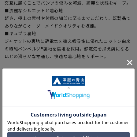
交互に履くことでパンツの傷みを軽減、綺麗な状態をキープ。
■流麗なシルエットと着心地
軽さ、極上の素材や付属の細部に至るまでこだわり、既製品で
ありながらオーダーメイドクオリティを堪能。
■キュプラ裏地
ジャケットの裏地に静電気を抑え吸湿性に優れたコットン由来
の繊維ベンベルグ®裏地を裏地を採用。静電気を抑え虜になる
ほどの滑らかな袖通し、快適な着心地をサポート。
【シルエット】《細め(スリム)》 (当社比)
【商品に関するご注意】
■商品画像はサンプルのため、色味やサイズ等の仕様に変更が
ある場合がございますので、予めご了承ください。
■ゆとり感には個人差があります。サイズ表を確認の上、ご購
入の目安としてご利用ください。
■生地や仕様・デザインにより、着用感や実際のサイズ表に若
干の誤差が生じる場合がございます。予めご了承ください。