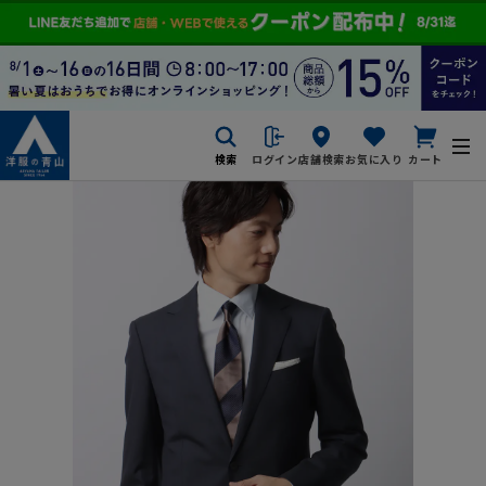
検索
ログイン
店舗検索
お気に入り
カート