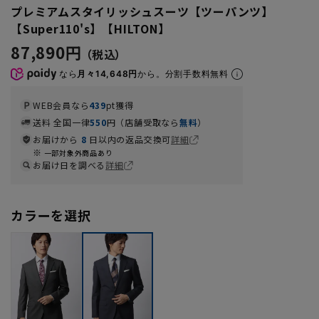
プレミアムスタイリッシュスーツ【ツーパンツ】
【Super110's】【HILTON】
87,890円
なら
月々14,648円
から。分割手数料無料
WEB会員なら
439
pt獲得
送料 全国一律
550
円（店舗受取なら
無料
）
お届けから
8
日以内の返品交換可
詳細
一部対象外商品あり
お届け日を調べる
詳細
カラーを選択