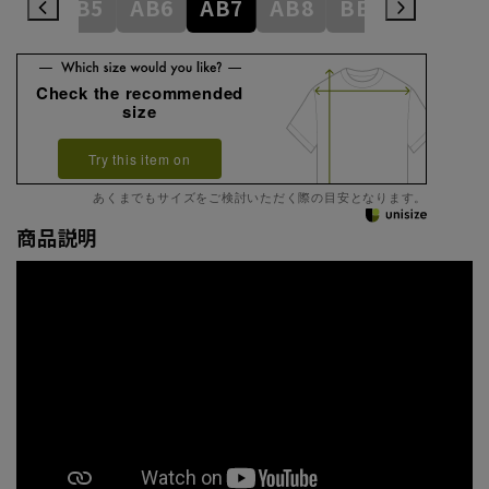
AB4
AB5
AB6
AB7
AB8
BE3
BE4
Check the recommended
size
Try this item on
あくまでもサイズをご検討いただく際の目安となります。
商品説明