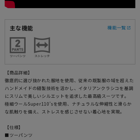
主な機能
機能一覧
【商品詳細】
徹底的に選び抜かれた服地を使用、従来の既製服の域を超えた
ハンドメイドの縫製技術を活かし、イタリアンクラシコを基調
にスリムで美しいシルエットを追求した最高級スーツです。
極細ウールSuper110’sを使用、ナチュラルな伸縮性と滑らか
な肌触りを備え、ストレスを感じさせない着心地を実現。
【仕様】
■ツーパンツ