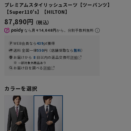
プレミアムスタイリッシュスーツ【ツーパンツ】
【Super110's】【HILTON】
87,890円
なら
月々14,648円
から。分割手数料無料
WEB会員なら
439
pt獲得
送料 全国一律
550
円（店舗受取なら
無料
）
お届けから
8
日以内の返品交換可
詳細
一部対象外商品あり
お届け日を調べる
詳細
カラーを選択