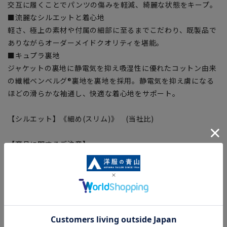
交互に履くことでパンツの傷みを軽減、綺麗な状態をキープ。
■流麗なシルエットと着心地
軽さ、極上の素材や付属の細部に至るまでこだわり、既製品で
ありながらオーダーメイドクオリティを堪能。
■キュプラ裏地
ジャケットの裏地に静電気を抑え吸湿性に優れたコットン由来
の繊維ベンベルグ®裏地を裏地を採用。静電気を抑え虜になる
ほどの滑らかな袖通し、快適な着心地をサポート。
【シルエット】《細め(スリム)》 (当社比)
【商品に関するご注意】
■商品画像はサンプルのため、色味やサイズ等の仕様に変更が
ある場合がございますので、予めご了承ください。
■ゆとり感には個人差があります。サイズ表を確認の上、ご購
入の目安としてご利用ください。
■生地や仕様・デザインにより、着用感や実際のサイズ表に若
干の誤差が生じる場合がございます。予めご了承ください。