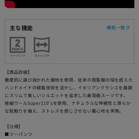
主な機能
機能一覧
【商品詳細】
徹底的に選び抜かれた服地を使用、従来の既製服の域を超えた
ハンドメイドの縫製技術を活かし、イタリアンクラシコを基調
にスリムで美しいシルエットを追求した最高級スーツです。
極細ウールSuper110’sを使用、ナチュラルな伸縮性と滑らか
な肌触りを備え、ストレスを感じさせない着心地を実現。
【仕様】
■ツーパンツ