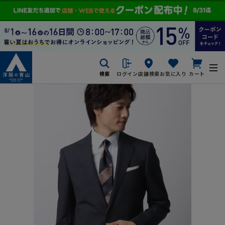
検索
ログイン
店舗検索
お気に入り
カート