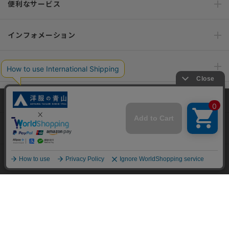
便利なサービス
インフォメーション
おすすめコンテンツ
ポリシー・企業情報
当サイトでは、快適な閲覧体験とコンテンツ改善のためにCookieを使用
しています。閲覧を続けることで、Cookieの使用に同意したものとみな
オーダースーツなら SHITATE
します。詳細については
プライバシーポリシー
をご確認ください。
同意して閉じる
OFFICIAL SNS