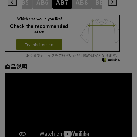
AB4
AB5
AB6
AB7
AB8
BE3
BE4
Check the recommended
size
Try this item on
あくまでもサイズをご検討いただく際の目安となります。
商品説明