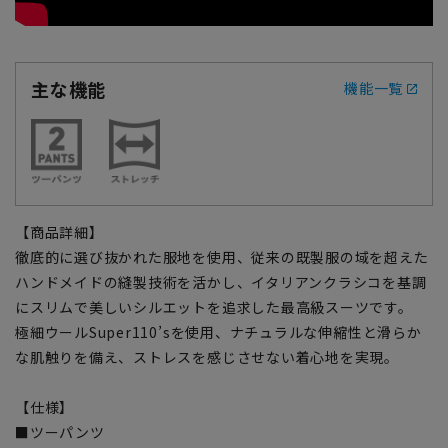
主な機能
機能一覧
【商品詳細】
徹底的に選び抜かれた服地を使用、従来の既製服の域を超えた
ハンドメイドの縫製技術を活かし、イタリアンクラシコを基調
にスリムで美しいシルエットを追求した最高級スーツです。
極細ウールSuper110’sを使用、ナチュラルな伸縮性と滑らか
な肌触りを備え、ストレスを感じさせない着心地を実現。
【仕様】
■ツーパンツ