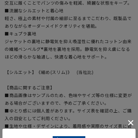
交互に履くことでパンツの傷みを軽減、綺麗な状態をキープ。
■流麗なシルエットと着心地
軽さ、極上の素材や付属の細部に至るまでこだわり、既製品で
ありながらオーダーメイドクオリティを堪能。
■キュプラ裏地
ジャケットの裏地に静電気を抑え吸湿性に優れたコットン由来
の繊維ベンベルグ®裏地を裏地を採用。静電気を抑え虜になる
ほどの滑らかな袖通し、快適な着心地をサポート。
【シルエット】《細め(スリム)》 (当社比)
【商品に関するご注意】
■商品画像はサンプルのため、色味やサイズ等の仕様に変更が
ある場合がございますので、予めご了承ください。
■ゆとり感には個人差があります。サイズ表を確認の上、ご購
入の目安としてご利用ください。
■生地や仕様・デザインにより、着用感や実際のサイズ表に若
干の誤差が生じる場合がございます。予めご了承ください。