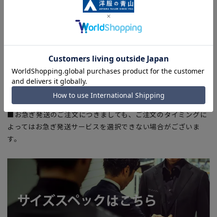
■サイズスペックは仕上がりサイズを記載しております。一
部、商品現物におすすめサイズ(ヌードサイズ)を記載している
商品もございます。
■ブラウザやお使いのモニター環境、また撮影時の室内外の光
加減により、実際の商品と掲載画像の色味が異なる場合がござ
います。
■店舗や各モールサイトと商品在庫を共有しております関係
上、ご注文いただいたタイミングにより欠品が発生し、ご注文
を完了できない場合がございます。予めご了承ください。
■お急ぎ発送のご注文につきましても、ご注文のタイミングに
よってはお急ぎ発送サービスを選択できない場合がございま
す。