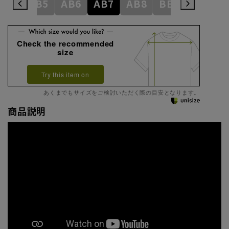
AB4
AB5
AB6
AB7
AB8
BE3
BE4
Check the recommended
size
Try this item on
あくまでもサイズをご検討いただく際の目安となります。
商品説明