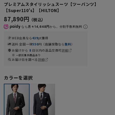
プレミアムスタイリッシュスーツ【ツーパンツ】
【Super110's】【HILTON】
87,890円
なら
月々14,648円
から。分割手数料無料
WEB会員なら
439
pt獲得
送料 全国一律
550
円（店舗受取なら
無料
）
お届けから
8
日以内の返品交換可
詳細
一部対象外商品あり
お届け日を調べる
詳細
カラーを選択