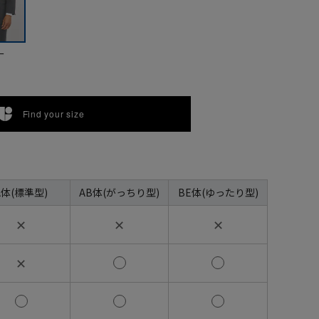
ー
Find your size
A体(標準型)
AB体(がっちり型)
BE体(ゆったり型)
✕
✕
✕
✕