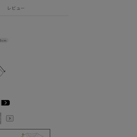
レビュー
.5cm
E9
BE10
E3
E4
E5
E6
E7
E8
E9
E10
K