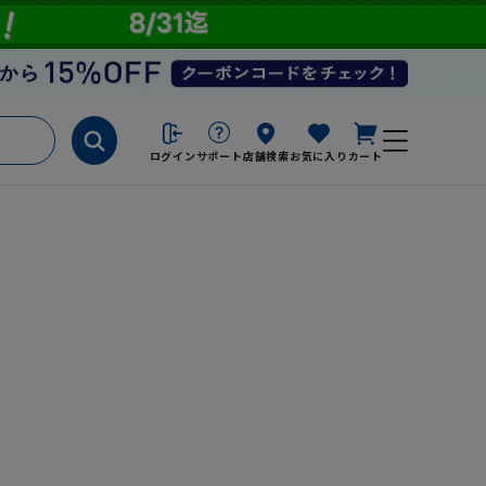
ログイン
サポート
店舗検索
お気に入り
カート