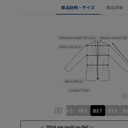
商品説明・サイズ
商品詳細
Shoulder width
50.4cm
Sleeve length
62
Width
60.5cm
Waist
56cm
Length
77cm
BE1
BE2
BE3
BE4
BE5
BE6
BE7
BE8
B