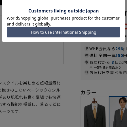
スタンダード
【Plastics
59,
機能一覧
65,890円
なら
月々9,88
WEB会員なら
296
p
送料 全国一律
550
お届けから
8
日以内
一部対象外商品あり
お届け日を調べる
詳
ツスタイルを楽しめる超軽量素材
で飽きのこないベーシックなシル
カラー
があり肌離れも良く夏場でも快適
応する機能を搭載し、着るほどに
スーツです。