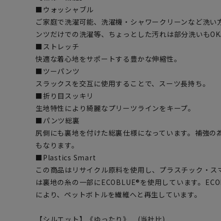
■ウォッシャブル
ご家庭で洗濯可能、洗濯機・シャワークリーンなど洗い
ンツだけでの洗濯等、ちょっとした汚れは部分洗いもOK
■ストレッチ
快適な着心地をサポートする豊かな伸縮性。
■ツーパンツ
スラックスを交互に使用することで、スーツ長持ち。
■折り目スッキリ
生地特性により綺麗なプリーツラインをキープ。
■パンツ総裏
尻側にも裏地を付けた総裏仕様になっています。補強の
もなります。
■Plastics Smart
この商品はリサイクル原料を使用し、プラスチック・ス
は裏地の糸の一部にECOBLUE®を使用しています。EC
により、ペットボトルを繊維へと再生しています。
【シルエット】《ゆったり》 (当社比)