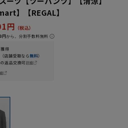
スーツ【ツーパンツ】【清涼】
 Smart】【REGAL】
301円
3円
から。分割手数料無料
t獲得
円（店舗受取なら
無料
）
の返品交換可
詳細
細