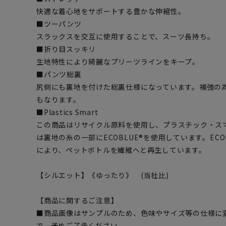
快適な着心地をサポートする豊かな伸縮性。
■ツーパンツ
スラックスを交互に使用することで、スーツ長持ち。
■折り目スッキリ
生地特性により綺麗なプリーツラインをキープ。
■パンツ総裏
尻側にも裏地を付けた総裏仕様になっています。補強の
もなります。
■Plastics Smart
この商品はリサイクル原料を使用し、プラスチック・ス
は裏地の糸の一部にECOBLUE®を使用しています。EC
により、ペットボトルを繊維へと再生しています。
【シルエット】《ゆったり》 (当社比)
【商品に関するご注意】
■商品画像はサンプルのため、色味やサイズ等の仕様に
で、予めご了承ください。