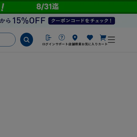
ログイン
サポート
店舗検索
お気に入り
カート