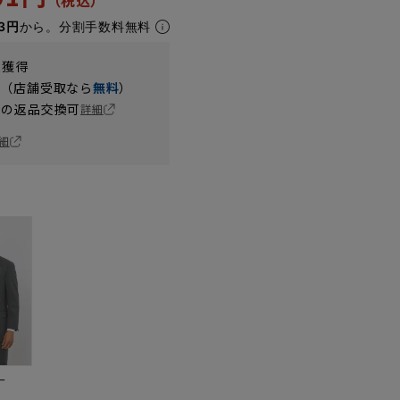
3円
から。分割手数料無料
t獲得
円（店舗受取なら
無料
）
の返品交換可
詳細
細
ー