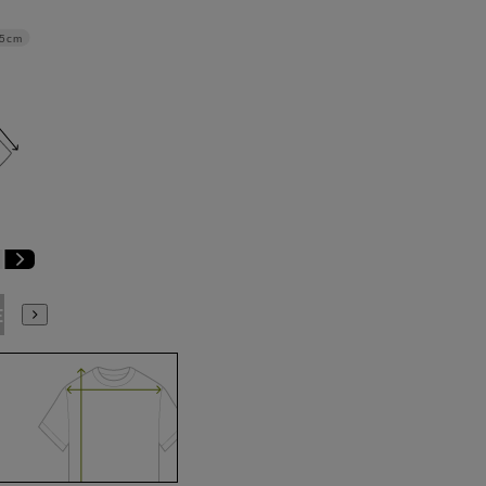
.5cm
E9
BE10
E3
E4
E5
E6
E7
E8
E9
E10
K