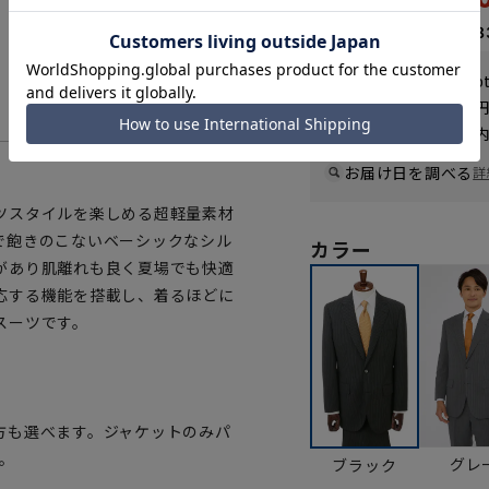
なら
月々9,88
WEB会員なら
296
p
送料 全国一律
550
お届けから
8
日以内
一部対象外商品あり
お届け日を調べる
詳
ツスタイルを楽しめる超軽量素材
で飽きのこないベーシックなシル
カラー
があり肌離れも良く夏場でも快適
応する機能を搭載し、着るほどに
スーツです。
方も選べます。ジャケットのみパ
。
グレ
ブラック