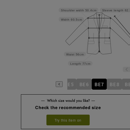
Shoulder width
50.4cm
Sleeve length
62
Width
60.5cm
Waist
56cm
Length
77cm
BE1
BE2
BE3
BE4
BE5
BE6
BE7
BE8
B
Check the recommended size
Try this item on