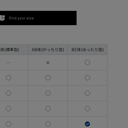
Find your size
A体(標準型)
AB体(がっちり型)
BE体(ゆったり型)
―
✕