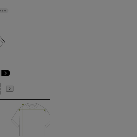
.5cm
E9
BE10
E3
E4
E5
E6
E7
E8
E9
E10
K