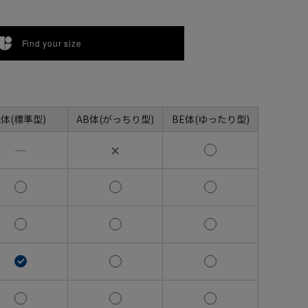
Find your size
A体(標準型)
AB体(がっちり型)
BE体(ゆったり型)
―
✕