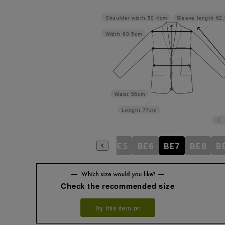
Shoulder width
50.4cm
Sleeve length
62
Width
60.5cm
Waist
56cm
Length
77cm
BE1
BE2
BE3
BE4
BE5
BE6
BE7
BE8
B
Check the recommended size
Try this item on