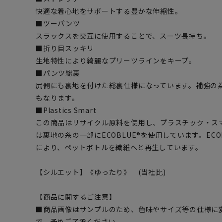
快適な着心地をサポートする豊かな伸縮性。
■ツーパンツ
スラックスを交互に使用することで、スーツ長持ち。
■折り目スッキリ
生地特性により綺麗なプリーツラインをキープ。
■パンツ総裏
尻側にも裏地を付けた総裏仕様になっています。補強の
もなります。
■Plastics Smart
この商品はリサイクル原料を使用し、プラスチック・ス
は裏地の糸の一部にECOBLUE®を使用しています。EC
により、ペットボトルを繊維へと再生しています。
【シルエット】《ゆったり》 (当社比)
【商品に関するご注意】
■商品画像はサンプルのため、色味やサイズ等の仕様に
で、予めご了承ください。