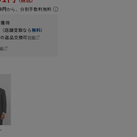
3円
から。分割手数料無料
t獲得
円（店舗受取なら
無料
）
の返品交換可
詳細
細
ー