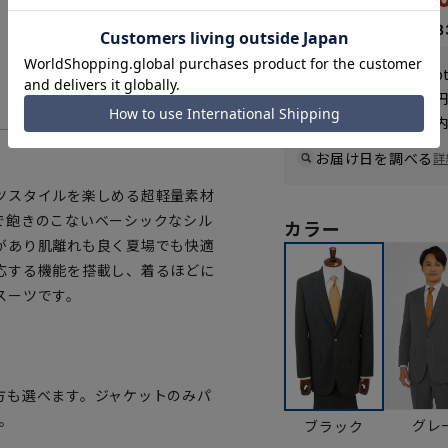
なら
月々9,88
WEB会員なら
296
p
送料 全国一律
550
お届けから
8
日以内
一部対象外商品あり
お届け日を調べる
詳
ツスタイルを楽しめる超軽量素材
で飽きのこないベーシックなシル
カラー
があり肌離れも良く夏場でも快適
応する機能を搭載し、着るほどに
スーツです。
方も選べます。ジャケットのみパ
。
グレ
ブラック