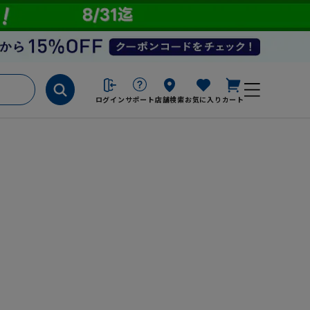
ログイン
サポート
店舗検索
お気に入り
カート