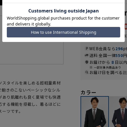
スタンダード
【Plastics
59,
機能一覧
65,890円
なら
月々9,88
WEB会員なら
296
p
送料 全国一律
550
お届けから
8
日以内
一部対象外商品あり
お届け日を調べる
詳
ツスタイルを楽しめる超軽量素材
で飽きのこないベーシックなシル
カラー
があり肌離れも良く夏場でも快適
応する機能を搭載し、着るほどに
スーツです。