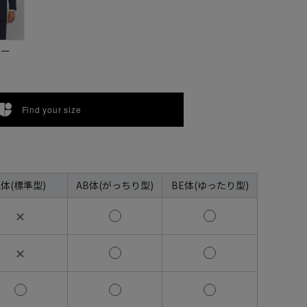
ビー
Find your size
A体(標準型)
AB体(がっちり型)
BE体(ゆったり型)
✕
✕