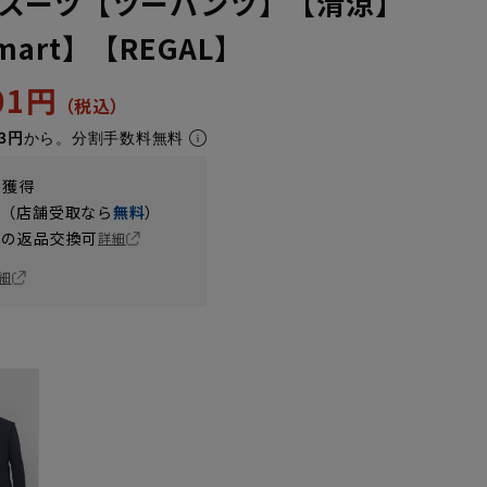
スーツ【ツーパンツ】【清涼】
 Smart】【REGAL】
301円
3円
から。分割手数料無料
t獲得
円（店舗受取なら
無料
）
の返品交換可
詳細
細