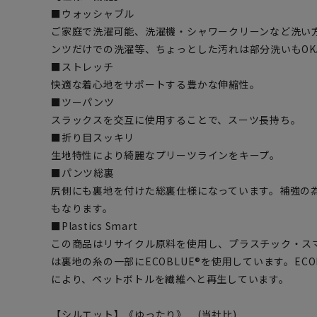
■ウォッシャブル
ご家庭で洗濯可能、洗濯機・シャワークリーンなど洗い
ンツだけでの洗濯等、ちょっとした汚れは部分洗いもOK
■ストレッチ
快適な着心地をサポートする豊かな伸縮性。
■ツーパンツ
スラックスを交互に使用することで、スーツ長持ち。
■折り目スッキリ
生地特性により綺麗なプリーツラインをキープ。
■パンツ総裏
尻側にも裏地を付けた総裏仕様になっています。補強の
もなります。
■Plastics Smart
この商品はリサイクル原料を使用し、プラスチック・ス
は裏地の糸の一部にECOBLUE®を使用しています。EC
により、ペットボトルを繊維へと再生しています。
【シルエット】《ゆったり》 (当社比)