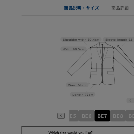
商品説明・サイズ
商品詳細
Shoulder width
50.4cm
Sleeve length
62
Width
60.5cm
Waist
56cm
Length
77cm
BE1
BE2
BE3
BE4
BE5
BE6
BE7
BE8
B