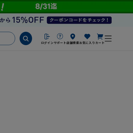
ログイン
サポート
店舗検索
お気に入り
カート