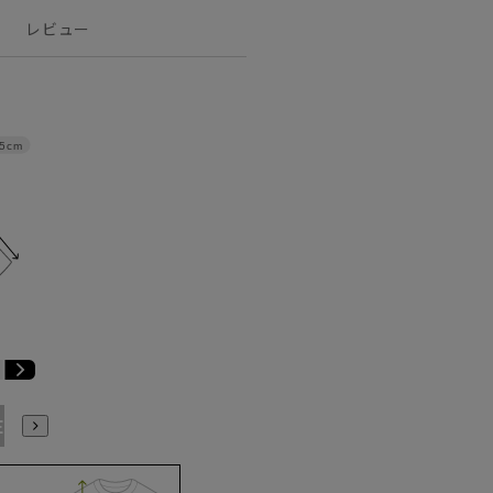
レビュー
.5cm
E9
BE10
E3
E4
E5
E6
E7
E8
E9
E10
K