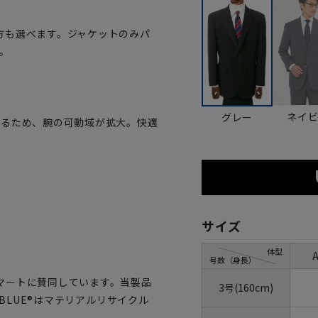
方も選べます。ジャケットのみパ
。
ネイ
グレー
いるため、腕の可動域が拡大。快適
サイズ
体型
号数（身長）
マートに賛同しています。当製品
3号(160cm)
OBLUE®はマテリアルリサイクル