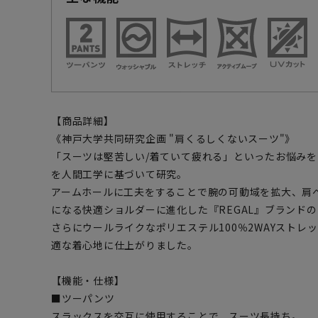
【商品詳細】
《神戸大学共同研究企画 "肩くるしくないスーツ"》
「スーツは堅苦しい/着ていて疲れる」といったお悩み
を人間工学に基づいて研究。
アームホールに工夫をすることで腕の可動域を拡大、肩へ
になる快適ショルダーに進化した『REGAL』ブランド
さらにウールライクなポリエステル100％2WAYストレ
適な着心地に仕上がりました。
【機能・仕様】
■ツーパンツ
スラックスを交互に使用することで、スーツ長持ち。