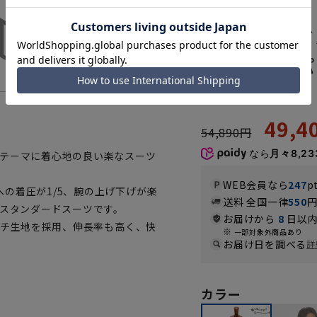
RGF012-33
スタンダード
ツ】【ツーパンツ
【REGAL】
49,
54,890円
なら
月々8,23
をテーマに着心地の良い楽なスーツ
WEB会員なら
247
p
の着圧が1/5、腕の上げ下げが楽
送料 全国一律
550
のスタンダードスーツです。
お届けから
8
日以内
ッチ生地を採用、伸長率も高く、快
一部対象外商品あり
お届け日を調べる
詳
カラー