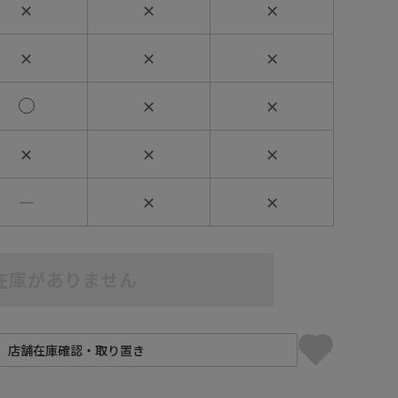
✕
✕
✕
✕
✕
✕
✕
✕
✕
✕
✕
―
✕
✕
在庫がありません