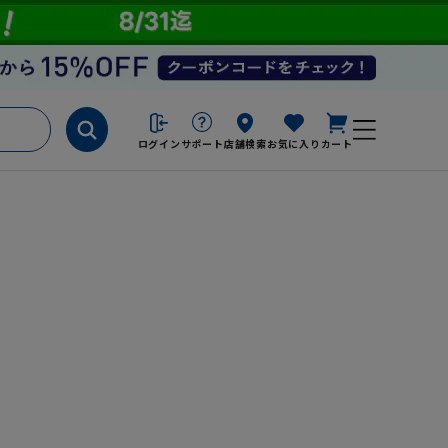
ログイン
サポート
店舗検索
お気に入り
カート