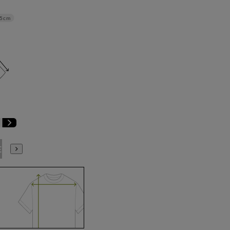
.5cm
E9
BE10
E3
E4
E5
E6
E7
E8
E9
E10
K