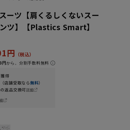
スーツ【肩くるしくないスー
】【Plastics Smart】
401円
3円
から。分割手数料無料
t獲得
円（店舗受取なら
無料
）
の返品交換可
詳細
細