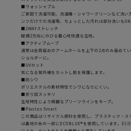
■ウォッシャブル
ご家庭で洗濯可能、洗濯機・シャワークリーンなど洗い
ンツだけでの洗濯等、ちょっとした汚れは部分洗いもOK
■2WAYストレッチ
縦横2方向にのびる着心地快適な生地。
■アクティブムーブ
通常は全周留めのアームホールを上下の2点のみ留めて
ショルダーに。
■UVカット
気になる紫外線をカットし肌を保護します。
■防シワ
ポリエステルの素材特性でシワになりにくい。
■折り目スッキリ
生地特性により綺麗なプリーツラインをキープ。
■Plastics Smart
この商品はリサイクル原料を使用し、プラスチック・ス
は裏地の糸の一部にECOBLUE®を使用しています。EC
により、ペットボトルを繊維へと再生しています。