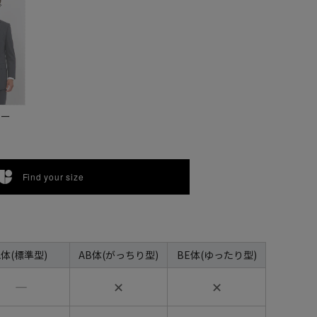
ビー
Find your size
A体(標準型)
AB体(がっちり型)
BE体(ゆったり型)
―
✕
✕