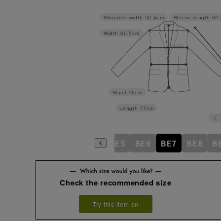
Shoulder width
50.4cm
Sleeve length
62
Width
60.5cm
Waist
56cm
Length
77cm
BE1
BE2
BE3
BE4
BE5
BE6
BE7
BE8
B
Check the recommended size
Try this item on