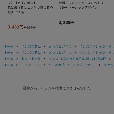
ン】【＃すごポロ】
就活・フレッシャーズにもおす
肌に触れるとヒンヤリ感じる心
すめのベーシックデザイン
地よい涼感
3,289円
3,432円
4,290円
ホーム
メンズの商品
メンズビジネス
メンズワイシャツ・ド
ホーム
メンズの商品
メンズビジネス
メンズワイシャツ・ド
ホーム
セットセール
メンズ 洋品・カジュアル2BUY10%OFF
ホーム
キャンペーン
セール会場
メンズ 20%OFF
シャツS