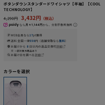
ボタンダウンスタンダードワイシャツ【半袖】【COOL
TECHNOLOGY】
3,432円
4,290円
なら
月々1,144円
から。分割手数料無料
WEB会員なら
17
pt獲得
送料 全国一律
550
円（店舗受取なら
無料
）
お届けから
8
日以内の返品交換可
詳細
一部対象外商品あり
お届け日を調べる
詳細
カラーを選択