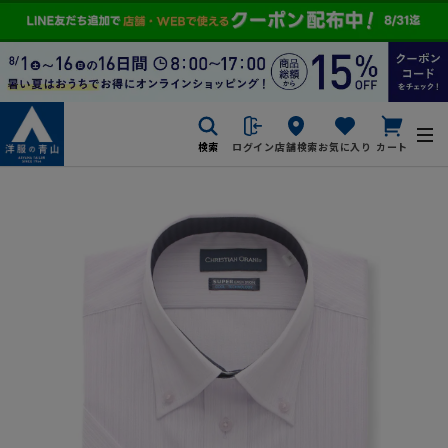
検索
ログイン
店舗検索
お気に入り
カート