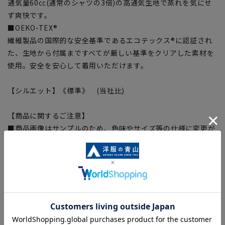
通気量60㏄(通常のシャツの3倍)の高通気生地で蒸れを気にせ
ず爽快です。
■OEKO-TEX®
繊維製品の国際的な安全基準であるエコテックス®に認証され
た、生地から付属まですべてが厳しい基準をクリアした素材を
使用。安全を安心して着用いただけます。
【シルエット】《標準》 (当社比)
【商品に関するご注意】
■商品画像はサンプルのため、色味やサイズ等の仕様に変更が
ある場合がございますので、予めご了承ください。
■ゆとり感には個人差があります。サイズ表を確認の上、ご購
入の目安としてご利用ください。
■生地や仕様・デザインにより、着用感や実際のサイズ表に若
干の誤差が生じる場合がございます。予めご了承ください。
■サイズスペックは仕上がりサイズを記載しております。一
部、商品現物におすすめサイズ(ヌードサイズ)を記載している