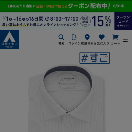
検索
ログイン
店舗検索
お気に入り
カート