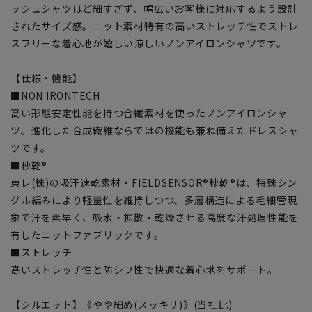
ッシュシャツほど細すぎず、幅広いお客様に対応するよう設計
されたサイズ感。ニット素材特有の高いストレッチ性でストレ
スフリーな着心地が嬉しい涼しいノンアイロンシャツです。
【仕様・機能】
■NON IRONTECH
高い形態安定性能を持つ合繊素材を使ったノンアイロンシャ
ツ。進化した合成繊維ならではの機能も兼ね備えたドレスシャ
ツです。
■秒乾®
東レ(株)の吸汗速乾素材・FIELDSENSOR®秒乾®は、特殊シン
グル編みにより軽量性を維持しつつ、多層構造による毛細管現
象で汗を素早く、吸水・拡散・乾燥させる高度な汗処理性能を
有したニットファブリックです。
■ストレッチ
高いストレッチ性と防シワ性で快適な着心地をサポート。
【シルエット】《やや細め(スッキリ)》(当社比)