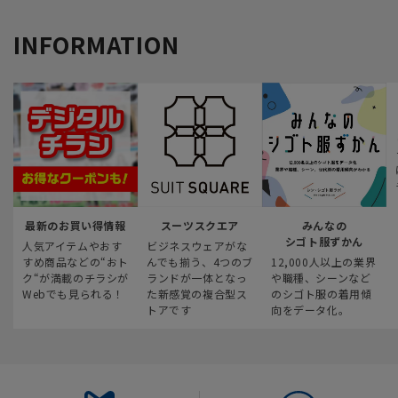
INFORMATION
最新のお買い得情報
スーツスクエア
みんなの
シゴト服ずかん
人気アイテムやおす
ビジネスウェアがな
すめ商品などの“おト
んでも揃う、4つのブ
12,000人以上の業界
ク“が満載のチラシが
ランドが一体となっ
や職種、シーンなど
Webでも見られる！
た新感覚の複合型ス
のシゴト服の着用傾
トアです
向をデータ化。