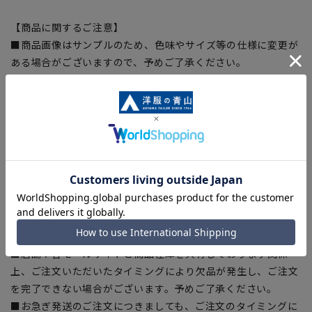
【商品に関するご注意】
■商品画像はサンプルのため、色味やサイズ等の仕様に変更が
ある場合がございますので、予めご了承ください。
■ゆとり感には個人差があります。サイズ表を確認の上、ご購
入の目安としてご利用ください。
■生地や仕様・デザインにより、着用感や実際のサイズ表に若
干の誤差が生じる場合がございます。予めご了承ください。
■サイズスペックは仕上がりサイズを記載しております。一
部、商品現物におすすめサイズ(ヌードサイズ)を記載している
商品もございます。
■ブラウザやお使いのモニター環境、また撮影時の室内外の光
加減により、実際の商品と掲載画像の色味が異なる場合がござ
います。
■店舗や各モールサイトと商品在庫を共有しております関係
上、ご注文いただいたタイミングにより欠品が発生し、ご注文
を完了できない場合がございます。予めご了承ください。
■お急ぎ発送のご注文につきましても、ご注文のタイミングに