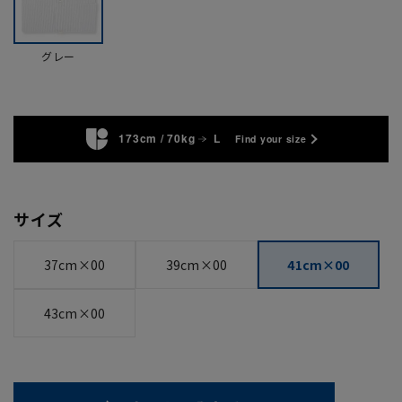
グレー
173cm / 70kg
L
Find your size
サイズ
37cm×00
39cm×00
41cm×00
43cm×00