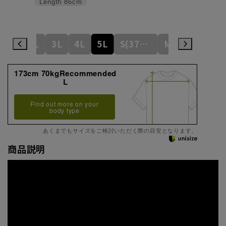
Length
86cm
L
LL
3L
4L
5L
S(37cm)
M(39cm)
173cm 70kgRecommended
L
Find out more on your
body type
あくまでもサイズをご検討いただく際の目安となります。
商品説明