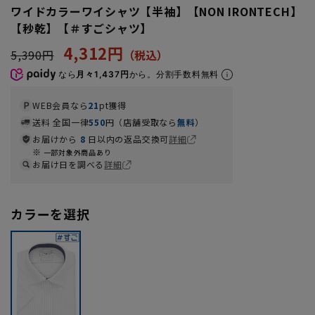
ワイドカラーワイシャツ【半袖】【NON IRONTECH】
【秒乾】【＃すごシャツ】
4,312円
5,390円
なら
月々1,437円
から。分割手数料無料
WEB会員なら
21
pt獲得
送料 全国一律
550
円（店舗受取なら
無料
）
お届けから
8
日以内の返品交換可
詳細
一部対象外商品あり
お届け日を調べる
詳細
カラーを選択