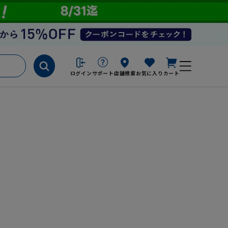
ログイン
サポート
店舗検索
お気に入り
カート