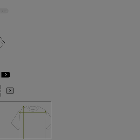
5cm
E3
BE4
BE5
BE6
BE7
BE8
BE9
YA4
YA5