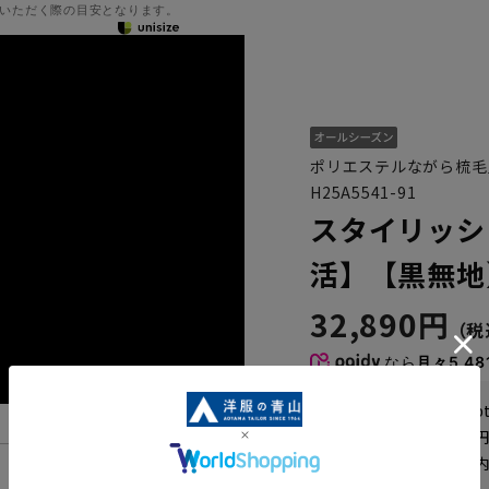
いただく際の目安となります。
ポリエステルながら梳毛
H25A5541-91
スタイリッシ
活】【黒無地
32,890円
なら
月々5,48
WEB会員なら
164
p
送料 全国一律
550
お届けから
8
日以内
機能一覧
一部対象外商品あり