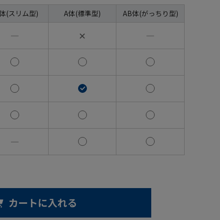
A体(スリム型)
A体(標準型)
AB体(がっちり型)
―
✕
―
―
カートに入れる