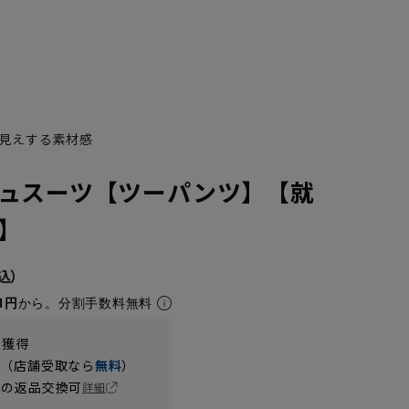
見えする素材感
ュスーツ【ツーパンツ】【就
】
1円
から。分割手数料無料
t獲得
円（店舗受取なら
無料
）
の返品交換可
詳細