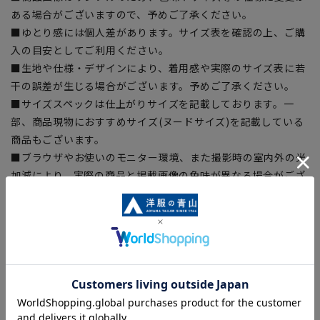
ある場合がございますので、予めご了承ください。
■ゆとり感には個人差があります。サイズ表を確認の上、ご購
入の目安としてご利用ください。
■生地や仕様・デザインにより、着用感や実際のサイズ表に若
干の誤差が生じる場合がございます。予めご了承ください。
■サイズスペックは仕上がりサイズを記載しております。一
部、商品現物におすすめサイズ(ヌードサイズ)を記載している
商品もございます。
■ブラウザやお使いのモニター環境、また撮影時の室内外の光
加減により、実際の商品と掲載画像の色味が異なる場合がござ
います。
■店舗や各モールサイトと商品在庫を共有しております関係
上、ご注文いただいたタイミングにより欠品が発生し、ご注文
を完了できない場合がございます。予めご了承ください。
■お急ぎ発送のご注文につきましても、ご注文のタイミングに
よってはお急ぎ発送サービスを選択できない場合がございま
す。