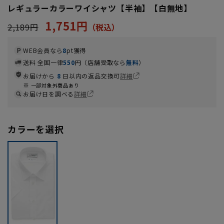
レギュラーカラーワイシャツ【半袖】【白無地】
1,751円
2,189円
WEB会員なら
8
pt獲得
送料 全国一律
550
円（店舗受取なら
無料
）
お届けから
8
日以内の返品交換可
詳細
一部対象外商品あり
お届け日を調べる
詳細
カラーを選択