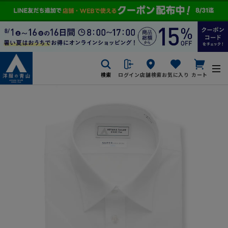
検索
ログイン
店舗検索
お気に入り
カート