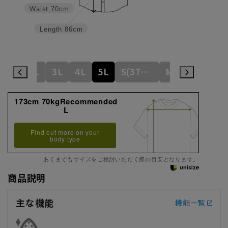
Waist
70cm
Length
86cm
L
LL
3L
4L
5L
S(37cm)
M(39cm)
173cm 70kgRecommended
L
Find out more on your
body type
あくまでもサイズをご検討いただく際の目安となります。
商品説明
主な機能
機能一覧