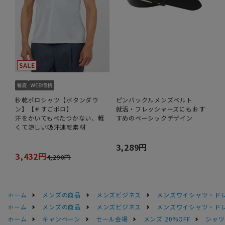
秒乾ポロシャツ【ボタンダウ
ピンバックルメンズベルト
ン】【＃すごポロ】
就活・フレッシャーズにもおす
汗をかいてもべたつかない、軽
すめのベーシックデザイン
くて涼しい吸汗速乾素材
3,289円
3,432円
4,290円
ホーム
メンズの商品
メンズビジネス
メンズワイシャツ・ド
ホーム
メンズの商品
メンズビジネス
メンズワイシャツ・ド
ホーム
キャンペーン
セール会場
メンズ 20%OFF
シャツS