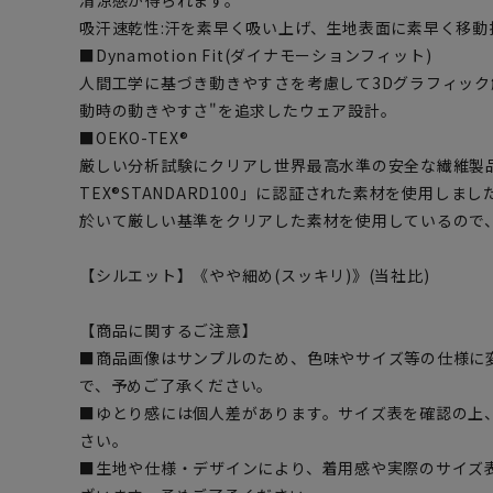
吸汗速乾性:汗を素早く吸い上げ、生地表面に素早く移動
■Dynamotion Fit(ダイナモーションフィット)
人間工学に基づき動きやすさを考慮して3Dグラフィック
動時の動きやすさ"を追求したウェア設計。
■OEKO-TEX®
厳しい分析試験にクリアし世界最高水準の安全な繊維製品
TEX®STANDARD100」に認証された素材を使用し
於いて厳しい基準をクリアした素材を使用しているので
【シルエット】《やや細め(スッキリ)》(当社比)
【商品に関するご注意】
■商品画像はサンプルのため、色味やサイズ等の仕様に
で、予めご了承ください。
■ゆとり感には個人差があります。サイズ表を確認の上
さい。
■生地や仕様・デザインにより、着用感や実際のサイズ