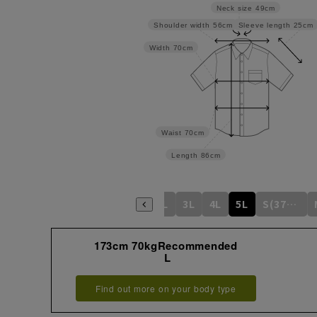
Neck size
49cm
Sleeve length
25cm
Shoulder width
56cm
Width
70cm
Waist
70cm
Length
86cm
S
M
L
LL
3L
4L
5L
S(37cm)
173cm 70kgRecommended
L
Find out more on your body type