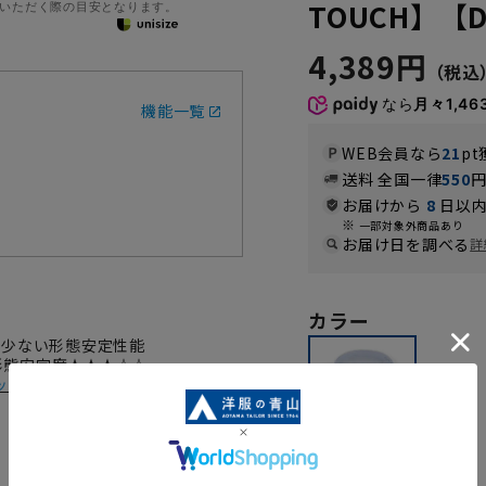
TOUCH】【Dy
いただく際の目安となります。
4,389円
なら
月々1,46
機能一覧
WEB会員なら
21
pt
送料 全国一律
550
お届けから
8
日以内
一部対象外商品あり
お届け日を調べる
詳
カラー
が少ない形態安定性能
 形態安定度★★★☆☆
ック