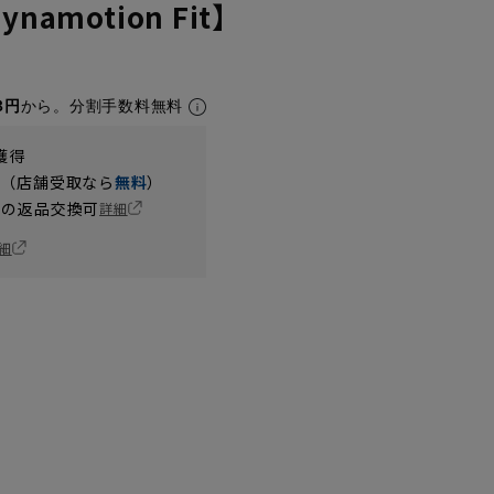
namotion Fit】
3円
から。分割手数料無料
獲得
円（店舗受取なら
無料
）
の返品交換可
詳細
細