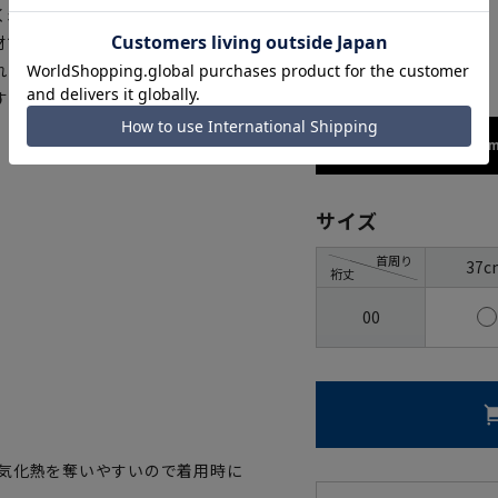
く着用いただける半袖ワイシャツ
材で熱伝導率が高く速乾性に優れ
ブルー
Dynamotion Fit設計に
すめです。従来ほど細身ではない
173cm
サイズ
首周り
37c
裄丈
00
。気化熱を奪いやすいので着用時に