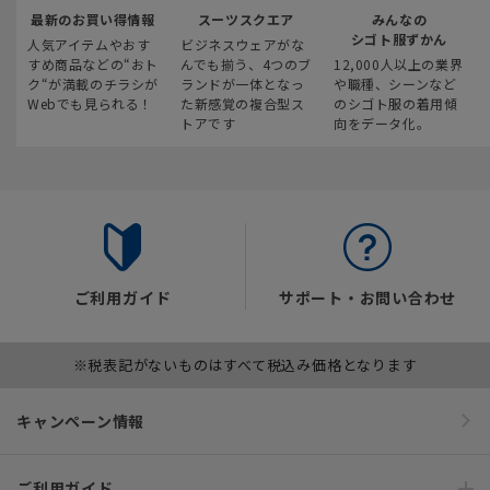
最新のお買い得情報
スーツスクエア
みんなの
シゴト服ずかん
人気アイテムやおす
ビジネスウェアがな
すめ商品などの“おト
んでも揃う、4つのブ
12,000人以上の業界
ク“が満載のチラシが
ランドが一体となっ
や職種、シーンなど
Webでも見られる！
た新感覚の複合型ス
のシゴト服の着用傾
トアです
向をデータ化。
ご利用ガイド
サポート・お問い合わせ
※税表記がないものはすべて税込み価格となります
キャンペーン情報
ご利用ガイド