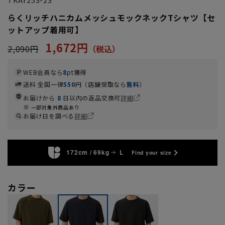
らくリッチハニカムメッシュモックネックTシャツ【セ
ットアップ着用可】
1,672円
2,090円
WEB会員なら
8
pt獲得
送料 全国一律
550
円（店舗受取なら
無料
）
お届けから
8
日以内の返品交換可
詳細
一部対象外商品あり
お届け日を調べる
詳細
172cm / 69kg
L
Find your size
カラー