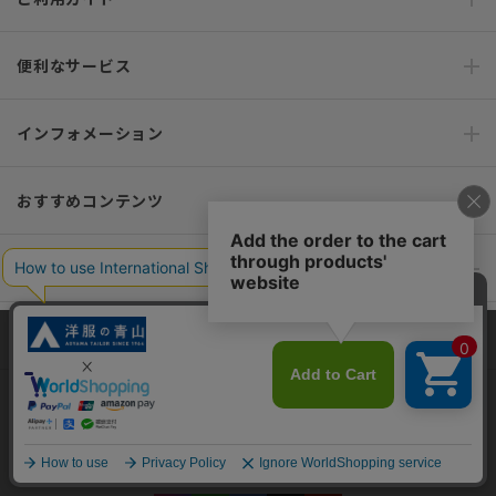
便利なサービス
インフォメーション
おすすめコンテンツ
ポリシー・企業情報
オーダースーツなら SHITATE
当サイトでは、快適な閲覧体験とコンテンツ改善のためにCookieを使用
しています。閲覧を続けることで、Cookieの使用に同意したものとみな
します。詳細については
プライバシーポリシー
をご確認ください。
OFFICIAL SNS
同意して閉じる