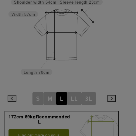
Sleeve length
23cm
Shoulder width
54cm
Width
57cm
Length
70cm
S
M
L
LL
3L
172cm 69kgRecommended
L
Find out more on your