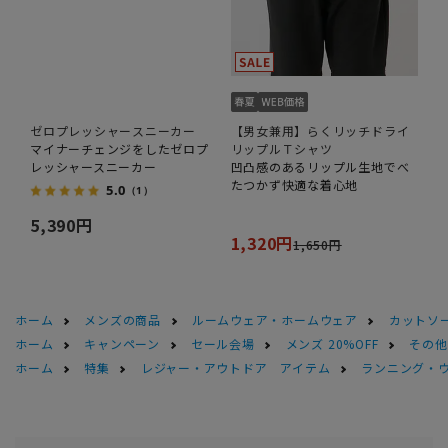
ゼロプレッシャースニーカー
【男女兼用】らくリッチドライ
マイナーチェンジをしたゼロプ
リップルＴシャツ
レッシャースニーカー
凹凸感のあるリップル生地でべ
たつかず快適な着心地
5.0
（1）
5,390円
1,320円
1,650円
ホーム
メンズの商品
ルームウェア・ホームウェア
カットソ
ホーム
キャンペーン
セール会場
メンズ 20%OFF
その他S
ホーム
特集
レジャー・アウトドア アイテム
ランニング・