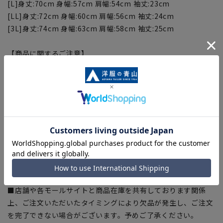
[L]身丈:70cm 身幅:57cm 肩幅:54cm 袖丈:23cm
[LL]身丈:72cm 身幅:60cm 肩幅:56cm 袖丈:24cm
[3L]身丈:74cm 身幅:63cm 肩幅:58cm 袖丈:25cm
【商品に関するご注意】
■商品画像はサンプルのため、色味やサイズ等の仕様に変更が
ある場合がございますので、予めご了承ください。
■生地や仕様・デザインにより、着用感や実際のサイズ表に若
干の誤差が生じる場合がございます。予めご了承ください。
■サイズスペックは仕上がりサイズを記載しております。一
部、商品現物におすすめサイズ(ヌードサイズ)を記載している
商品もございます。
■ブラウザやお使いのモニター環境、また撮影時の室内外の光
加減により、実際の商品と掲載画像の色味が異なる場合がござ
います。
■店舗や各モールサイトと商品在庫を共有しております関係
上、ご注文いただいたタイミングにより欠品が発生し、ご注文
を完了できない場合がございます。予めご了承ください。