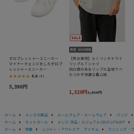
ゼロプレッシャースニーカー
【男女兼用】らくリッチドライ
マイナーチェンジをしたゼロプ
リップルＴシャツ
レッシャースニーカー
凹凸感のあるリップル生地でべ
たつかず快適な着心地
5.0
（1）
5,390円
1,320円
1,650円
ホーム
メンズの商品
ルームウェア・ホームウェア
パンツ
ホーム
セットセール
メンズ 洋品・カジュアル2BUY10%OFF
ホーム
特集
レジャー・アウトドア アイテム
ランニング・