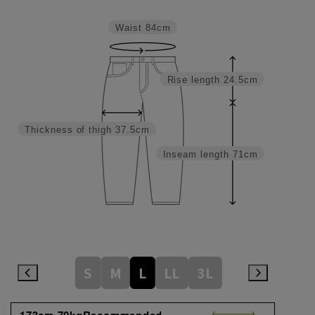
Waist
84cm
Rise length
24.5cm
Thickness of thigh
37.5cm
Inseam length
71cm
S
M
L
LL
3L
173cm 70kgRecommended