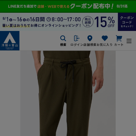
検索
ログイン
店舗検索
お気に入り
カート