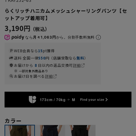
らくリッチハニカムメッシュシャーリングパンツ【セ
ットアップ着用可】
3,190円
なら
月々1,063円
から。分割手数料無料
WEB会員なら
15
pt獲得
送料 全国一律
550
円（店舗受取なら
無料
）
お届けから
8
日以内の返品交換可
詳細
一部対象外商品あり
お届け日を調べる
詳細
173cm / 70kg
M
Find your size
カラー