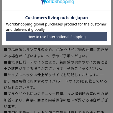
[S]ウエスト:76cm 股上:23.5cm 股下:67cm 渡り幅:35.5cm
[M]ウエスト:80cm 股上:24cm 股下:69cm 渡り幅:36.5cm
[L]ウエスト:84cm 股上:24.5cm 股下:71cm 渡り幅:37.5cm
[LL]ウエスト:88cm 股上:25cm 股下:73cm 渡り幅:38.5cm
[3L]ウエスト:92cm 股上:25.5cm 股下:75cm 渡り幅:39.5cm
【商品に関するご注意】
■商品画像はサンプルのため、色味やサイズ等の仕様に変更が
ある場合がございますので、予めご了承ください。
■生地や仕様・デザインにより、着用感や実際のサイズ表に若
干の誤差が生じる場合がございます。予めご了承ください。
■サイズスペックは仕上がりサイズを記載しております。一
部、商品現物におすすめサイズ(ヌードサイズ)を記載している
商品もございます。
■ブラウザやお使いのモニター環境、また撮影時の室内外の光
加減により、実際の商品と掲載画像の色味が異なる場合がござ
います。
■店舗や各モールサイトと商品在庫を共有しております関係