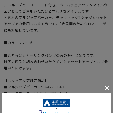
ルトループとドローコード付き。ホームウェアやワンマイルウ
ェアとしてご着用いただけるマルチなアイテムです。
同素材のフルジップパーカー、モックネックTシャツとセット
アップでの着用もおすすめです。3色展開のためクロスコーデ
にも対応しています。
■カラー：カーキ
■こちらはシャーリングパンツのみの販売となります。
以下の商品と組み合わせいただくことでセットアップとして着
用いただけます。
【セットアップ対応商品】
■フルジップパーカー:
T
KAY251-63
■モックネックTシャツ:
TKAY253-63
※セットアップ対応商品は在庫切れの場合がございます。
【サイズスペック】