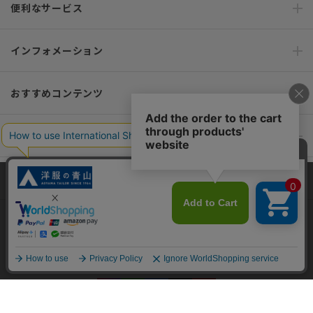
便利なサービス
インフォメーション
おすすめコンテンツ
ポリシー・企業情報
オーダースーツなら SHITATE
当サイトでは、快適な閲覧体験とコンテンツ改善のためにCookieを使用
しています。閲覧を続けることで、Cookieの使用に同意したものとみな
します。詳細については
プライバシーポリシー
をご確認ください。
OFFICIAL SNS
同意して閉じる