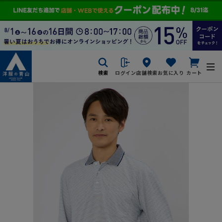
検索
ログイン
店舗検索
お気に入り
カート