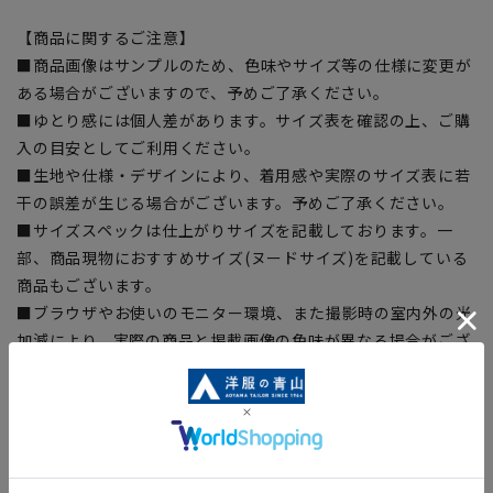
【商品に関するご注意】
■商品画像はサンプルのため、色味やサイズ等の仕様に変更が
ある場合がございますので、予めご了承ください。
■ゆとり感には個人差があります。サイズ表を確認の上、ご購
入の目安としてご利用ください。
■生地や仕様・デザインにより、着用感や実際のサイズ表に若
干の誤差が生じる場合がございます。予めご了承ください。
■サイズスペックは仕上がりサイズを記載しております。一
部、商品現物におすすめサイズ(ヌードサイズ)を記載している
商品もございます。
■ブラウザやお使いのモニター環境、また撮影時の室内外の光
加減により、実際の商品と掲載画像の色味が異なる場合がござ
います。
■店舗や各モールサイトと商品在庫を共有しております関係
上、ご注文いただいたタイミングにより欠品が発生し、ご注文
を完了できない場合がございます。予めご了承ください。
■お急ぎ発送のご注文につきましても、ご注文のタイミングに