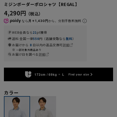
ミジンボーダーポロシャツ【REGAL】
4,290円
なら
月々1,430円
から。分割手数料無料
WEB会員なら
21
pt獲得
送料 全国一律
550
円（店舗受取なら
無料
）
お届けから
8
日以内の返品交換可
詳細
一部対象外商品あり
お届け日を調べる
詳細
172cm / 69kg
L
Find your size
カラー