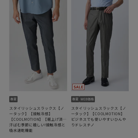
スタイリッシュスラックス【ノ
スタイリッシュスラックス【ノ
ータック】【接触冷感】
ータック】【COOLMOTION】
【COOLMOTION】【裾上げ済
ビジネスでも使いやすいひんや
み】
汗ばむ季節に嬉しい!接触冷感と
りドレスチノ
吸水速乾機能