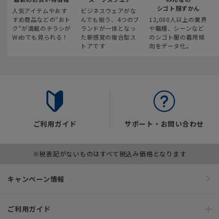
シゴト服ずかん
人気アイテムやおす
ビジネスウェアがな
すめ商品などの“おト
んでも揃う、4つのブ
12,000人以上の業界
ク“が満載のチラシが
ランドが一体となっ
や職種、シーンなど
Webでも見られる！
た新感覚の複合型ス
のシゴト服の着用傾
トアです
向をデータ化。
ご利用ガイド
サポート・お問い合わせ
※税表記がないものはすべて税込み価格となります
キャンペーン情報
ご利用ガイド