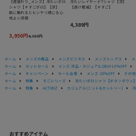
【週替わり_メンズ】冷たいポロ
冷たいレイヤードTシャツ【涼】
シャツ【＃すごポロ】【涼】
【透け軽減】【＃すご】
肌に触れるとヒンヤリ感じる心
地よい涼感
4,389円
3,950円
4,389円
ホーム
メンズの商品
メンズビジネス
メンズトップス
メ
ホーム
セットセール
メンズ 洋品・カジュアル2BUY10%OFF
ホーム
キャンペーン
セール会場
メンズ 20%OFF
その他S
ホーム
特集
すごシリーズ
冷たいポロシャツ【ボタンダウン
ホーム
特集
ACTIBIZ
カジュアル(ニット&カットソー)