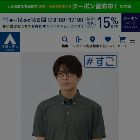
検索
ログイン
店舗検索
お気に入り
カート