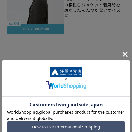
の相性◎ジャケット着用時を
想定したもたつかないサイズ
感
【サイズスペック】
[S]身丈:66cm 身幅:49cm 肩幅:44cm 裄丈:20.5cm
[M]身丈:68cm 身幅:52cm 肩幅:46cm 裄丈:22cm
[L]身丈:71cm 身幅:54cm 肩幅:49cm 裄丈:23cm
[LL]身丈:74cm 身幅:57cm 肩幅:57cm 裄丈:24cm
[3L]身丈:77cm 身幅:60cm 肩幅:60cm 裄丈:25cm
【商品に関するご注意】
■商品画像はサンプルのため、色味やサイズ等の仕様に変更が
ある場合がございますので、予めご了承ください。