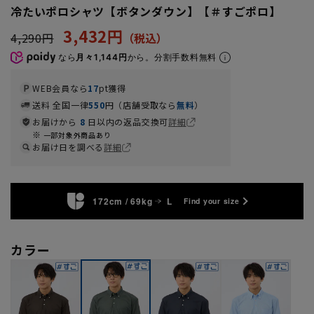
冷たいポロシャツ【ボタンダウン】【＃すごポロ】
3,432円
4,290円
なら
月々1,144円
から。分割手数料無料
WEB会員なら
17
pt獲得
送料 全国一律
550
円（店舗受取なら
無料
）
お届けから
8
日以内の返品交換可
詳細
一部対象外商品あり
お届け日を調べる
詳細
172cm / 69kg
L
Find your size
カラー