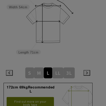
Width
54cm
Length
71cm
S
M
L
LL
3L
172cm 69kgRecommended
L
Find out more on your
body type