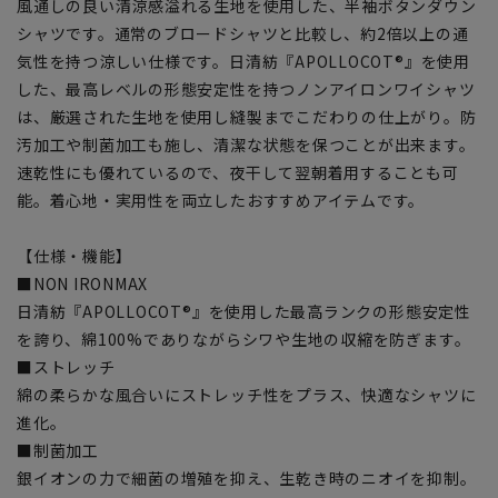
風通しの良い清涼感溢れる生地を使用した、半袖ボタンダウン
シャツです。通常のブロードシャツと比較し、約2倍以上の通
気性を持つ涼しい仕様です。日清紡『APOLLOCOT®』を使用
した、最高レベルの形態安定性を持つノンアイロンワイシャツ
は、厳選された生地を使用し縫製までこだわりの仕上がり。防
汚加工や制菌加工も施し、清潔な状態を保つことが出来ます。
速乾性にも優れているので、夜干して翌朝着用することも可
能。着心地・実用性を両立したおすすめアイテムです。
【仕様・機能】
■NON IRONMAX
日清紡『APOLLOCOT®』を使用した最高ランクの形態安定性
を誇り、綿100%でありながらシワや生地の収縮を防ぎます。
■ストレッチ
綿の柔らかな風合いにストレッチ性をプラス、快適なシャツに
進化。
■制菌加工
銀イオンの力で細菌の増殖を抑え、生乾き時のニオイを抑制。