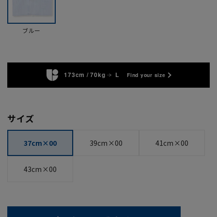
ブルー
173cm / 70kg
L
Find your size
サイズ
37cm×00
39cm×00
41cm×00
43cm×00