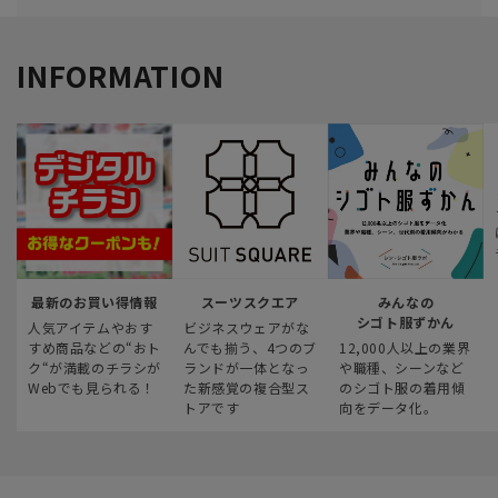
INFORMATION
最新のお買い得情報
スーツスクエア
みんなの
シゴト服ずかん
人気アイテムやおす
ビジネスウェアがな
すめ商品などの“おト
んでも揃う、4つのブ
12,000人以上の業界
ク“が満載のチラシが
ランドが一体となっ
や職種、シーンなど
Webでも見られる！
た新感覚の複合型ス
のシゴト服の着用傾
トアです
向をデータ化。