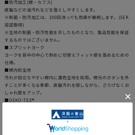
■防汚加工(襟・カフス)
皮脂などの油汚れなどを落としやすくします。
※制菌・防汚加工は、100回洗っても効果が継続します。(SEK
認証取得)
※生地の制菌・防汚性能を示したものとなり、製品性能を保証
するものではございません。
■スプリットヨーク
ヨークを背中の中心で斜めに切替えフィット感を高めるための
仕様。
■襟内別生地
汚れが目立ちやすい襟内に濃色生地を採用。襟元のボタンを外
すことが多くなる季節、皮脂汚れを隠しながら、さりげなくお
しゃれ度をアップ。
■OEKO-TEX®
繊維製品の国際的な安全基準であるエコテックス®に認証され
た、生地から付属まですべてが厳しい基準をクリアした素材を
使用。安全を安心して着用いただけます。