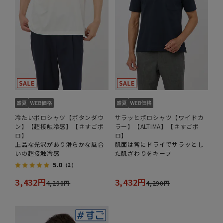
冷たいポロシャツ【ボタンダウ
サラッとポロシャツ【ワイドカ
ン】【超接触冷感】【＃すごポ
ラー】【ALTIMA】【＃すごポ
ロ】
ロ】
上品な光沢があり滑らかな風合
肌面は常にドライでサラッとし
いの超接触冷感
た肌ざわりをキープ
5.0
（2）
3,432円
3,432円
4,290円
4,290円