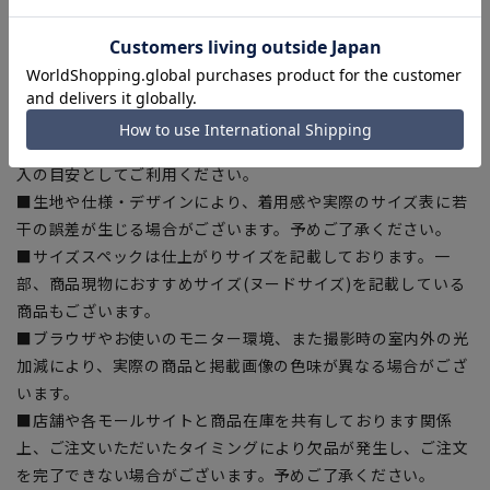
【シルエット】《やや細め(スッキリ)》 (当社比)
【商品に関するご注意】
■商品画像はサンプルのため、色味やサイズ等の仕様に変更が
ある場合がございますので、予めご了承ください。
■ゆとり感には個人差があります。サイズ表を確認の上、ご購
入の目安としてご利用ください。
■生地や仕様・デザインにより、着用感や実際のサイズ表に若
干の誤差が生じる場合がございます。予めご了承ください。
■サイズスペックは仕上がりサイズを記載しております。一
部、商品現物におすすめサイズ(ヌードサイズ)を記載している
商品もございます。
■ブラウザやお使いのモニター環境、また撮影時の室内外の光
加減により、実際の商品と掲載画像の色味が異なる場合がござ
います。
■店舗や各モールサイトと商品在庫を共有しております関係
上、ご注文いただいたタイミングにより欠品が発生し、ご注文
を完了できない場合がございます。予めご了承ください。