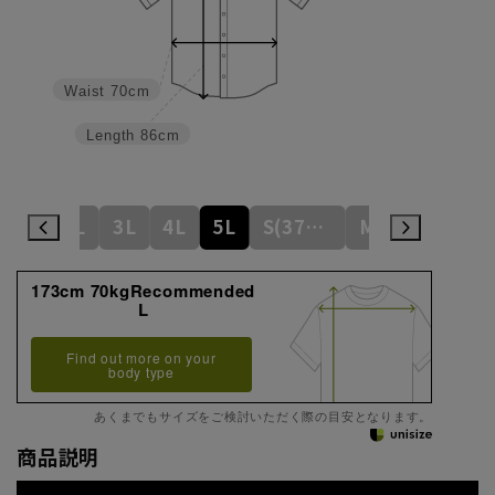
Waist
70cm
Length
86cm
L
LL
3L
4L
5L
S(37cm)
M(39cm)
173cm 70kgRecommended
L
Find out more on your
body type
あくまでもサイズをご検討いただく際の目安となります。
商品説明