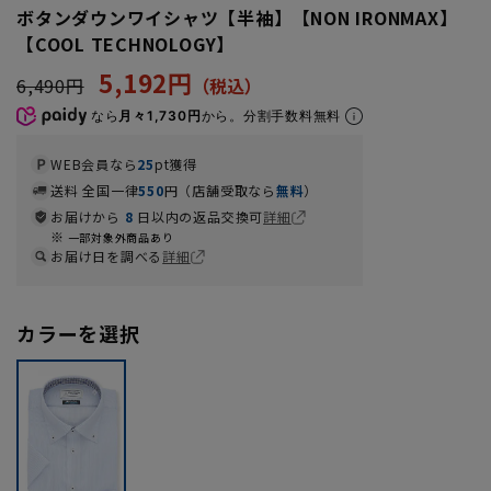
ボタンダウンワイシャツ【半袖】【NON IRONMAX】
【COOL TECHNOLOGY】
5,192円
6,490円
なら
月々1,730円
から。分割手数料無料
WEB会員なら
25
pt獲得
送料 全国一律
550
円（店舗受取なら
無料
）
お届けから
8
日以内の返品交換可
詳細
一部対象外商品あり
お届け日を調べる
詳細
カラーを選択