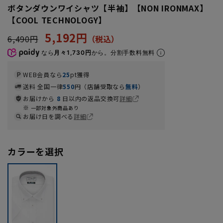
ボタンダウンワイシャツ【半袖】【NON IRONMAX】
【COOL TECHNOLOGY】
5,192円
6,490円
なら
月々1,730円
から。分割手数料無料
WEB会員なら
25
pt獲得
送料 全国一律
550
円（店舗受取なら
無料
）
お届けから
8
日以内の返品交換可
詳細
一部対象外商品あり
お届け日を調べる
詳細
カラーを選択