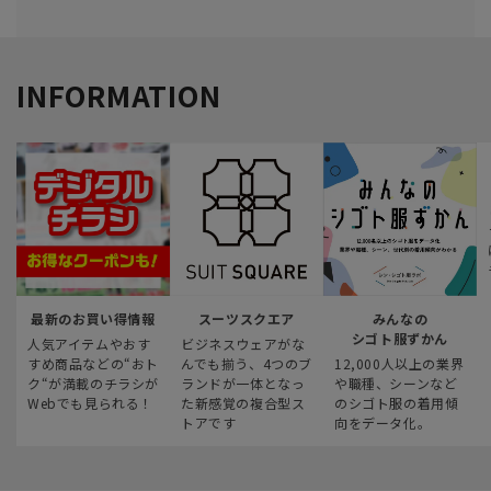
INFORMATION
最新のお買い得情報
スーツスクエア
みんなの
シゴト服ずかん
人気アイテムやおす
ビジネスウェアがな
すめ商品などの“おト
んでも揃う、4つのブ
12,000人以上の業界
ク“が満載のチラシが
ランドが一体となっ
や職種、シーンなど
Webでも見られる！
た新感覚の複合型ス
のシゴト服の着用傾
トアです
向をデータ化。