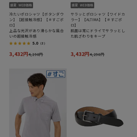
冷たいポロシャツ【ボタンダウ
サラッとポロシャツ【ワイドカ
ン】【超接触冷感】【＃すごポ
ラー】【ALTIMA】【＃すごポ
ロ】
ロ】
上品な光沢があり滑らかな風合
肌面は常にドライでサラッとし
いの超接触冷感
た肌ざわりをキープ
5.0
（2）
3,432円
3,432円
4,290円
4,290円