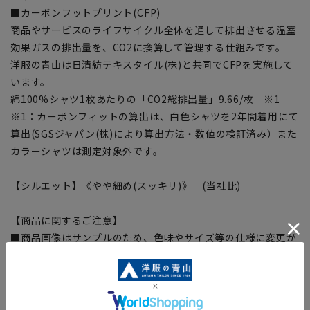
■カーボンフットプリント(CFP)
商品やサービスのライフサイクル全体を通して排出させる温室
効果ガスの排出量を、CO2に換算して管理する仕組みです。
洋服の青山は日清紡テキスタイル(株)と共同でCFPを実施して
います。
綿100%シャツ1枚あたりの「CO2総排出量」9.66/枚 ※1
※1：カーボンフィットの算出は、白色シャツを2年間着用にて
算出(SGSジャパン(株)により算出方法・数値の検証済み）また
カラーシャツは測定対象外です。
【シルエット】《やや細め(スッキリ)》 (当社比)
【商品に関するご注意】
■商品画像はサンプルのため、色味やサイズ等の仕様に変更が
ある場合がございますので、予めご了承ください。
■ゆとり感には個人差があります。サイズ表を確認の上、ご購
入の目安としてご利用ください。
■生地や仕様・デザインにより、着用感や実際のサイズ表に若