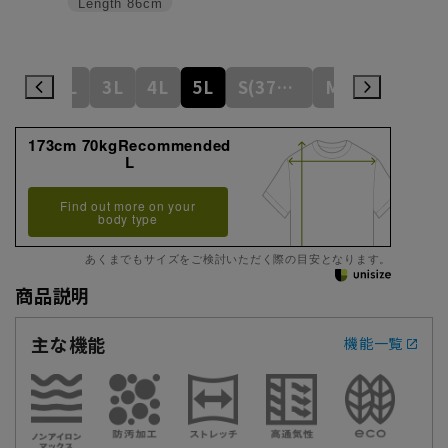
Length
86cm
L
LL
3L
4L
5L
S(37cm)
M(39cm)
173cm 70kgRecommended
L
Find out more on your
body type
あくまでもサイズをご検討いただく際の目安となります。
商品説明
主な機能
機能一覧