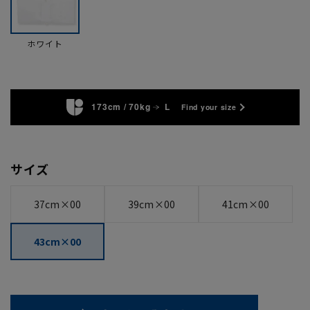
ホワイト
173cm / 70kg
L
Find your size
サイズ
37cm×00
39cm×00
41cm×00
43cm×00