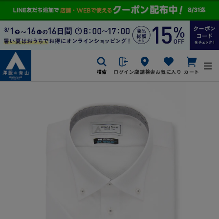
検索
ログイン
店舗検索
お気に入り
カート