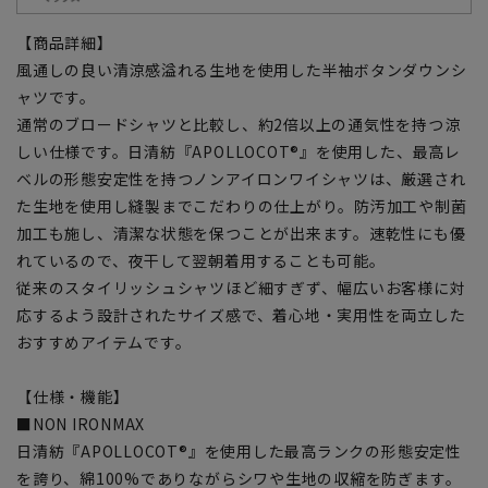
【商品詳細】
風通しの良い清涼感溢れる生地を使用した半袖ボタンダウンシ
ャツです。
通常のブロードシャツと比較し、約2倍以上の通気性を持つ涼
しい仕様です。日清紡『APOLLOCOT®』を使用した、最高レ
ベルの形態安定性を持つノンアイロンワイシャツは、厳選され
た生地を使用し縫製までこだわりの仕上がり。防汚加工や制菌
加工も施し、清潔な状態を保つことが出来ます。速乾性にも優
れているので、夜干して翌朝着用することも可能。
従来のスタイリッシュシャツほど細すぎず、幅広いお客様に対
応するよう設計されたサイズ感で、着心地・実用性を両立した
おすすめアイテムです。
【仕様・機能】
■NON IRONMAX
日清紡『APOLLOCOT®』を使用した最高ランクの形態安定性
を誇り、綿100%でありながらシワや生地の収縮を防ぎます。