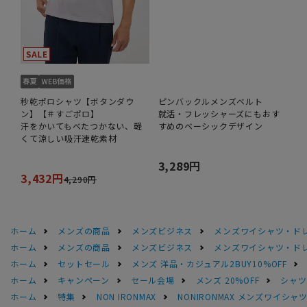
秒乾ポロシャツ【ボタンダウ
ピンバックルメンズベルト
ン】【＃すごポロ】
就活・フレッシャーズにもおす
汗をかいてもべたつかない、軽
すめのベーシックデザイン
くて涼しい吸汗速乾素材
3,289円
3,432円
4,290円
ホーム
メンズの商品
メンズビジネス
メンズワイシャツ・ド
ホーム
メンズの商品
メンズビジネス
メンズワイシャツ・ド
ホーム
セットセール
メンズ 洋品・カジュアル2BUY10%OFF
ホーム
キャンペーン
セール会場
メンズ 20%OFF
シャツS
ホーム
特集
NON IRONMAX
NONIRONMAX メンズワイシャ