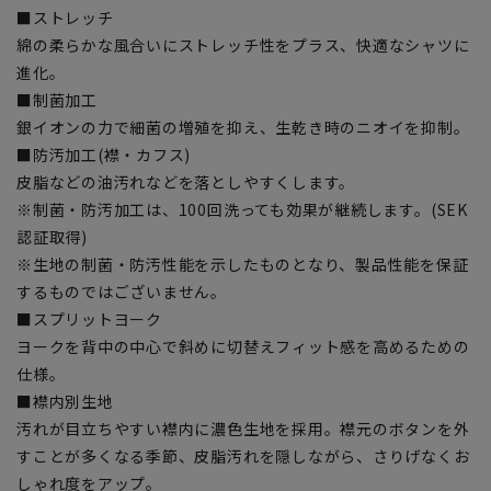
■ストレッチ
綿の柔らかな風合いにストレッチ性をプラス、快適なシャツに
進化。
■制菌加工
銀イオンの力で細菌の増殖を抑え、生乾き時のニオイを抑制。
■防汚加工(襟・カフス)
皮脂などの油汚れなどを落としやすくします。
※制菌・防汚加工は、100回洗っても効果が継続します。(SEK
認証取得)
※生地の制菌・防汚性能を示したものとなり、製品性能を保証
するものではございません。
■スプリットヨーク
ヨークを背中の中心で斜めに切替えフィット感を高めるための
仕様。
■襟内別生地
汚れが目立ちやすい襟内に濃色生地を採用。襟元のボタンを外
すことが多くなる季節、皮脂汚れを隠しながら、さりげなくお
しゃれ度をアップ。