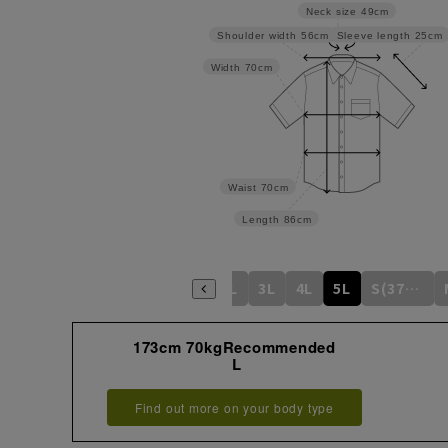
Neck size
49cm
Sleeve length
25cm
Shoulder width
56cm
Width
70cm
Waist
70cm
Length
86cm
S
M
L
LL
3L
4L
5L
S(37cm)
173cm 70kgRecommended
L
Find out more on your body type