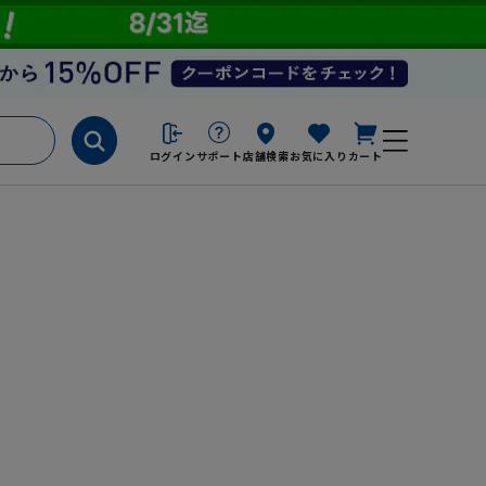
ログイン
サポート
店舗検索
お気に入り
カート