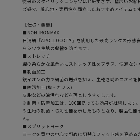
従来のスタイリッシュシャツほど細すぎず、幅広いお客
ズ感で、着心地・実用性を両立したおすすめアイテムで
【仕様・機能】
■NON IRONMAX
日清紡『APOLLOCOT®』を使用した最高ランクの形態
らシワや生地の収縮を防ぎます。
■ストレッチ
綿の柔らかな風合いにストレッチ性をプラス、快適なシ
■制菌加工
銀イオンの力で細菌の増殖を抑え、生乾き時のニオイを
■防汚加工(襟・カフス)
皮脂などの油汚れなどを落としやすくします。
※制菌・防汚加工は、100回洗っても効果が継続します。(
※生地の制菌・防汚性能を示したものとなり、製品性能
ん。
■スプリットヨーク
ヨークを背中の中心で斜めに切替えフィット感を高める