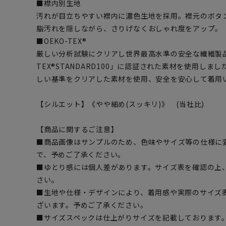
■襟内別生地
汚れが目立ちやすい襟内に濃色生地を採用。襟元のボタ
脂汚れを隠しながら、さりげなくおしゃれ度をアップ。
■OEKO-TEX®
厳しい分析試験にクリアし世界最高水準の安全な繊維製品
TEX®STANDARD100」に認証された素材を使用し
しい基準をクリアした素材を使用、安全を安心して着用
【シルエット】《やや細め(スッキリ)》 (当社比)
【商品に関するご注意】
■商品画像はサンプルのため、色味やサイズ等の仕様に
で、予めご了承ください。
■ゆとり感には個人差があります。サイズ表を確認の上
さい。
■生地や仕様・デザインにより、着用感や実際のサイズ
ざいます。予めご了承ください。
■サイズスペックは仕上がりサイズを記載しております