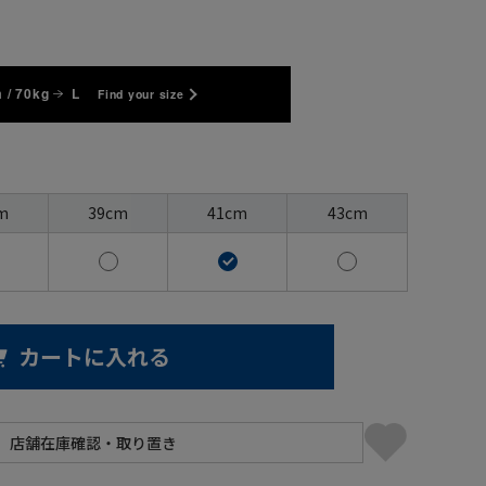
 / 70kg
L
Find your size
m
39cm
41cm
43cm
カートに入れる