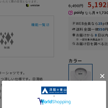
いただく際の目安となります。
5,19
6,490円
なら
月々1,73
WEB会員なら
25
pt
機能一覧
送料 全国一律
550
お届けから
8
日以内
一部対象外商品あり
お届け日を調べる
詳
カラー
ラーシャツです。
持つ涼しい仕様です。日清紡
定性を持つノンアイロンワイシャツ
り。防汚加工や制菌加工も施し、
るので、夜干して翌朝着用するこ