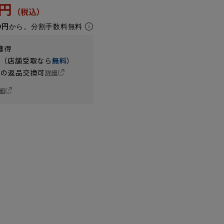
2円
0円
から。分割手数料無料
獲得
円（店舗受取なら
無料
）
の返品交換可
詳細
細