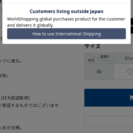
グレー
様に対応するよう設計されたサイ
す。
173cm
安定性を誇り、綿100%でありなが
サイズ
首周り
37c
裄丈
ャツに進化。
00
抑制。
SEK認証取得)
を保証するものではございませ
ための仕様。