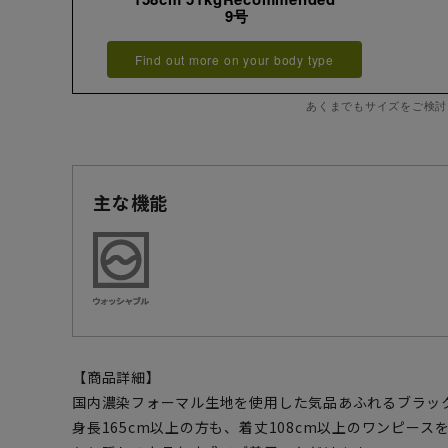
9号
Find out more on your body type
あくまでもサイズをご検討
主な機能
【商品詳細】
国内濃染フォーマル生地を使用した気品あふれるブラッ
身長165cm以上の方も、着丈108cm以上のワンピー