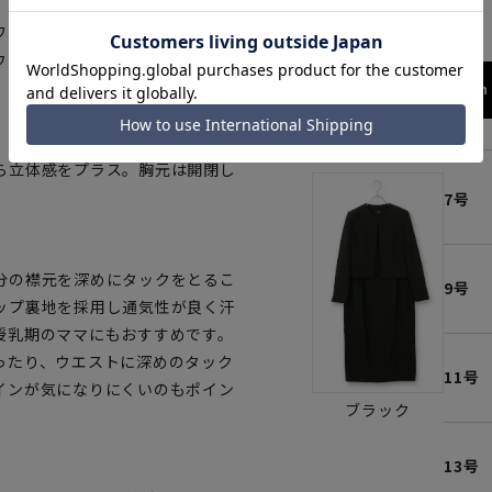
ワンピース。ナチュラルストレッ
ウォッシャブル仕様のため、いつ
158cm 
ら立体感をプラス。胸元は開閉し
7号
分の襟元を深めにタックをとるこ
9号
ップ裏地を採用し通気性が良く汗
授乳期のママにもおすすめです。
ったり、ウエストに深めのタック
11号
インが気になりにくいのもポイン
ブラック
13号