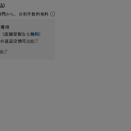
1円
から。分割手数料無料
t獲得
円（店舗受取なら
無料
）
の返品交換可
詳細
細