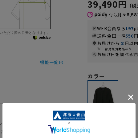
39,490円
なら
月々6,58
WEB会員なら
197
p
いただく際の目安となります。
送料 全国一律
550
お届けから
8
日以内
一部対象外商品あり
お届け日を調べる
詳
機能一覧
カラー
クフォーマルアンサンブルです。
スをお選びいただくことで、膝がしっ
ブラック