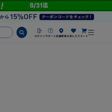
ログイン
サポート
店舗検索
お気に入り
カート