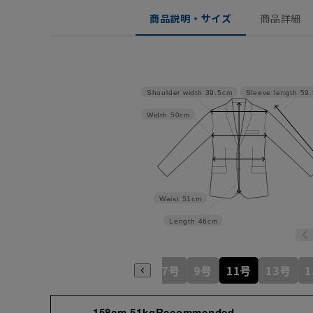
商品説明・サイズ
商品詳細
Shoulder width
39.5cm
Sleeve length
59
Width
50cm
Waist
51cm
Length
46cm
7号
9号
11号
13号
158cm 51kgRecommended