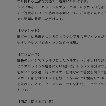
かり隠れる上品な丈感でご着用いただけます。
シンプルなノーカラージャケットとゆったりボレロ付き
チで適度なハリコシ感のある素材です。ご自宅で洗える
でも清潔に着用いただけます。
【ジャケット】
胸ダーツに角度をつけることでシンプルなデザインなが
やすいやや大きめのホック留めを採用。
【ワンピース】
縦長のラインでスッキリとしたシルエット。ボレロの部
とで体のラインが響きにくい設計に。トップス部分はサ
をかいても快適、前ファスナー仕様なので着脱も簡単で
スカート部分はウエストを絞ってないのでお腹周りがゆ
を入れることでコクーンシルエットを形成し、ヒップラ
トです。
【商品に関するご注意】