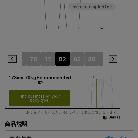
Inseam length
91cm
73
76
79
82
85
88
91
173cm 70kgRecommended
82
Find out more on your
body type
あくまでもサイズをご検討いただく際の目安となります。
商品説明