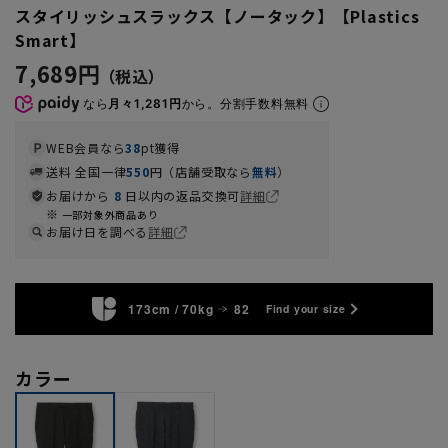
スタイリッシュスラックス【ノータック】【Plastics
Smart】
7,689円
なら
月々1,281円
から。分割手数料無料
WEB会員なら
38
pt獲得
送料 全国一律
550
円（店舗受取なら
無料
）
お届けから
8
日以内の返品交換可
詳細
一部対象外商品あり
お届け日を調べる
詳細
173cm / 70kg
82
Find your size
カラー