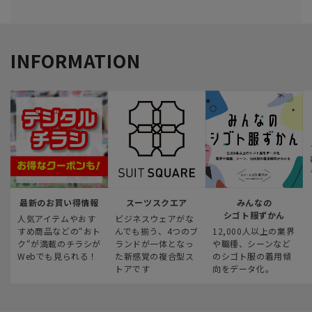
INFORMATION
最新のお買い得情報
スーツスクエア
みんなの
シゴト服ずかん
人気アイテムやおす
ビジネスウェアがな
すめ商品などの“おト
んでも揃う、4つのブ
12,000人以上の業界
ク“が満載のチラシが
ランドが一体となっ
や職種、シーンなど
Webでも見られる！
た新感覚の複合型ス
のシゴト服の着用傾
トアです
向をデータ化。