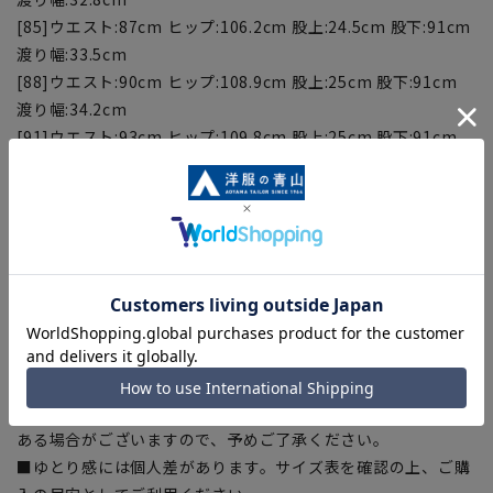
[85]ウエスト:87cm ヒップ:106.2cm 股上:24.5cm 股下:91cm
渡り幅:33.5cm
[88]ウエスト:90cm ヒップ:108.9cm 股上:25cm 股下:91cm
渡り幅:34.2cm
[91]ウエスト:93cm ヒップ:109.8cm 股上:25cm 股下:91cm
渡り幅:34.3cm
■こちらの商品はご購入時またはご購入後の裾上げが必要な商
品となります。裾上げテープは当サイトでご購入いただけま
す。
裾上げテープ:
SUSOTAPE010
※こちらの商品は在庫切れの場合がございます。
【商品に関するご注意】
■商品画像はサンプルのため、色味やサイズ等の仕様に変更が
ある場合がございますので、予めご了承ください。
■ゆとり感には個人差があります。サイズ表を確認の上、ご購