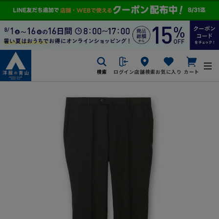
検索
ログイン
店舗検索
お気に入り
カート