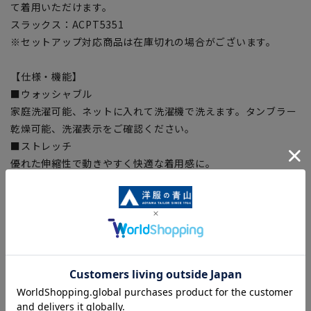
て着用いただけます。
スラックス：ACPT5351
※セットアップ対応商品は在庫切れの場合がございます。
【仕様・機能】
■ウォッシャブル
家庭洗濯可能、ネットに入れて洗濯機で洗えます。タンブラー
乾燥可能、洗濯表示をご確認ください。
■ストレッチ
優れた伸縮性で動きやすく快適な着用感に。
■防シワ
ポリエステルの素材特性でシワになりにくい。
■Plastics Smart
この商品はリサイクル原料を使用し、プラスチック・スマート
に賛同しています。本製品の表素材には、再生ポリエステル
25％を使用した生地を使用しています。
【シルエット】《細め(スリム)》 (当社比)