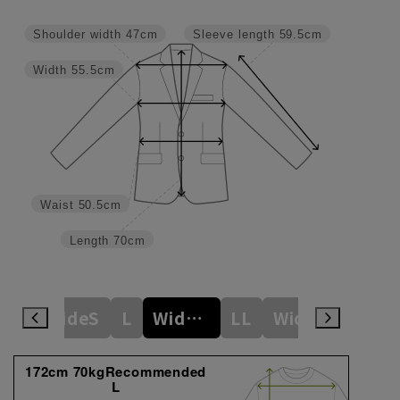
Shoulder width
47cm
Sleeve length
59.5cm
Width
55.5cm
Waist
50.5cm
Length
70cm
M
WideS
L
WideM
LL
WideL
WideLL
172cm 70kgRecommended
L