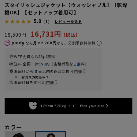
スタイリッシュジャケット【ウォッシャブル】【乾燥
機OK】【セットアップ着用可】
5.0
（1）
レビューを見る
16,731円
18,590円
なら
月々2,788円
から。分割手数料無料
WEB会員なら
83
pt獲得
送料 全国一律
550
円（店舗受取なら
無料
）
お届けから
8
日以内の返品交換可
詳細
一部対象外商品あり
お届け日を調べる
詳細
172cm / 70kg
L
Find your size
カラー