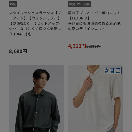
スタイリッシュスラックス【ノ
鹿の子プルオーバー半袖ニット
ータック】【ウォッシャブル】
【TEXBRID】
【乾燥機OK】【セットアップ着
暑い日にも清涼感のある着心地
用可】
シワになりにくく様々な通勤ス
の良いデザインニット
タイルに対応
4,312円
5,390円
8,690円