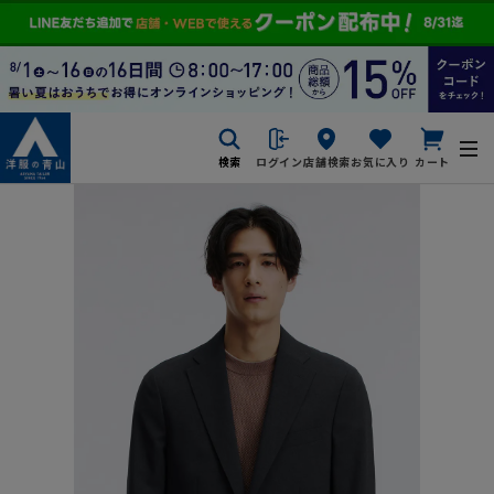
検索
ログイン
店舗検索
お気に入り
カート