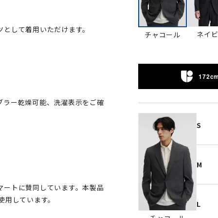
ツとして着用いただけます。
ネイ
チャコール
。
172cm
ブラー乾燥可能、洗濯表示をご確
S
M
マートに賛同しています。本製品
使用しています。
L