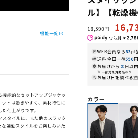
ル】【乾燥機
16,
18,590円
機能一覧
なら
月々2,78
WEB会員なら
83
pt
送料 全国一律
550
お届けから
8
日以内
一部対象外商品あり
お届け日を調べる
詳
る機能的なセットアップジャケッ
カラー
ケットは動きやすく、素材特性に
した仕上がりです。
ツスタイルに、また他のスラック
々な通勤スタイルをお楽しみいた