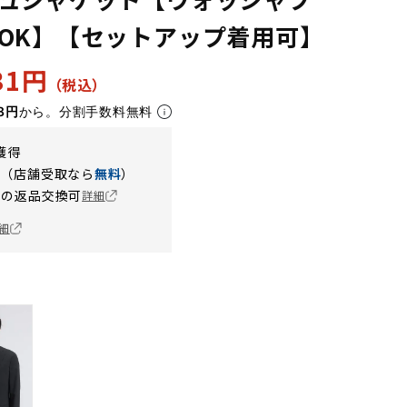
OK】【セットアップ着用可】
731円
8円
から。分割手数料無料
獲得
円（店舗受取なら
無料
）
の返品交換可
詳細
細