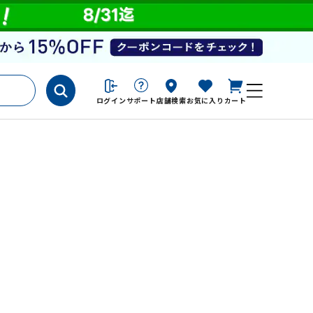
ログイン
サポート
店舗検索
お気に入り
カート