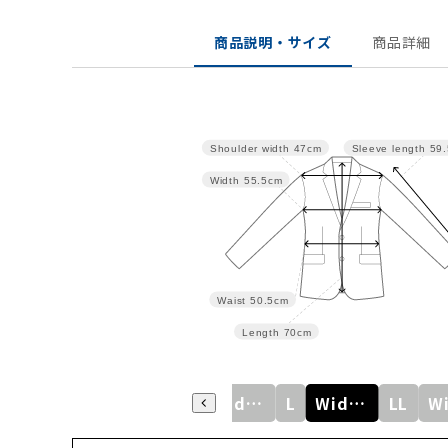
商品説明・サイズ
商品詳細
Shoulder width
47cm
Sleeve length
59
Width
55.5cm
Waist
50.5cm
Length
70cm
S
M
WideS
L
WideM
LL