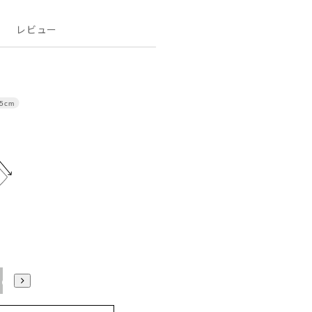
レビュー
.5cm
WideL
WideLL
Wide3L