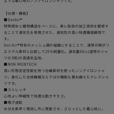
ような着心地のノンアイロンシャツです。
【仕様・機能】
■DotAir®
特殊原糸と織物構造をベースに、東レ独自の加工技術を駆使す
ることで通気孔を発現させた、通気性の高い快適機能織物で
す。
Dot Air®特有のメッシュ調の組織にすることで、通常の綿ポリ
エステル素材と比較して25％軽量化。通気量60㏄(通常のシャ
ツの3倍)の高通気生地。
■NON IRONTECH
高い形態安定性能を持つ合繊素材を使ったノンアイロンシャ
ツ。進化した合成繊維ならではの機能も兼ね備えたドレスシャ
ツです。
■ストレッチ
心地よい伸縮性で快適な動きやすさ。
■吸汗速乾
水分を素早く吸収し外に発散させ、さらっとした着心地に。