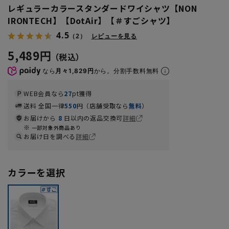
レギュラーカラースタンダードワイシャツ【NON
IRONTECH】【DotAir】【＃すごシャツ】
4.5
（2）
レビューを見る
5,489円
なら
月々1,829円
から。分割手数料無料
WEB会員なら
27
pt獲得
送料 全国一律
550
円（店舗受取なら
無料
）
お届けから
8
日以内の返品交換可
詳細
一部対象外商品あり
お届け日を調べる
詳細
カラーを選択