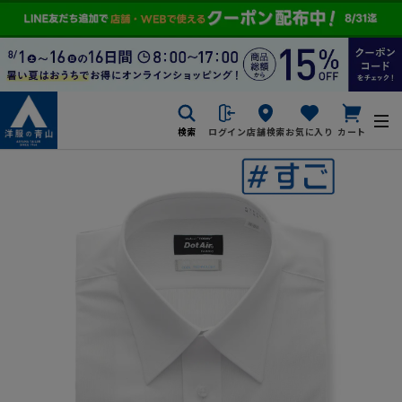
検索
ログイン
店舗検索
お気に入り
カート