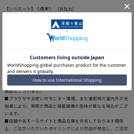
【シルエット】《標準》 (当社比)
【商品に関するご注意】
■商品画像はサンプルのため、色味やサイズ等の仕様に変更が
ある場合がございますので、予めご了承ください。
■ゆとり感には個人差があります。サイズ表を確認の上、ご購
入の目安としてご利用ください。
■生地や仕様・デザインにより、着用感や実際のサイズ表に若
干の誤差が生じる場合がございます。予めご了承ください。
■サイズスペックは仕上がりサイズを記載しております。一
部、商品現物におすすめサイズ(ヌードサイズ)を記載している
商品もございます。
■ブラウザやお使いのモニター環境、また撮影時の室内外の光
加減により、実際の商品と掲載画像の色味が異なる場合がござ
います。
■店舗や各モールサイトと商品在庫を共有しております関係
上、ご注文いただいたタイミングにより欠品が発生し、ご注文