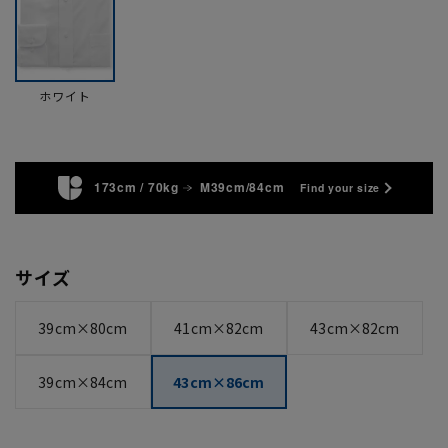
ホワイト
173cm / 70kg
M39cm/84cm
Find your size
サイズ
39cm×80cm
41cm×82cm
43cm×82cm
39cm×84cm
43cm×86cm