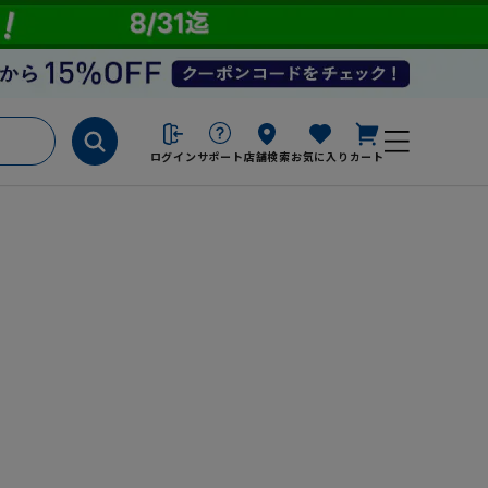
ログイン
サポート
店舗検索
お気に入り
カート