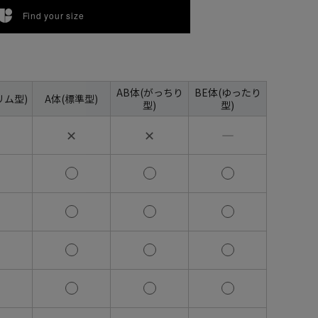
Find your size
AB体(がっちり
BE体(ゆったり
リム型)
A体(標準型)
型)
型)
✕
✕
―