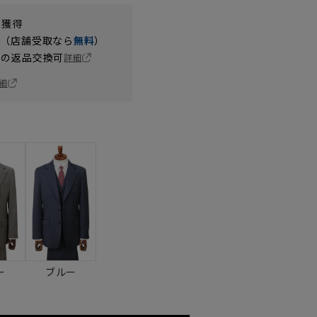
t獲得
円（店舗受取なら
無料
）
の返品交換可
詳細
細
ー
ブルー