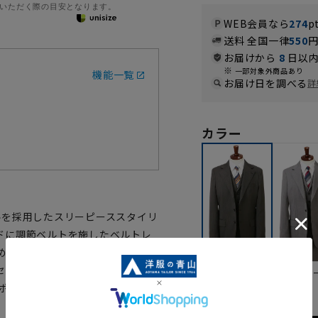
いただく際の目安となります。
WEB会員なら
274
p
送料 全国一律
550
お届けから
8
日以内
一部対象外商品あり
機能一覧
お届け日を調べる
詳
カラー
ルを採用したスリーピーススタイリ
ドに調節ベルトを施したベルトレ
めにとったストレートパンツを採
セレモニー使いにもおすすめの1着
グレ
ブラウン
ポリエステル/レーヨン/ポリウレ