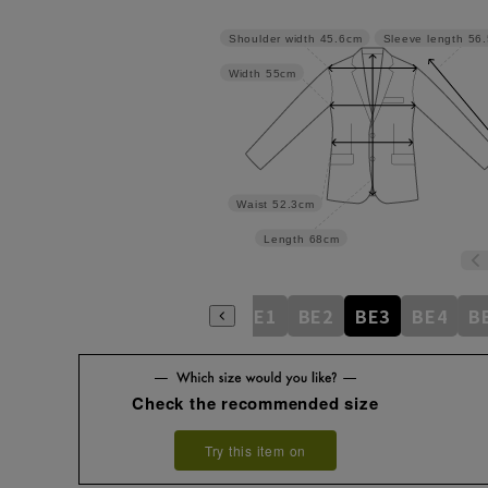
Shoulder width
45.6cm
Sleeve length
56
Width
55cm
Waist
52.3cm
Length
68cm
AB6
AB7
AB8
AB9
BE1
BE2
BE3
BE4
B
Check the recommended size
Try this item on