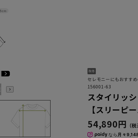
.5cm
セレモニーにもおすすめ
156001-63
E5
BE6
BE7
BE8
BE9
BE10
YA1
YA2
YA4
スタイリッシ
【スリーピー
54,890円
なら
月々9,14