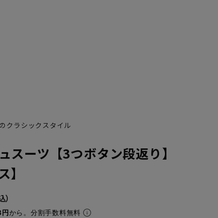
のクラシックスタイル
YA5
YA6
YA7
AB10
YA8
YA9
YA10
A1
A1
ュスーツ【3つボタン段返り】
ス】
8円
から。分割手数料無料