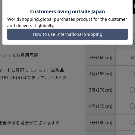
サイズ
体型
YA体(ス
号数（身長）
トレスでも着用可能
✕
3号(160cm)
マートに賛同しています。当製品
4号(165cm)
OBLUE(R)はマテリアルリサイク
5号(170cm)
6号(175cm)
7号(180cm)
変更がある場合がございますの