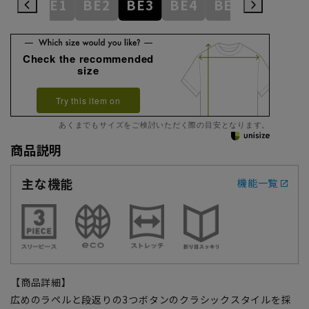
AB9
BE1
BE2
BE3
BE4
BE5
BE6
Check the recommended
size
Try this item on
あくまでもサイズをご検討いただく際の目安となります。
商品説明
主な機能
機能一覧
【商品詳細】
広めのラペルと段返りの3つボタンのクラシックスタイルを採