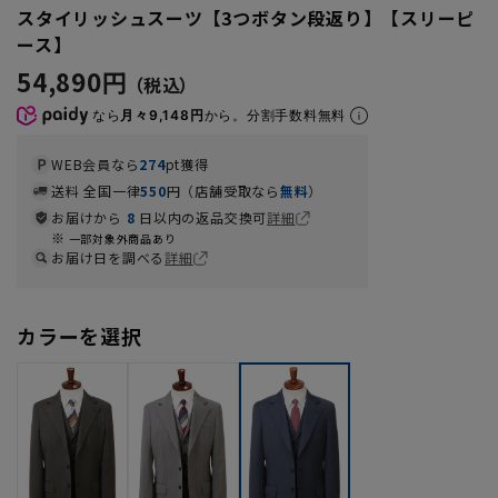
スタイリッシュスーツ【3つボタン段返り】【スリーピ
ース】
54,890円
なら
月々9,148円
から。分割手数料無料
WEB会員なら
274
pt獲得
送料 全国一律
550
円（店舗受取なら
無料
）
お届けから
8
日以内の返品交換可
詳細
一部対象外商品あり
お届け日を調べる
詳細
カラーを選択