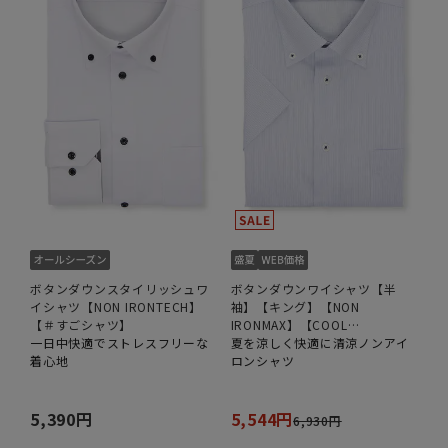
ボタンダウンスタイリッシュワ
ボタンダウンワイシャツ【半
イシャツ【NON IRONTECH】
袖】【キング】【NON
【＃すごシャツ】
IRONMAX】【COOL
一日中快適でストレスフリーな
TECHNOLOGY】
夏を涼しく快適に清涼ノンアイ
着心地
ロンシャツ
5,390円
5,544円
6,930円