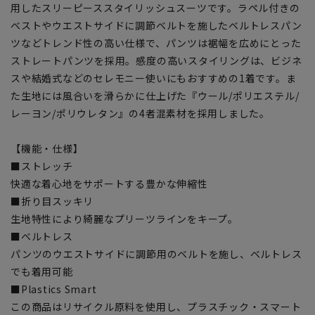
用したスリーピーススタイリッシュスーツです。ラペル付きの
ベストやウエストサイドに調節ベルトを施したベルトレスパン
ツなどトレンド性の高い仕様で、パンツは裾幅を広めにとった
ストレートパンツを採用。感度の高いスタイリングは、ビジネ
スや結婚式などのセレモニー使いにもおすすめの1着です。ま
た生地には風合いを滑らかに仕上げた『ウール/ポリエステル/
レーヨン/ポリウレタン』の4者混素材を採用しました。
【機能・仕様】
■ストレッチ
快適な着心地をサポートする豊かな伸縮性
■折り目スッキリ
生地特性により綺麗なプリーツラインをキープ。
■ベルトレス
パンツのウエストサイドに調節用のベルトを施し、ベルトレス
でも着用可能
■Plastics Smart
この商品はリサイクル原料を使用し、プラスチック・スマート