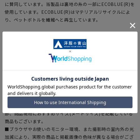
に賛同しています。当製品は裏地の糸の一部にECOBLUE(R)を
使用しています。ECOBLUE(R)はマテリアルリサイクルによ
り、ペットボトルを繊維へと再生しています。
【シルエット】《やや細身(スッキリ)》(当社比)
【商品に関するご注意】
■商品画像はサンプルのため、色味やサイズ等の仕様に変更が
ある場合がございますので、予めご了承ください。
■ゆとり感には個人差があります。サイズ表を確認の上、ご購
入の目安としてご利用ください。
■生地や仕様・デザインにより、着用感や実際のサイズ表に若
干の誤差が生じる場合がございます。予めご了承ください。
■サイズスペックは仕上がりサイズを記載しております。一
部、商品現物におすすめサイズ(ヌードサイズ)を記載している
商品もございます。
■ブラウザやお使いのモニター環境、また撮影時の室内外の光
加減により、実際の商品と掲載画像の色味が異なる場合がござ