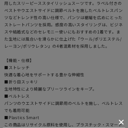
用したスリーピーススタイリッシュスーツです。ラペル付きの
ベストやウエストサイドに調節ベルトを施したベルトレスパン
ツなどトレンド性の高い仕様で、パンツは裾幅を広めにとった
ストレートパンツを採用。感度の高いスタイリングは、ビジネ
スや結婚式などのセレモニー使いにもおすすめの1着です。ま
た生地には風合いを滑らかに仕上げた『ウール/ポリエステル/
レーヨン/ポリウレタン』の4者混素材を採用しました。
【機能・仕様】
■ストレッチ
快適な着心地をサポートする豊かな伸縮性
■折り目スッキリ
生地特性により綺麗なプリーツラインをキープ。
■ベルトレス
パンツのウエストサイドに調節用のベルトを施し、ベルトレス
でも着用可能
■Plastics Smart
この商品はリサイクル原料を使用し、プラスチック・スマート