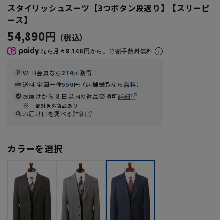
スタイリッシュスーツ【3つボタン段返り】【スリーピ
ース】
54,890円
なら
月々9,148円
から。分割手数料無料
WEB会員なら
274
pt獲得
送料 全国一律
550
円（店舗受取なら
無料
）
お届けから
8
日以内の返品交換可
詳細
一部対象外商品あり
お届け日を調べる
詳細
カラーを選択