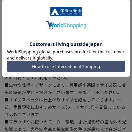
に賛同しています。当製品は裏地の糸の一部にECOBLUE(R)を
使用しています。ECOBLUE(R)はマテリアルリサイクルによ
り、ペットボトルを繊維へと再生しています。
【シルエット】《やや細身(スッキリ)》(当社比)
【商品に関するご注意】
■商品画像はサンプルのため、色味やサイズ等の仕様に変更が
ある場合がございますので、予めご了承ください。
■ゆとり感には個人差があります。サイズ表を確認の上、ご購
入の目安としてご利用ください。
■生地や仕様・デザインにより、着用感や実際のサイズ表に若
干の誤差が生じる場合がございます。予めご了承ください。
■サイズスペックは仕上がりサイズを記載しております。一
部、商品現物におすすめサイズ(ヌードサイズ)を記載している
商品もございます。
■ブラウザやお使いのモニター環境、また撮影時の室内外の光
加減により、実際の商品と掲載画像の色味が異なる場合がござ