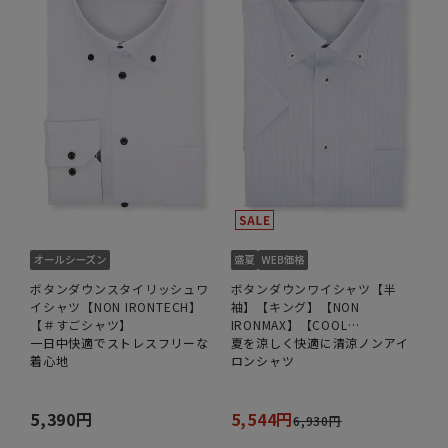
ボタンダウンスタイリッシュワ
ボタンダウンワイシャツ【半
イシャツ【NON IRONTECH】
袖】【キング】【NON
【＃すごシャツ】
IRONMAX】【COOL
一日中快適でストレスフリーな
TECHNOLOGY】
夏を涼しく快適に清涼ノンアイ
着心地
ロンシャツ
5,390円
5,544円
6,930円