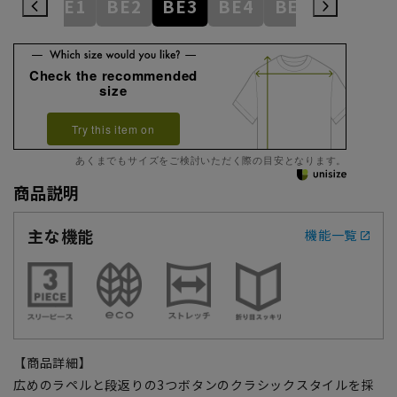
AB9
BE1
BE2
BE3
BE4
BE5
BE6
Check the recommended
size
Try this item on
あくまでもサイズをご検討いただく際の目安となります。
商品説明
主な機能
機能一覧
【商品詳細】
広めのラペルと段返りの3つボタンのクラシックスタイルを採