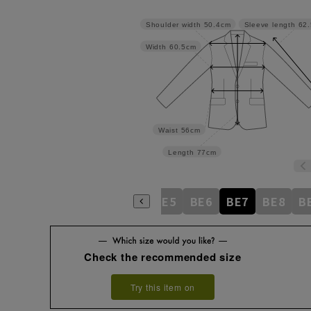
Shoulder width
50.4cm
Sleeve length
62
Width
60.5cm
Waist
56cm
Length
77cm
BE1
BE2
BE3
BE4
BE5
BE6
BE7
BE8
B
Check the recommended size
Try this item on