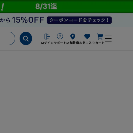
ログイン
サポート
店舗検索
お気に入り
カート