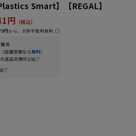
astics Smart】【REGAL】
241円
73円
から。分割手数料無料
t獲得
円（店舗受取なら
無料
）
の返品交換可
詳細
細