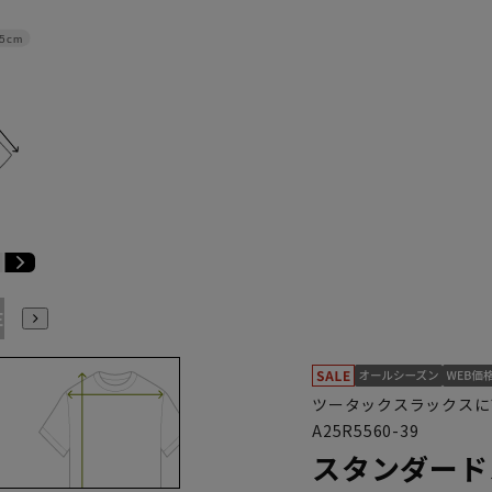
.5cm
E9
BE10
E3
E4
E5
E6
E7
E8
E9
E10
K
ツータックスラックスに
A25R5560-39
スタンダード