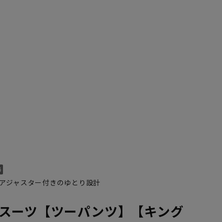
4
K5
K6
K7
K8
K9
K10
AB10
A1
A10
A
アジャスター付きのゆとり設計
スーツ【ツーパンツ】【キング