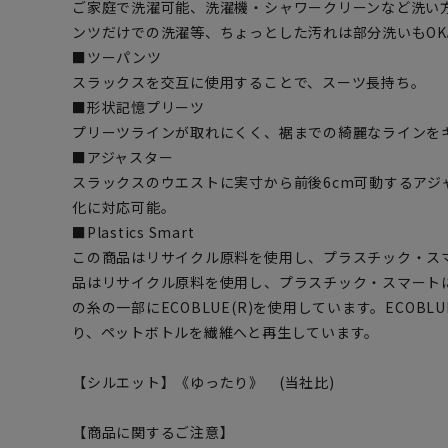
ご家庭で洗濯可能、洗濯機・シャワークリーンなど洗い
ンツだけでの洗濯等、ちょっとした汚れは部分洗いもOK
■ツーパンツ
スラックスを交互に使用することで、スーツ長持ち。
■形状記憶プリーツ
プリーツラインが取れにくく、裾までの綺麗なラインを
■アジャスター
スラックスのウエストに実寸から前後6cm可動するアジ
化に対応可能。
■Plastics Smart
この商品はリサイクル原料を使用し、プラスチック・ス
品はリサイクル原料を使用し、プラスチック・スマート
の糸の一部にECOBLUE(R)を使用しています。ECOBL
り、ペットボトルを繊維へと再生しています。
【シルエット】《ゆったり》 (当社比)
【商品に関するご注意】