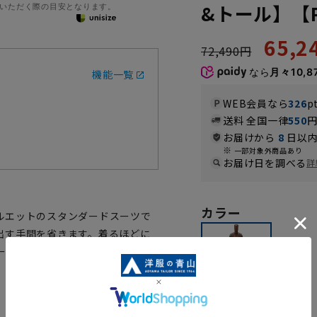
&トール】【Pl
いただく際の目安となります。
65,
72,490円
なら
月々10,8
機能一覧
WEB会員なら
326
p
送料 全国一律
550
お届けから
8
日以内
一部対象外商品あり
お届け日を調べる
詳
カラー
ルエットのスタンダードスーツで
出す手間を省きます。着るほどに
ーツです。