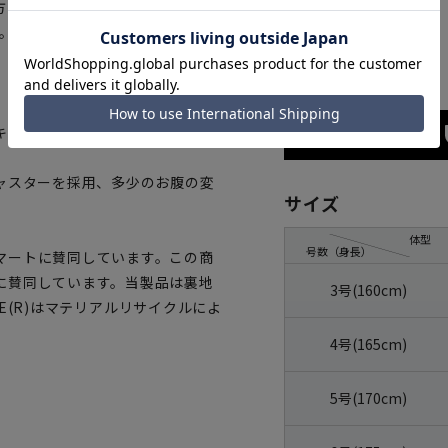
方も選べます。ジャケットのみパ
。
グレー
キープ。
ャスターを採用、多少のお腹の変
サイズ
体型
号数（身長）
マートに賛同しています。この商
に賛同しています。当製品は裏地
3号(160cm)
UE(R)はマテリアルリサイクルによ
4号(165cm)
5号(170cm)