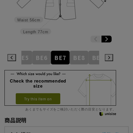
Waist
56cm
Length
77cm
BE4
BE5
BE6
BE7
BE8
BE9
BE10
Check the recommended
size
Try this item on
あくまでもサイズをご検討いただく際の目安となります。
商品説明