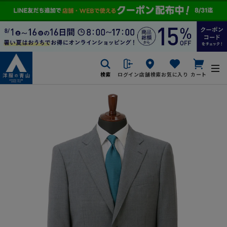
検索
ログイン
店舗検索
お気に入り
カート