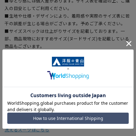
■ゆとり感には個人差があります。サイズ表を確認の上、ご購
入の目安としてご利用ください。
■生地や仕様・デザインにより、着用感や実際のサイズ表に若
干の誤差が生じる場合がございます。予めご了承ください。
■サイズスペックは仕上がりサイズを記載しております。一
部、商品現物におすすめサイズ(ヌードサイズ)を記載している
商品もございます。
■ブラウザやお使いのモニター環境、また撮影時の室内外の光
加減により、実際の商品と掲載画像の色味が異なる場合がござ
います。
■店舗や各モールサイトと商品在庫を共有しております関係
上、ご注文いただいたタイミングにより欠品が発生し、ご注文
を完了できない場合がございます。予めご了承ください。
■お急ぎ発送のご注文につきましても、ご注文のタイミングに
よってはお急ぎ発送サービスを選択できない場合がございま
す。
洗えるスーツはこちら