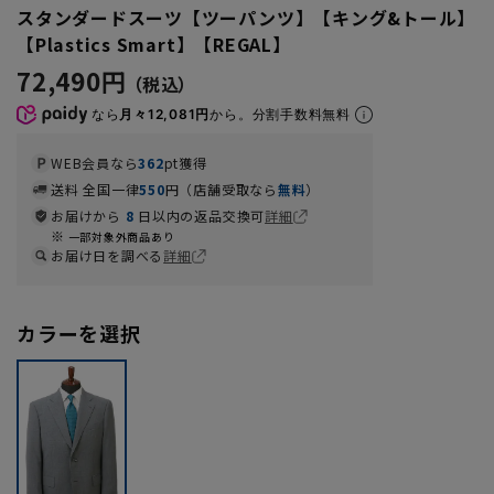
スタンダードスーツ【ツーパンツ】【キング&トール】
【Plastics Smart】【REGAL】
72,490円
なら
月々12,081円
から。分割手数料無料
WEB会員なら
362
pt獲得
送料 全国一律
550
円（店舗受取なら
無料
）
お届けから
8
日以内の返品交換可
詳細
一部対象外商品あり
お届け日を調べる
詳細
カラーを選択