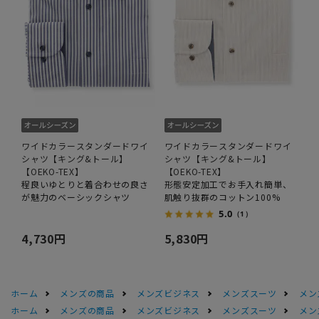
ワイドカラースタンダードワイ
ワイドカラースタンダードワイ
シャツ【キング&トール】
シャツ【キング&トール】
【OEKO-TEX】
【OEKO-TEX】
程良いゆとりと着合わせの良さ
形態安定加工でお手入れ簡単、
が魅力のベーシックシャツ
肌触り抜群のコットン100%
5.0
（1）
4,730円
5,830円
ホーム
メンズの商品
メンズビジネス
メンズスーツ
メン
ホーム
メンズの商品
メンズビジネス
メンズスーツ
メン