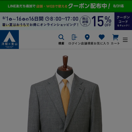
検索
ログイン
店舗検索
お気に入り
カート