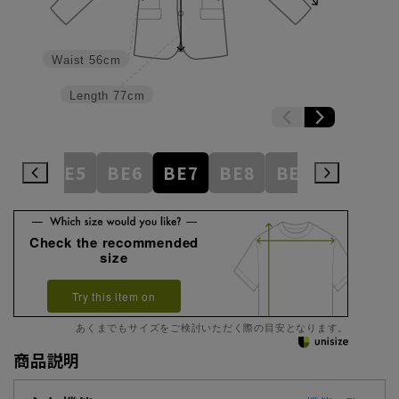
Waist
56cm
Length
77cm
BE4
BE5
BE6
BE7
BE8
BE9
BE10
Check the recommended
size
Try this item on
あくまでもサイズをご検討いただく際の目安となります。
商品説明