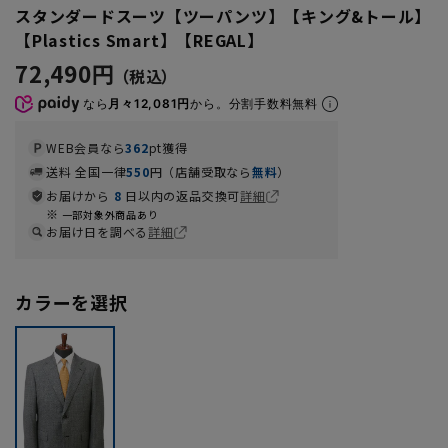
スタンダードスーツ【ツーパンツ】【キング&トール】
【Plastics Smart】【REGAL】
72,490円
なら
月々12,081円
から。分割手数料無料
WEB会員なら
362
pt獲得
送料 全国一律
550
円（店舗受取なら
無料
）
お届けから
8
日以内の返品交換可
詳細
一部対象外商品あり
お届け日を調べる
詳細
カラーを選択