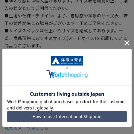
■ゆとり感には個人差があります。サイズ表を確認の上、ご購
入の目安としてご利用ください。
■生地や仕様・デザインにより、着用感や実際のサイズ表に若
干の誤差が生じる場合がございます。予めご了承ください。
■サイズスペックは仕上がりサイズを記載しております。一
部、商品現物におすすめサイズ(ヌードサイズ)を記載している
商品もございます。
■ブラウザやお使いのモニター環境、また撮影時の室内外の光
加減により、実際の商品と掲載画像の色味が異なる場合がござ
います。
■店舗や各モールサイトと商品在庫を共有しております関係
上、ご注文いただいたタイミングにより欠品が発生し、ご注文
を完了できない場合がございます。予めご了承ください。
■お急ぎ発送のご注文につきましても、ご注文のタイミングに
よってはお急ぎ発送サービスを選択できない場合がございま
す。
洗えるスーツはこちら