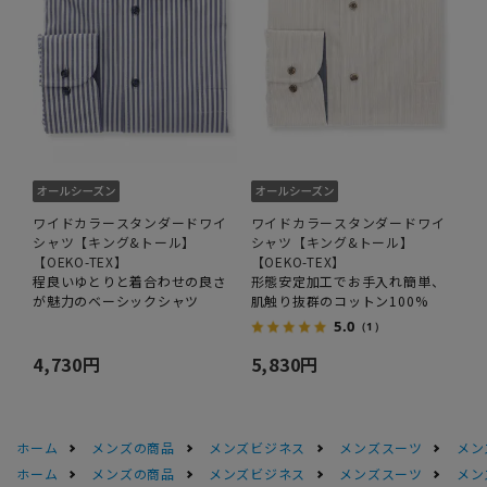
ワイドカラースタンダードワイ
ワイドカラースタンダードワイ
シャツ【キング&トール】
シャツ【キング&トール】
【OEKO-TEX】
【OEKO-TEX】
程良いゆとりと着合わせの良さ
形態安定加工でお手入れ簡単、
が魅力のベーシックシャツ
肌触り抜群のコットン100%
5.0
（1）
4,730円
5,830円
ホーム
メンズの商品
メンズビジネス
メンズスーツ
メン
ホーム
メンズの商品
メンズビジネス
メンズスーツ
メン