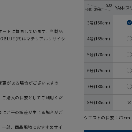
体型
YA体(ス
号数（身長）
3号(160cm)
マートに賛同しています。当製品
4号(165cm)
OBLUE(R)はマテリアルリサイク
5号(170cm)
6号(175cm)
変更がある場合がございますの
7号(180cm)
、ご購入の目安としてご利用くだ
✕
8号(185cm)
表に若干の誤差が生じる場合がご
ウエストの目安：
72
cm
。一部、商品現物におすすめサイ