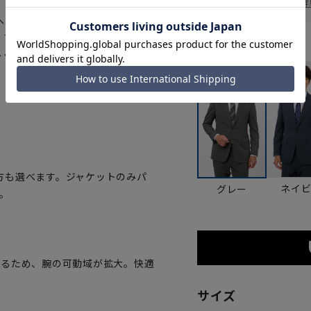
お届け日を調べる
詳
の着圧が1/5、腕の上げ下げが楽
EN』ブランドのスタイリッシュスー
カラー
レッチ生地を採用、伸長率も高
方も選べます。ジャケットのみパ
ネイ
グレー
。
いるため、腕の可動域が拡大。快適
サイズ