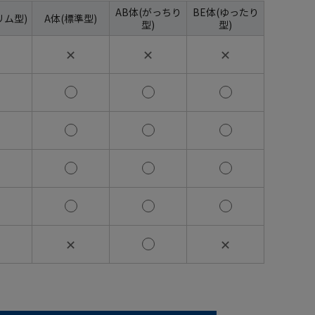
AB体(がっちり
BE体(ゆったり
リム型)
A体(標準型)
型)
型)
✕
✕
✕
✕
✕