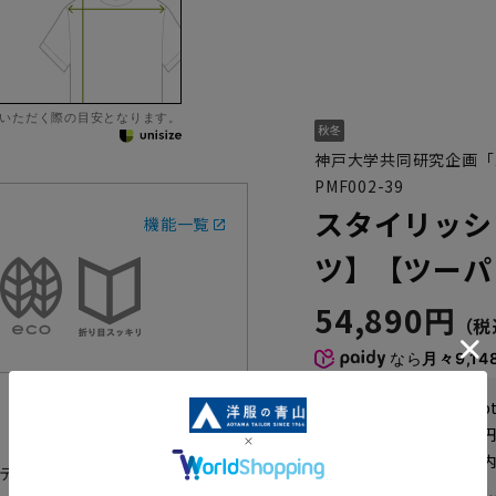
いただく際の目安となります。
神戸大学共同研究企画「
PMF002-39
スタイリッシ
機能一覧
ツ】【ツーパンツ
54,890円
なら
月々9,14
WEB会員なら
274
p
送料 全国一律
550
お届けから
8
日以内
をテーマに着心地の良い楽なスーツ
一部対象外商品あり