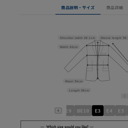
商品説明・サイズ
商品詳細
Shoulder width
49.1cm
Sleeve length
56
Width
60cm
Waist
54cm
Length
69cm
BE5
BE6
BE7
BE8
BE9
BE10
E3
E4
E5