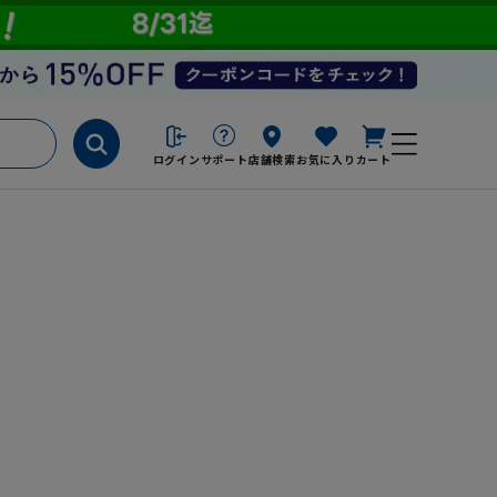
ログイン
サポート
店舗検索
お気に入り
カート