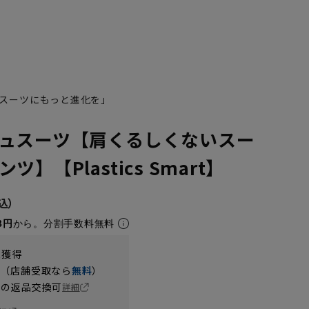
スーツにもっと進化を」
ュスーツ【肩くるしくないスー
】【Plastics Smart】
8円
から。分割手数料無料
t獲得
円（店舗受取なら
無料
）
の返品交換可
詳細