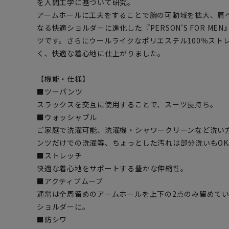
を人間工学に基づいて研究。
アームホールに工夫をすることで腕の可動域を拡大、肩へ
なる快適ショルダーに進化した『PERSON'S FOR M
ツです。さらにウールライクなポリエステル100％スト
く、快適な着心地に仕上がりました。
【機能・仕様】
■ツーパンツ
スラックスを交互に使用することで、スーツ長持ち。
■ウォッシャブル
ご家庭で洗濯可能、洗濯機・シャワークリーンなど洗い
ンツだけでの洗濯等、ちょっとした汚れは部分洗いもOK
■ストレッチ
快適な着心地をサポートする豊かな伸縮性。
■アクティブムーブ
通常は全周留めのアームホールを上下の2点のみ留めて
ショルダーに。
■防シワ