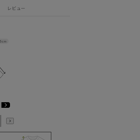
レビュー
.5cm
E6
E7
E8
E9
E10
K4
K5
K6
K7
K8
K9