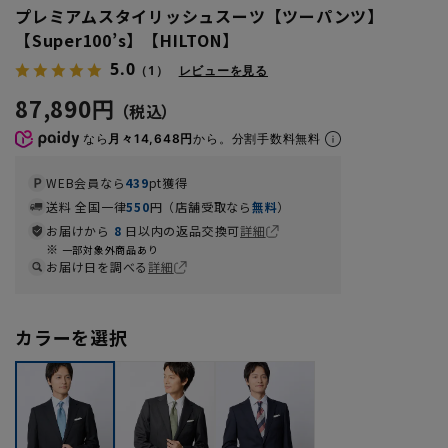
プレミアムスタイリッシュスーツ【ツーパンツ】
【Super100’s】【HILTON】
5.0
（1）
レビューを見る
87,890円
なら
月々14,648円
から。分割手数料無料
WEB会員なら
439
pt獲得
送料 全国一律
550
円（店舗受取なら
無料
）
お届けから
8
日以内の返品交換可
詳細
一部対象外商品あり
お届け日を調べる
詳細
カラーを選択