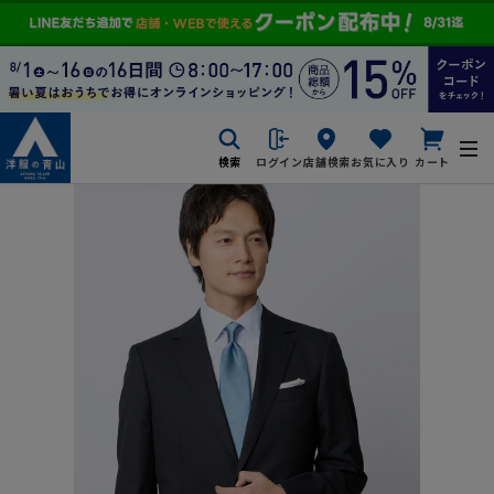
検索
ログイン
店舗検索
お気に入り
カート