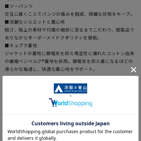
■ツーパンツ
交互に履くことでパンツの傷みを軽減、綺麗な状態をキープ。
■流麗なシルエットと着心地
軽さ、極上の素材や付属の細部に至るまでこだわり、既製品で
ありながらオーダーメイドクオリティを堪能。
■キュプラ裏地
ジャケットの裏地に静電気を抑え吸湿性に優れたコットン由来
の繊維ベンベルグ®裏地を採用。静電気を抑え虜になるほどの
滑らかな袖通し、快適な着心地をサポート。
【シルエット】《細め(スリム)》 (当社比)
【商品に関するご注意】
■商品画像はサンプルのため、色味やサイズ等の仕様に変更が
ある場合がございますので、予めご了承ください。
■ゆとり感には個人差があります。サイズ表を確認の上、ご購
入の目安としてご利用ください。
■生地や仕様・デザインにより、着用感や実際のサイズ表に若