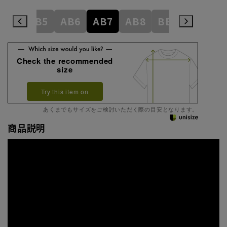
AB4
AB5
AB6
AB7
AB8
BE3
BE4
Check the recommended
size
Try this item on
あくまでもサイズをご検討いただく際の目安となります。
商品説明