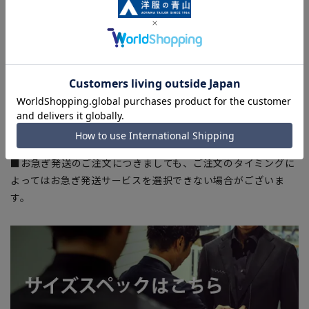
■サイズスペックは仕上がりサイズを記載しております。一
部、商品現物におすすめサイズ(ヌードサイズ)を記載している
商品もございます。
■ブラウザやお使いのモニター環境、また撮影時の室内外の光
加減により、実際の商品と掲載画像の色味が異なる場合がござ
います。
■店舗や各モールサイトと商品在庫を共有しております関係
上、ご注文いただいたタイミングにより欠品が発生し、ご注文
を完了できない場合がございます。予めご了承ください。
■お急ぎ発送のご注文につきましても、ご注文のタイミングに
よってはお急ぎ発送サービスを選択できない場合がございま
す。