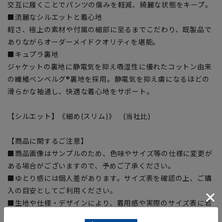
交互に履くことでパンツの傷みを軽減、綺麗な状態をキープ。
■流麗なシルエットと着心地
軽さ、極上の素材や付属の細部に至るまでこだわり、既製品で
ありながらオーダーメイドクオリティを堪能。
■キュプラ裏地
ジャケットの裏地に静電気を抑え吸湿性に優れたコットン由来
の繊維ベンベルグ®裏地を採用。静電気を抑え虜になるほどの
滑らかな袖通し、快適な着心地をサポート。
【シルエット】《細め(スリム)》 (当社比)
【商品に関するご注意】
■商品画像はサンプルのため、色味やサイズ等の仕様に変更が
ある場合がございますので、予めご了承ください。
■ゆとり感には個人差があります。サイズ表を確認の上、ご購
入の目安としてご利用ください。
■生地や仕様・デザインにより、着用感や実際のサイズ表に若
干の誤差が生じる場合がございます。予めご了承ください。