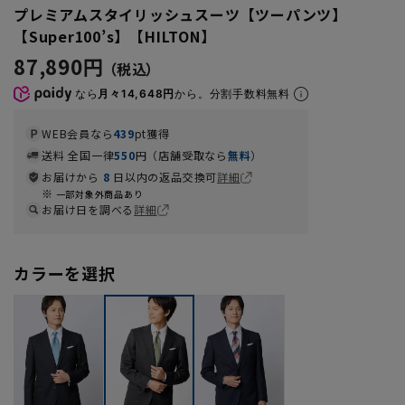
プレミアムスタイリッシュスーツ【ツーパンツ】
【Super100’s】【HILTON】
87,890円
なら
月々14,648円
から。分割手数料無料
WEB会員なら
439
pt獲得
送料 全国一律
550
円（店舗受取なら
無料
）
お届けから
8
日以内の返品交換可
詳細
一部対象外商品あり
お届け日を調べる
詳細
カラーを選択