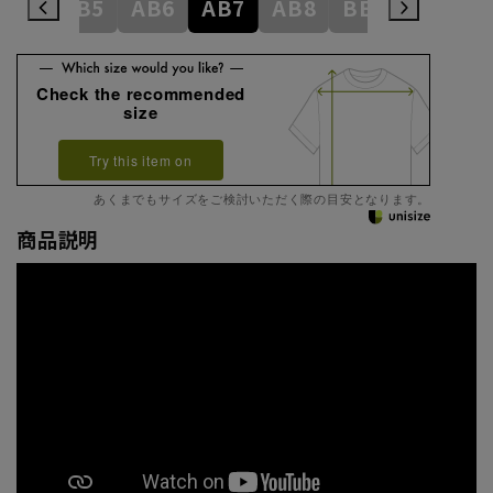
AB4
AB5
AB6
AB7
AB8
BE3
BE4
Check the recommended
size
Try this item on
あくまでもサイズをご検討いただく際の目安となります。
商品説明