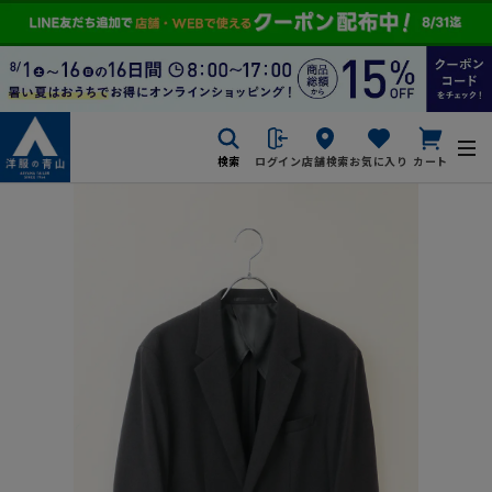
検索
ログイン
店舗検索
お気に入り
カート