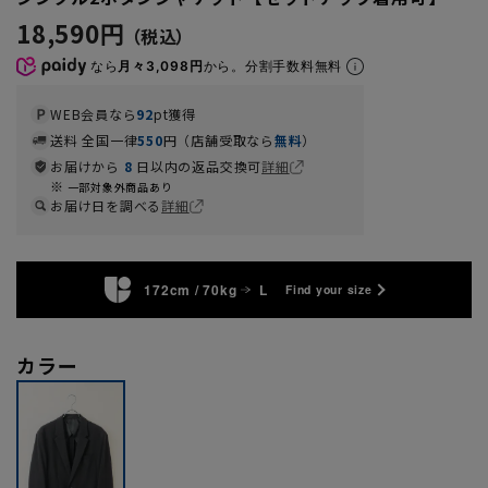
18,590円
なら
月々3,098円
から。分割手数料無料
WEB会員なら
92
pt獲得
送料 全国一律
550
円（店舗受取なら
無料
）
お届けから
8
日以内の返品交換可
詳細
一部対象外商品あり
お届け日を調べる
詳細
172cm / 70kg
L
Find your size
カラー