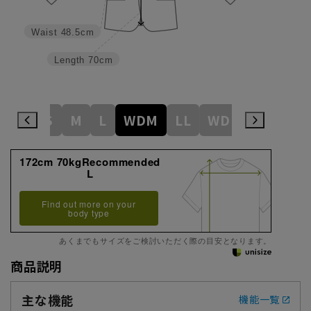
Waist
48.5cm
Length
70cm
S
M
L
WDM
LL
WDL
3L
WD
172cm 70kgRecommended
L
Find out more on your
body type
あくまでもサイズをご検討いただく際の目安となります。
商品説明
主な機能
機能一覧