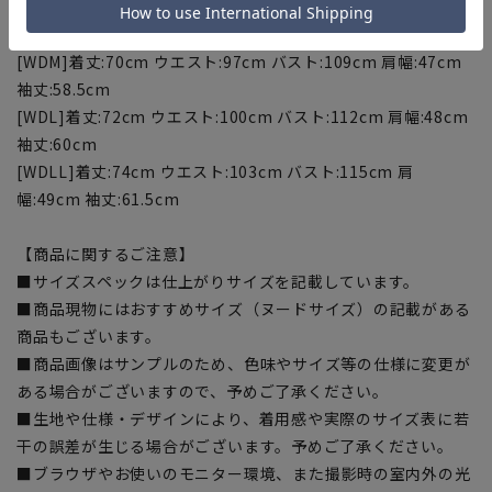
[3L]着丈:76cm ウエスト:99cm バスト:113cm 肩幅:48cm 袖
丈:63cm
[WDM]着丈:70cm ウエスト:97cm バスト:109cm 肩幅:47cm
袖丈:58.5cm
[WDL]着丈:72cm ウエスト:100cm バスト:112cm 肩幅:48cm
袖丈:60cm
[WDLL]着丈:74cm ウエスト:103cm バスト:115cm 肩
幅:49cm 袖丈:61.5cm
【商品に関するご注意】
■サイズスペックは仕上がりサイズを記載しています。
■商品現物にはおすすめサイズ（ヌードサイズ）の記載がある
商品もございます。
■商品画像はサンプルのため、色味やサイズ等の仕様に変更が
ある場合がございますので、予めご了承ください。
■生地や仕様・デザインにより、着用感や実際のサイズ表に若
干の誤差が生じる場合がございます。予めご了承ください。
■ブラウザやお使いのモニター環境、また撮影時の室内外の光