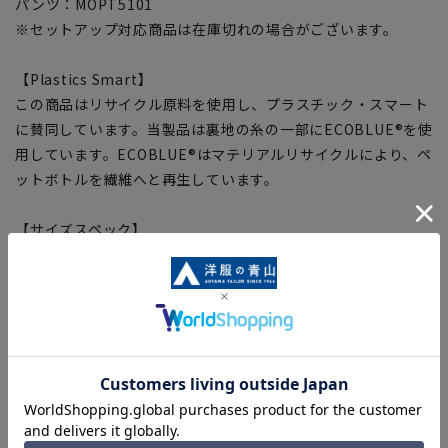
パンツ：MOPT5101
※セットアップ対応商品は在庫切れの場合がございます。
【Plastics Smart】
この商品はリサイクル原料を使用し、プラスチック・スマート
に賛同しています。当製品は裏地の糸の一部にECOBLUE®を使
用しています。ECOBLUE®はマテリアルリサイクルにより、ペ
ットボトルを繊維へと再生しています。
【サイズスペック】
[S]着丈:68cm ウエスト:87cm バスト:101cm 肩幅:44cm 袖
丈:57cm
[M]着丈:70cm ウエスト:90cm バスト:104cm 肩幅:45cm 袖
丈:58.5cm
[L]着丈:72cm ウエスト:93cm バスト:107cm 肩幅:46cm 袖
丈:60cm
[LL]着丈:74cm ウエスト:96cm バスト:110cm 肩幅:47cm 袖
丈:61.5cm