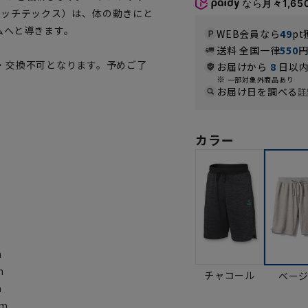
なら
月々1,65
スイッチテックス）は、体の動きにと
ムへと導きます。
WEB会員なら
49
pt
送料 全国一律
550
・交換不可となります。予めご了
お届けから
8
日以内
一部対象外商品あり
お届け日を調べる
詳
カラー
m
m
チャコール
ベー
m
cm