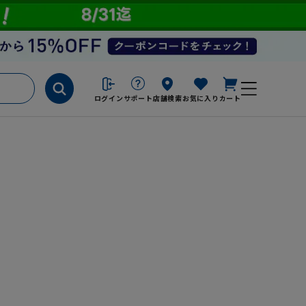
ログイン
サポート
店舗検索
お気に入り
カート