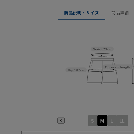
商品説明・サイズ
商品詳細
Waist
73cm
Outseam length
5
Hip
107cm
S
M
L
LL