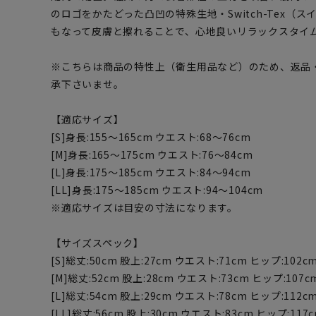
のロゴをかたどった凸凹の特殊生地・Switch-Tex（
もなって皮膚と擦れることで、心地良いリラックスタイ
※こちらは商品の特性上（衛生用品など）のため、返品
承下さいませ。
【適応サイズ】
[S]身長:155～165cm ウエスト:68～76cm
[M]身長:165～175cm ウエスト:76～84cm
[L]身長:175～185cm ウエスト:84～94cm
[LL]身長:175～185cm ウエスト:94～104cm
※適応サイズは目安の寸法になります。
【サイズスペック】
[S]総丈:50cm 股上:27cm ウエスト:71cm ヒップ:102c
[M]総丈:52cm 股上:28cm ウエスト:73cm ヒップ:107c
[L]総丈:54cm 股上:29cm ウエスト:78cm ヒップ:112c
[LL]総丈:56cm 股上:30cm ウエスト:83cm ヒップ:117