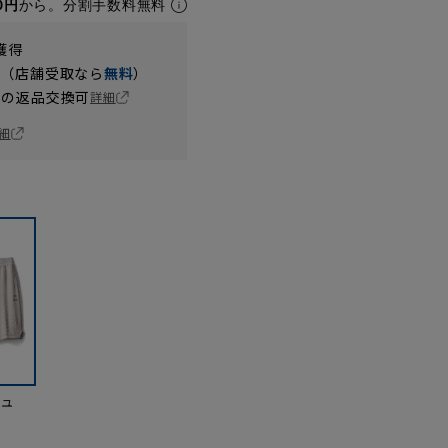
0円
から。分割手数料無料
獲得
円（店舗受取なら
無料
）
の返品交換可
詳細
細
ジュ