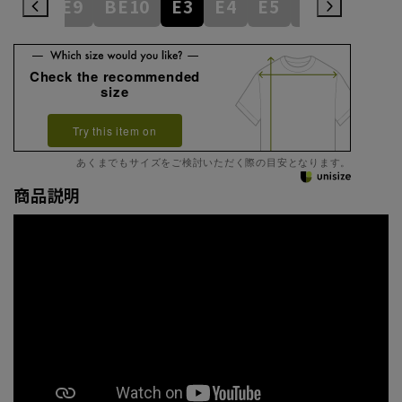
BE8
BE9
BE10
E3
E4
E5
E6
E7
E
Check the recommended
size
Try this item on
あくまでもサイズをご検討いただく際の目安となります。
商品説明