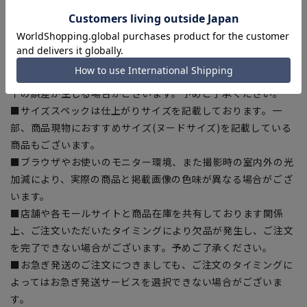
■商品画像はサンプルのため、色味やサイズ等の仕様に変更が
ある場合がございますので、予めご了承ください。
■ゆとり感には個人差があります。サイズ表を確認の上、ご購
入の目安としてご利用ください。
■生地や仕様・デザインにより、着用感や実際のサイズ表に若
干の誤差が生じる場合がございます。予めご了承ください。
■サイズスペックは仕上がりサイズを記載しております。一
部、商品現物におすすめサイズ(ヌードサイズ)を記載している
商品もございます。
■ブラウザやお使いのモニター環境、また撮影時の室内外の光
加減により、実際の商品と掲載画像の色味が異なる場合がござ
います。
■店舗や各モールサイトと商品在庫を共有しております関係
上、ご注文いただいたタイミングにより欠品が発生し、ご注文
を完了できない場合がございます。予めご了承ください。
■お急ぎ発送のご注文につきましても、ご注文のタイミングに
よってはお急ぎ発送サービスを選択できない場合がございま
す。