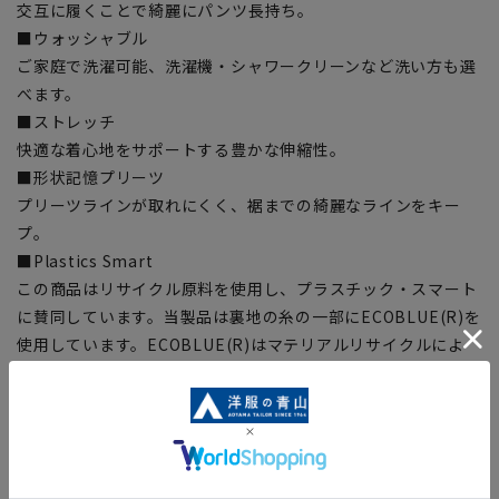
交互に履くことで綺麗にパンツ長持ち。
■ウォッシャブル
ご家庭で洗濯可能、洗濯機・シャワークリーンなど洗い方も選
べます。
■ストレッチ
快適な着心地をサポートする豊かな伸縮性。
■形状記憶プリーツ
プリーツラインが取れにくく、裾までの綺麗なラインをキー
プ。
■Plastics Smart
この商品はリサイクル原料を使用し、プラスチック・スマート
に賛同しています。当製品は裏地の糸の一部にECOBLUE(R)を
使用しています。ECOBLUE(R)はマテリアルリサイクルによ
り、ペットボトルを繊維へと再生しています。
【シルエット】《細め(スリム)》 (当社比)
【商品に関するご注意】