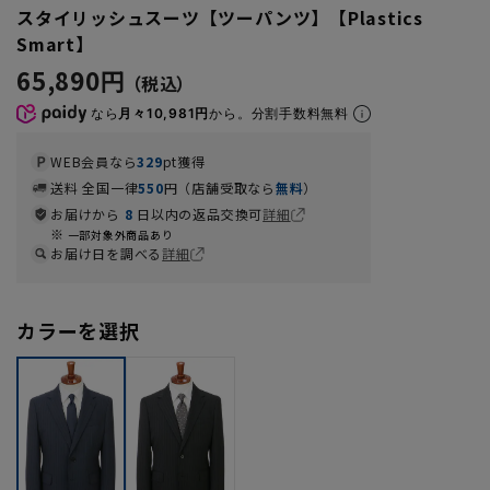
スタイリッシュスーツ【ツーパンツ】【Plastics
Smart】
65,890円
なら
月々10,981円
から。分割手数料無料
WEB会員なら
329
pt獲得
送料 全国一律
550
円（店舗受取なら
無料
）
お届けから
8
日以内の返品交換可
詳細
一部対象外商品あり
お届け日を調べる
詳細
カラーを選択