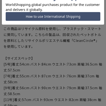
■防シワ
イージーケア性に富んだ素材を使用していて、シワになりにく
く、お手入れ簡単。
■Plastics Smart
この商品はリサイクル原料を使用し、プラスチック・スマート
に賛同しています。こちらの製品は、回収されたペットボトル
を原料としたリサイクルポリエステル繊維「CleanCircle®」
を使用しています。
【サイズスペック】
[5号]着丈:54cm バスト:84cm ウエスト:73cm 肩幅:36.5cm 袖
丈:57.5cm
[7号]着丈:55cm バスト:87cm ウエスト:76cm 肩幅:37cm 袖
丈:58cm
[9号]着丈:56cm バスト:90cm ウエスト:79cm 肩幅:37.5cm 袖
丈:58.5cm
[11号]着丈:57cm バスト:93cm ウエスト:82cm 肩幅:38cm 袖
丈:59cm