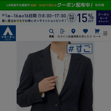
検索
ログイン
店舗検索
お気に入り
カート