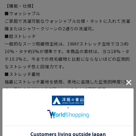
【機能・仕様】
■ウォッシャブル
ご家庭で洗濯可能なウォッシャブル仕様・ネットに入れて洗濯
機またはシャワークリーンの2通りの洗濯可。
■超ストレッチ
一般的なスーツ用織物生地は、1WAYストレッチ生地でヨコ約
10%・タテ約3%が標準です。本商品の素材は、ヨコ18%・タ
テ10.3%と、今までの梳毛織物と比較にならないほどの圧倒的
なストレッチ性と回復力です。
■ストレッチ裏地
袖裏にストレッチ裏地を使用、表地に追随した圧倒的伸度!さ
らに裏地の袖付けを2点留めにすることで可動域増。
■背脇パワーネット
アームホール後ろの背脇部分に伸縮するパワーネットを使用。
腕が動かしやすく快適な着心地で窮屈感を軽減。
■消臭脇当て
消臭パッドを両脇に見えないように取り付け、気になるにおい
を軽減。