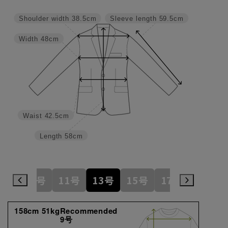
Shoulder width
38.5cm
Sleeve length
59.5cm
Width
48cm
Waist
42.5cm
Length
58cm
7号
9号
11号
13号
15号
17号
19号
158cm 51kgRecommended
9号