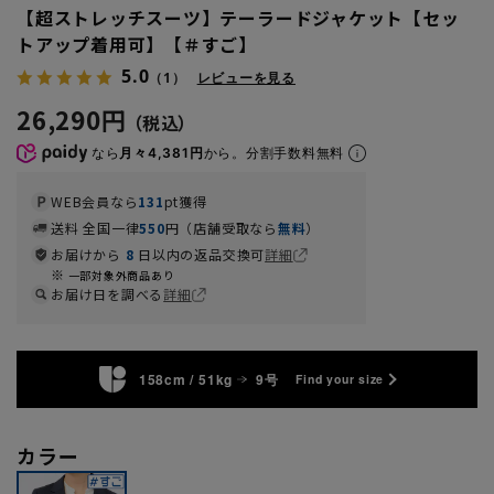
【超ストレッチスーツ】テーラードジャケット【セッ
トアップ着用可】【＃すご】
5.0
（1）
レビューを見る
26,290円
なら
月々4,381円
から。分割手数料無料
WEB会員なら
131
pt獲得
送料 全国一律
550
円（店舗受取なら
無料
）
お届けから
8
日以内の返品交換可
詳細
一部対象外商品あり
お届け日を調べる
詳細
158cm / 51kg
9号
Find your size
カラー