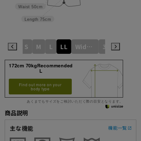
Waist
50cm
Length
75cm
S
M
L
LL
WideM
3L
WideL
172cm 70kgRecommended
L
Find out more on your
body type
あくまでもサイズをご検討いただく際の目安となります。
商品説明
主な機能
機能一覧