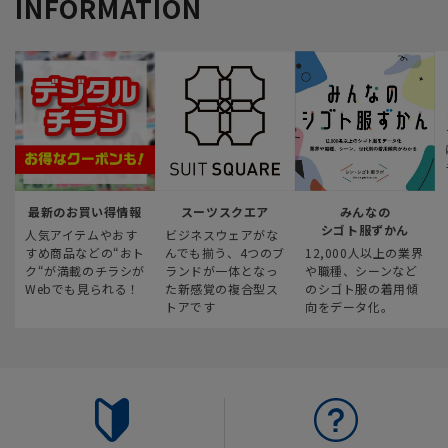
INFORMATION
最新のお買い得情報
スーツスクエア
みんなの
シゴト服ずかん
人気アイテムやおす
ビジネスウェアがな
すめ商品などの“おト
んでも揃う、4つのブ
12,000人以上の業界
ク“が満載のチラシが
ランドが一体となっ
や職種、シーンなど
Webでも見られる！
た新感覚の複合型ス
のシゴト服の着用傾
トアです
向をデータ化。