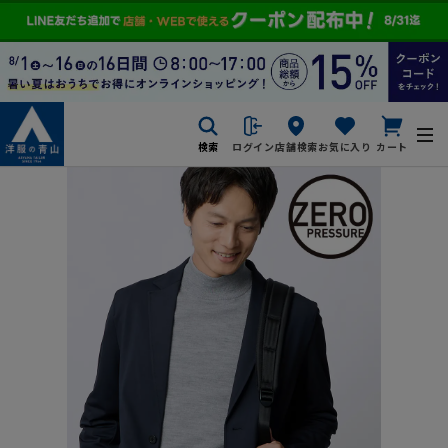
検索
ログイン
店舗検索
お気に入り
カート