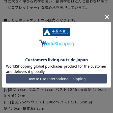
コに大きく伸びる素材を使い、副資材をほとんど使わない事で
「ゼロプレッシャー」な着心地を実現しています。
■こちらはジャケットのみ販売となります。
セットアップ対応商品と組み合わせいただくことでスーツとし
て着用いただけます。
スラックス：Z70011
※セットアップ対応商品は在庫切れの場合がございます。
【サイズスペック】
[S]着丈:69cm ウエスト:91cm バスト:101.5cm 肩幅:43.5cm
袖丈:59.2cm
[M]着丈:71cm ウエスト:94cm バスト:104.5cm 肩幅:44.5cm
袖丈:60.7cm
[L]着丈:73cm ウエスト:97cm バスト:107.5cm 肩幅:45.5cm
袖丈:62.2cm
[LL]着丈:75cm ウエスト:100cm バスト:110.5cm 肩
幅:46.5cm 袖丈:63.7cm