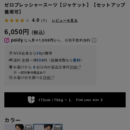
ゼロプレッシャースーツ【ジャケット】【セットアップ
着用可】
4.0
（1）
レビューを見る
6,050円
なら
月々1,008円
から。分割手数料無料
WEB会員なら
30
pt獲得
送料 全国一律
550
円（店舗受取なら
無料
）
お届けから
8
日以内の返品交換可
詳細
一部対象外商品あり
お届け日を調べる
詳細
172cm / 70kg
L
Find your size
カラー