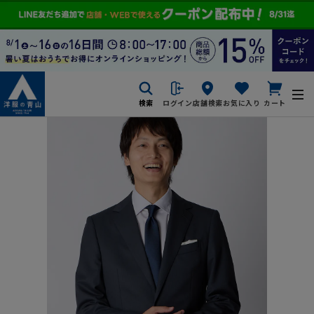
検索
ログイン
店舗検索
お気に入り
カート