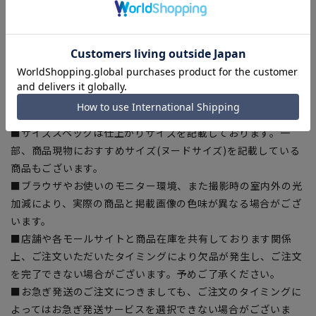
【商品に関するご注意】
■商品画像はサンプルのため、色味やサイズ等の仕様に変更が
ある場合がございますので、予めご了承ください。
■ゆとり感には個人差があります。サイズ表を確認の上、ご購
入の目安としてご利用ください。
■生地や仕様・デザインにより、着用感や実際のサイズ表に若
干の誤差が生じる場合がございます。予めご了承ください。
■サイズスペックは仕上がりサイズを記載しております。一
部、商品現物におすすめサイズ(ヌードサイズ)を記載している
商品もございます。
■ブラウザやお使いのモニター環境、また撮影時の室内外の光
加減により、実際の商品と掲載画像の色味が異なる場合がござ
います。
■店舗や各モールサイトと商品在庫を共有しております関係
上、ご注文いただいたタイミングにより欠品が発生し、ご注文
を完了できない場合がございます。予めご了承ください。
■お急ぎ発送のご注文につきましても、ご注文のタイミングに
よってはお急ぎ発送サービスを選択できない場合がございま