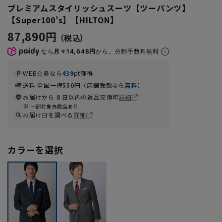
プレミアムスタイリッシュスーツ【ツーパンツ】
【Super100’s】【HILTON】
87,890円
なら
月々14,648円
から。分割手数料無料
WEB会員なら
439
pt獲得
送料 全国一律
550
円（店舗受取なら
無料
）
お届けから
8
日以内の返品交換可
詳細
一部対象外商品あり
お届け日を調べる
詳細
カラーを選択