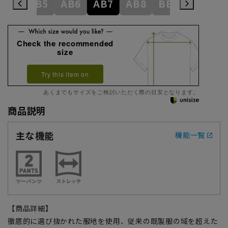
AB4
AB5
AB6
AB7
AB8
BE3
BE4
Check the recommended
size
Try this item on
あくまでもサイズをご検討いただく際の目安となります。
商品説明
主な機能
機能一覧
【商品詳細】
徹底的に選び抜かれた服地を使用、従来の既製服の域を超えた