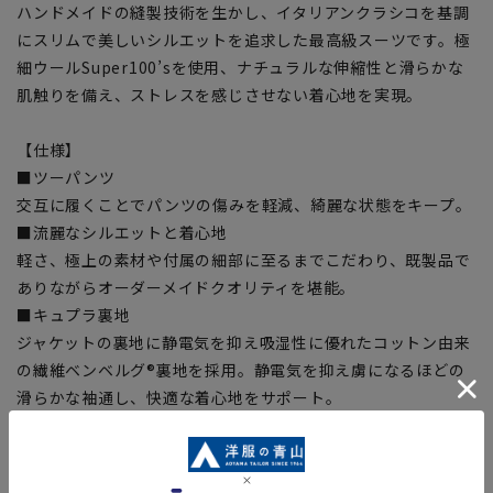
ハンドメイドの縫製技術を生かし、イタリアンクラシコを基調
にスリムで美しいシルエットを追求した最高級スーツです。極
細ウールSuper100’sを使用、ナチュラルな伸縮性と滑らかな
肌触りを備え、ストレスを感じさせない着心地を実現。
【仕様】
■ツーパンツ
交互に履くことでパンツの傷みを軽減、綺麗な状態をキープ。
■流麗なシルエットと着心地
軽さ、極上の素材や付属の細部に至るまでこだわり、既製品で
ありながらオーダーメイドクオリティを堪能。
■キュプラ裏地
ジャケットの裏地に静電気を抑え吸湿性に優れたコットン由来
の繊維ベンベルグ®裏地を採用。静電気を抑え虜になるほどの
滑らかな袖通し、快適な着心地をサポート。
【シルエット】《細め(スリム)》 (当社比)