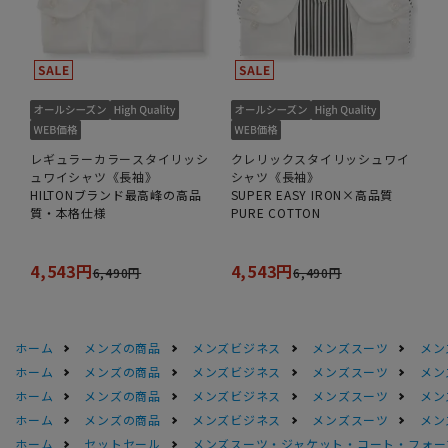
レギュラーカラースタイリッシ
クレリックスタイリッシュワイ
ュワイシャツ《長袖》
シャツ《長袖》
HILTONブランド最高峰の高品
SUPER EASY IRON×高品質
質・本格仕様
PURE COTTON
4,543円
4,543円
6,490円
6,490円
ホーム
メンズの商品
メンズビジネス
メンズスーツ
メン
ホーム
メンズの商品
メンズビジネス
メンズスーツ
メン
ホーム
メンズの商品
メンズビジネス
メンズスーツ
メン
ホーム
メンズの商品
メンズビジネス
メンズスーツ
メン
ホーム
セットセール
メンズスーツ・ジャケット・コート・フォーマル