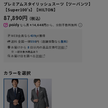
プレミアムスタイリッシュスーツ【ツーパンツ】
【Super100’s】【HILTON】
87,890円
なら
月々14,648円
から。分割手数料無料
WEB会員なら
439
pt獲得
送料 全国一律
550
円（店舗受取なら
無料
）
お届けから
8
日以内の返品交換可
詳細
一部対象外商品あり
お届け日を調べる
詳細
カラーを選択