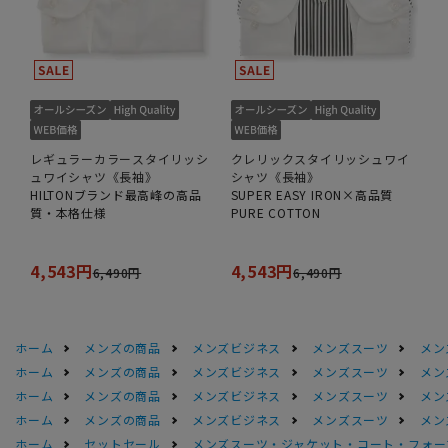
レギュラーカラースタイリッシ
クレリックスタイリッシュワイ
ュワイシャツ《長袖》
シャツ《長袖》
HILTONブランド最高峰の高品
SUPER EASY IRON×高品質
質・本格仕様
PURE COTTON
4,543円
4,543円
6,490円
6,490円
ホーム
メンズの商品
メンズビジネス
メンズスーツ
メン
ホーム
メンズの商品
メンズビジネス
メンズスーツ
メン
ホーム
メンズの商品
メンズビジネス
メンズスーツ
メン
ホーム
メンズの商品
メンズビジネス
メンズスーツ
メン
ホーム
セットセール
メンズスーツ・ジャケット・コート・フォーマル