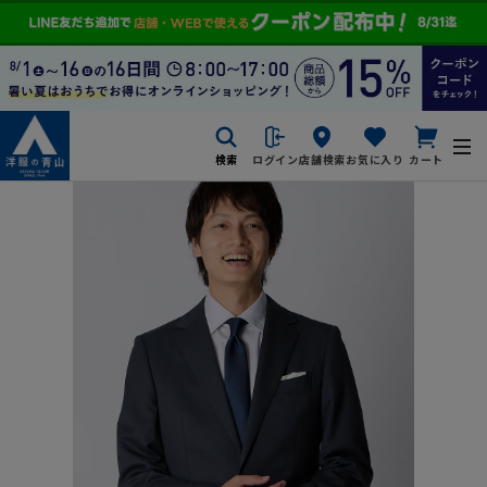
検索
ログイン
店舗検索
お気に入り
カート