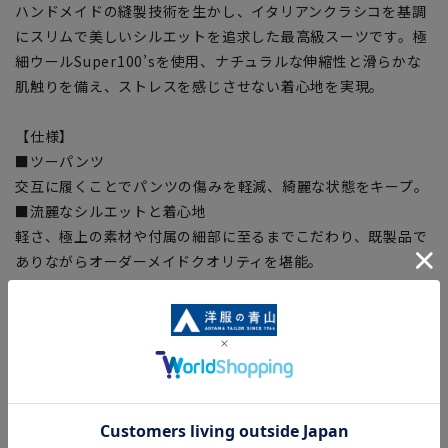
ハンドメイドの縫製技術を生かし、イタリアンクラシコを基調
にスリムで美しいシルエットを追求した最高級スーツです。極
細ウールSuper100’sを使用、ナチュラルな伸縮性と滑らかな
肌触りを備え、ストレスを感じさせない着心地を実現。
【仕様】
■ツーパンツ
交互に履くことでパンツの傷みを軽減、綺麗な状態をキープ。
■流麗なシルエットと着心地
軽さ、極上の素材や付属の細部に至るまでこだわり、既製品で
ありながらオーダーメイドクオリティを堪能。
■キュプラ裏地
ジャケットの裏地に静電気を抑え吸湿性に優れたコットン由来
の繊維ベンベルグ®裏地を採用。静電気を抑え虜になるほどの
滑らかな袖通し、快適な着心地をサポート。
【シルエット】《細め(スリム)》 (当社比)