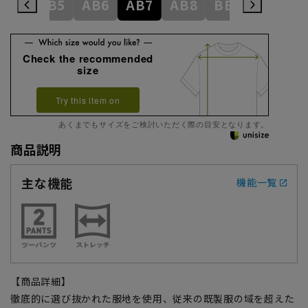
AB4
AB5
AB6
AB7
AB8
BE3
BE4
Check the recommended
size
Try this item on
あくまでもサイズをご検討いただく際の目安となります。
商品説明
主な機能
機能一覧
【商品詳細】
徹底的に選び抜かれた服地を使用、従来の既製服の域を超えた