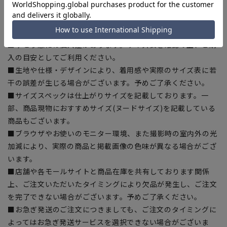
【商品に関するご注意】
■商品画像はサンプルのため、色味やサイズ等の仕様に変更が
ある場合がございますので、予めご了承ください。
■ゆとり感には個人差があります。サイズ表を確認の上、ご購
入の目安としてご利用ください。
■生地や仕様・デザインにより、着用感や実際のサイズ表に若
干の誤差が生じる場合がございます。予めご了承ください。
■サイズスペックは仕上がりサイズを記載しております。一
部、商品現物におすすめサイズ(ヌードサイズ)を記載している
商品もございます。
■ブラウザやお使いのモニター環境、また撮影時の室内外の光
加減により、実際の商品と掲載画像の色味が異なる場合がござ
います。
■店舗や各モールサイトと商品在庫を共有しております関係
上、ご注文いただいたタイミングにより欠品が発生し、ご注文
を完了できない場合がございます。予めご了承ください。
■お急ぎ発送のご注文につきましても、ご注文のタイミングに
よってはお急ぎ発送サービスを選択できない場合がございま