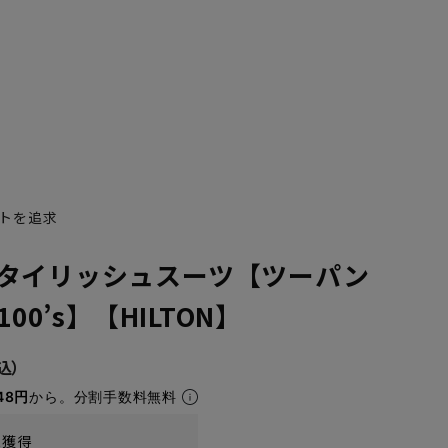
トを追求
タイリッシュスーツ【ツーパン
100’s】【HILTON】
YA7
YA8
48円
から。分割手数料無料
t獲得