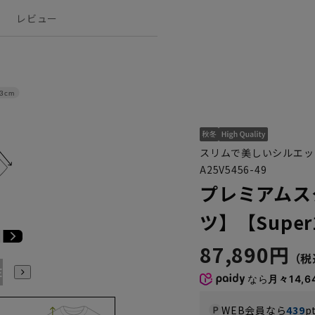
レビュー
3cm
スリムで美しいシルエッ
A25V5456-49
プレミアムス
ツ】【Super
87,890円
E3
BE4
BE5
BE6
BE7
BE8
YA4
YA5
YA6
なら
月々14,6
WEB会員なら
439
p