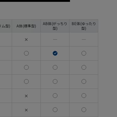
AB体(がっちり
BE体(ゆったり
リム型)
A体(標準型)
型)
型)
✕
―
―
✕
✕