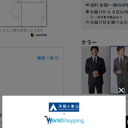
送料 全国一律
550
お届けから
8
日以内
一部対象外商品あり
お届け日を調べる
詳
いただく際の目安となります。
カラー
機能一覧
ネイビー
グレ
超えたハンドメイドの縫製技術を
ルエットを追求した最高級スーツ