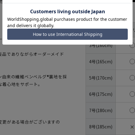
伸縮性と滑らかな肌触りを備え、スト
サイズ
体型
YA体(ス
号数（身長）
ープ。
3号(160cm)
製品でありながらオーダーメイド
4号(165cm)
ン由来の繊維ベンベルグ®裏地を採
5号(170cm)
な着心地をサポート。
6号(175cm)
7号(180cm)
変更がある場合がございますの
✕
8号(185cm)