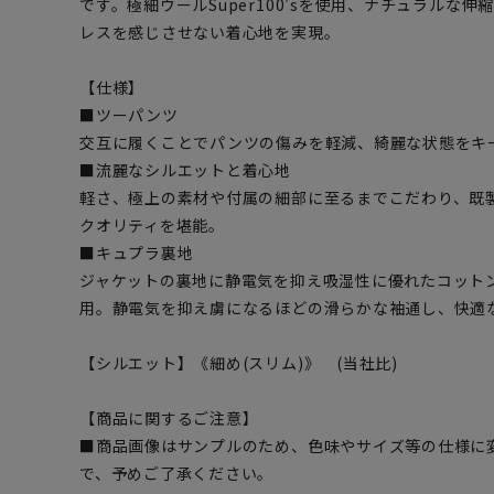
です。極細ウールSuper100’sを使用、ナチュラルな
レスを感じさせない着心地を実現。
【仕様】
■ツーパンツ
交互に履くことでパンツの傷みを軽減、綺麗な状態をキ
■流麗なシルエットと着心地
軽さ、極上の素材や付属の細部に至るまでこだわり、既
クオリティを堪能。
■キュプラ裏地
ジャケットの裏地に静電気を抑え吸湿性に優れたコット
用。静電気を抑え虜になるほどの滑らかな袖通し、快適
【シルエット】《細め(スリム)》 (当社比)
【商品に関するご注意】
■商品画像はサンプルのため、色味やサイズ等の仕様に
で、予めご了承ください。