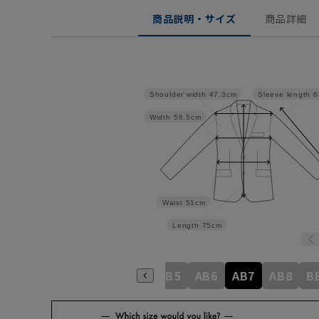
商品説明・サイズ
商品詳細
Shoulder width
47.3cm
Sleeve length
6
Width
56.5cm
Waist
51cm
Length
75cm
A6
A7
A8
AB3
AB4
AB5
AB6
AB7
AB8
B