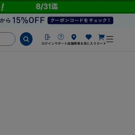
ログイン
サポート
店舗検索
お気に入り
カート