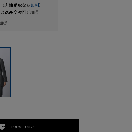
円（店舗受取なら
無料
）
の返品交換可
詳細
細
ー
Find your size