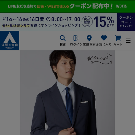
検索
ログイン
店舗検索
お気に入り
カート