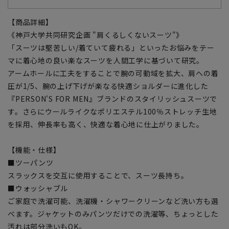
【商品詳細】
《神戸大学共同研究企画 "肩くるしくないスーツ"》
「スーツは堅苦しい/着ていて疲れる」といったお悩みをテー
マに着心地の良い楽なスーツを人間工学に基づいて研究。
アームホールに工夫をすることで腕の可動域を拡大、肩への着
圧が1/5、腕の上げ下げが楽なる快適ショルダーに進化した
『PERSON'S FOR MEN』ブランドのスタイリッシュスーツで
す。さらにウールライクなポリエステル100％ストレッチ生地
を採用、伸長率も高く、快適な着心地に仕上がりました。
【機能・仕様】
■ツーパンツ
スラックスを交互に使用することで、スーツ長持ち。
■ウォッシャブル
ご家庭で洗濯可能、洗濯機・シャワークリーンなど洗い方も選
べます。ジャケットのみパンツだけでの洗濯等、ちょっとした
汚れは部分洗いもOK。