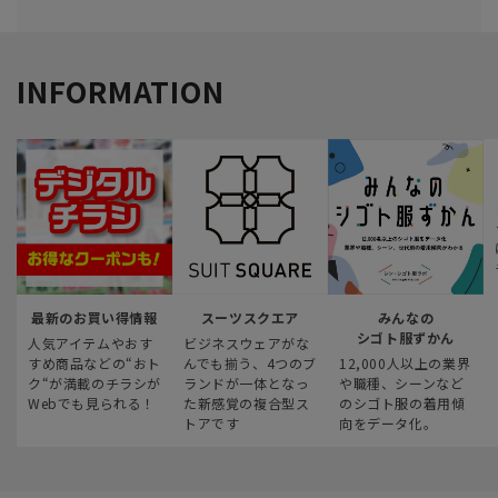
INFORMATION
最新のお買い得情報
スーツスクエア
みんなの
シゴト服ずかん
人気アイテムやおす
ビジネスウェアがな
すめ商品などの“おト
んでも揃う、4つのブ
12,000人以上の業界
ク“が満載のチラシが
ランドが一体となっ
や職種、シーンなど
Webでも見られる！
た新感覚の複合型ス
のシゴト服の着用傾
トアです
向をデータ化。