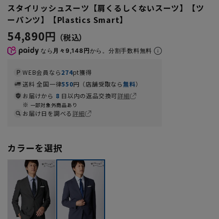
スタイリッシュスーツ【肩くるしくないスーツ】【ツ
ーパンツ】【Plastics Smart】
54,890円
なら
月々9,148円
から。分割手数料無料
WEB会員なら
274
pt獲得
送料 全国一律
550
円（店舗受取なら
無料
）
お届けから
8
日以内の返品交換可
詳細
一部対象外商品あり
お届け日を調べる
詳細
カラーを選択