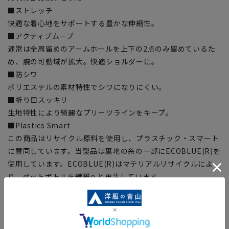
■ストレッチ
快適な着心地をサポートする豊かな伸縮性。
■アクティブムーブ
通常は全周留めのアームホールを上下の2点のみ留めているた
め、腕の可動域が拡大。快適ショルダーに。
■防シワ
ポリエステルの素材特性でシワになりにくい。
■折り目スッキリ
生地特性により綺麗なプリーツラインをキープ。
■Plastics Smart
この商品はリサイクル原料を使用し、プラスチック・スマート
に賛同しています。当製品は裏地の糸の一部にECOBLUE(R)を
使用しています。ECOBLUE(R)はマテリアルリサイクルによ
り、ペットボトルを繊維へと再生しています。
【シルエット】《細め(スリム)》 (当社比)
【商品に関するご注意】