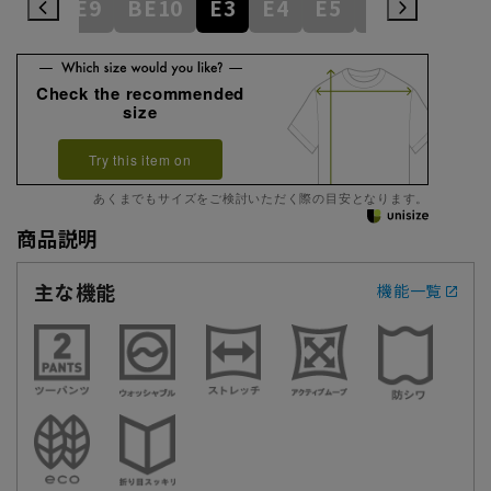
BE8
BE9
BE10
E3
E4
E5
E6
E7
E
Check the recommended
size
Try this item on
あくまでもサイズをご検討いただく際の目安となります。
商品説明
主な機能
機能一覧