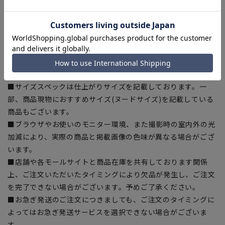
■商品画像はサンプルのため、色味やサイズ等の仕様に変更が
ある場合がございますので、予めご了承ください。
■ゆとり感には個人差があります。サイズ表を確認の上、ご購
入の目安としてご利用ください。
■生地や仕様・デザインにより、着用感や実際のサイズ表に若
干の誤差が生じる場合がございます。予めご了承ください。
■サイズスペックは仕上がりサイズを記載しております。一
部、商品現物におすすめサイズ(ヌードサイズ)を記載している
商品もございます。
■ブラウザやお使いのモニター環境、また撮影時の室内外の光
加減により、実際の商品と掲載画像の色味が異なる場合がござ
います。
■店舗や各モールサイトと商品在庫を共有しております関係
上、ご注文いただいたタイミングにより欠品が発生し、ご注文
を完了できない場合がございます。予めご了承ください。
■お急ぎ発送のご注文につきましても、ご注文のタイミングに
よってはお急ぎ発送サービスを選択できない場合がございま
す。