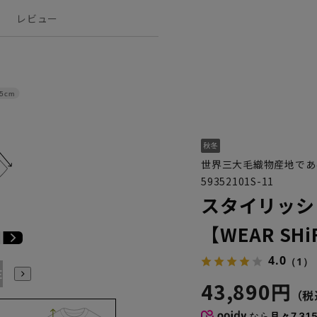
レビュー
.5cm
世界三大毛織物産地であ
59352101S-11
スタイリッシ
【WEAR SHi
4.0
（1）
E3
BE4
BE5
BE6
BE7
BE8
YA4
YA5
YA6
43,890円
なら
月々7,31