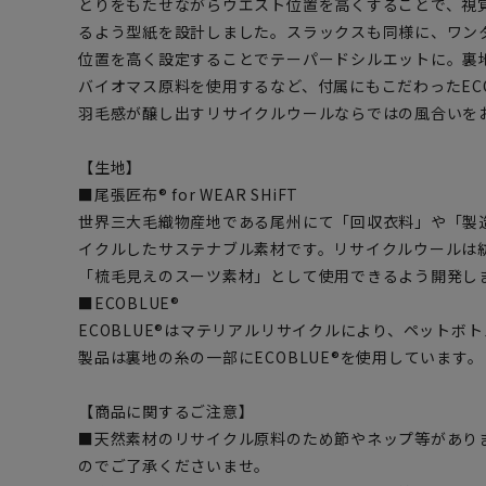
とりをもたせながらウエスト位置を高くすることで、視
るよう型紙を設計しました。スラックスも同様に、ワン
位置を高く設定することでテーパードシルエットに。裏地に
バイオマス原料を使用するなど、付属にもこだわったEC
羽毛感が醸し出すリサイクルウールならではの風合いを
【生地】
■尾張匠布® for WEAR SHiFT
世界三大毛織物産地である尾州にて「回収衣料」や「製
イクルしたサステナブル素材です。リサイクルウールは
「梳毛見えのスーツ素材」として使用できるよう開発し
■ECOBLUE®
ECOBLUE®はマテリアルリサイクルにより、ペットボ
製品は裏地の糸の一部にECOBLUE®を使用しています。
【商品に関するご注意】
■天然素材のリサイクル原料のため節やネップ等があり
のでご了承くださいませ。