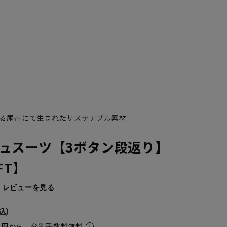
る尾州にて生まれたサステナブル素材
ュスーツ【3ボタン段返り】
FT】
レビューを見る
YA7
YA8
5円
から。分割手数料無料