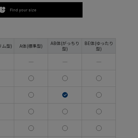
Find your size
AB体(がっちり
BE体(ゆったり
リム型)
A体(標準型)
型)
型)
―
―
―