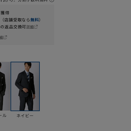
t獲得
円（店舗受取なら
無料
）
の返品交換可
詳細
細
ール
ネイビー