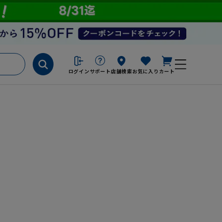
ログイン
サポート
店舗検索
お気に入り
カート