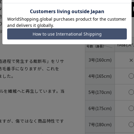
覚的にスマートなシルエットにな
タックでゆとりをもたせつつ、膝
はECOBLUE®を、ボタンには
Oスーツです。糸の太さ、適度な
サイズ
お楽しみください。
体型
YA体(ス
号数（身長）
✕
3号(160cm)
造過程で発生する裁断布」をリサ
紡毛番手になりますが、これを
4号(165cm)
ました。
トルを繊維へと再生しています。当
5号(170cm)
6号(175cm)
ますが、傷ではなく商品特性です
7号(180cm)