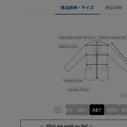
商品説明・サイズ
商品詳細
Shoulder width
48.2cm
Sleeve length
62
Width
57cm
Waist
52cm
Length
75cm
A6
A7
A8
AB3
AB4
AB5
AB6
AB7
AB8
B