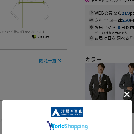
WEB会員なら
219
p
送料 全国一律
550
お届けから
8
日以内
いただく際の目安となります。
一部対象外商品あり
お届け日を調べる
詳
カラー
機能一覧
ブラウン
チャコ
た、サステナブルなスーツです。ジャ
ンストラクション仕立て。身幅にゆ